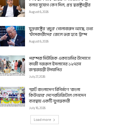
বলার সুযোগ কেন দিল, প্রশ্ন স্বরাষ্ট্রমন্ত্রীর
August 6, 2026
যুক্তরাষ্ট্রের ‘প্রচুর’ গোলাবারুদ আছে, তথ্য
‘ফাঁসকারীদের’ জেলে ভরা হবে: ট্রাম্প
August 6, 2026
পরম্পরা মিউজিক একাডেমির উদ্যোগে
কাজী নজরুল ইসলামের ১২৭তম
জন্মজয়ন্তী উদযাপিত
July 27, 2026
স্মার্ট বাংলাদেশ বিনির্মাণে ‘বাংলা
কিউআর’ দেশেরডিজিটাল লেনদেন
ব্যবস্থায় একটি যুগান্তকারী
July 16, 2026
Load more