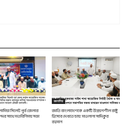
জাতীয়
মিয়া সিলেট পূর্ব জেলার
জাতি বাংলাদেশকে একটি উন্নয়নশীল রাষ্ট্র
ন্দের সাথে মতবিনিময় সভা
হিসেবে দেখতে চায়: মাওলানা সাদিকুর
রহমান