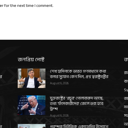
er for the next time I comment.
জনপ্রিয় পোষ্ট
জ
শেখ হাসিনাকে ভারত গণমাধ্যমে কথা
রা
ীর
বলার সুযোগ কেন দিল, প্রশ্ন স্বরাষ্ট্রমন্ত্রীর
বা
August 6, 2026
Sy
যুক্তরাষ্ট্রের ‘প্রচুর’ গোলাবারুদ আছে,
জা
তথ্য ‘ফাঁসকারীদের’ জেলে ভরা হবে:
সর
ট্রাম্প
স
August 6, 2026
আন
গে
পরম্পরা মিউজিক একাডেমির উদ্যোগে