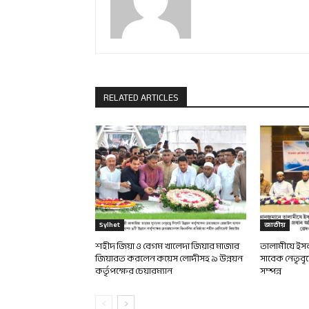
RELATED ARTICLES
Sylhet
জাতীয়
শহীদ জিয়া ও বেগম খালেদা জিয়ার মাজার
তালামীযে ইসলা
জিয়ারত করলেন কয়েস লোদীসহ ৯ উন্নয়ন
সাবেক নেতৃবৃ
কর্তৃপক্ষের চেয়ারম্যান
সম্পন্ন