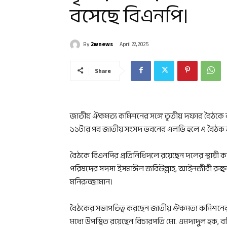
বসেছে বিএনপি।
By
2wnews
April 22, 2025
Share
জাতীয় ঐকমত্য কমিশনের সঙ্গে তৃতীয় দফার বৈঠকে 
১১টার পর জাতীয় সংসদ ভবনের এলডি হলে এ বৈঠক শু
বৈঠকে বিএনপির প্রতিনিধিদলে রয়েছেন দলের স্থায়ী 
পরিষদের সদস্য ইসমাঈল জবিউল্লাহ, আইনজীবী রুহুল 
মনিরুজ্জামান।
বৈঠকের সভাপতিত্ব করছেন জাতীয় ঐকমত্য কমিশনের
মধ্যে উপস্থিত রয়েছেন বিচারপতি মো. এমদাদুল হ