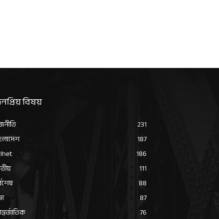
নপ্রিয় বিষয়
জনীতি
231
ংলাদেশ
187
lhet
186
তীয়
111
্বশেষ
88
ভা
87
্তর্জাতিক
76