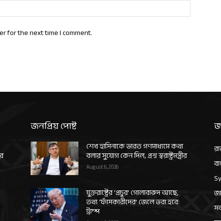
Website:
er for the next time I comment.
জনপ্রিয় পোষ্ট
জ
শেখ হাসিনাকে ভারত গণমাধ্যমে কথা
রা
ীর
বলার সুযোগ কেন দিল, প্রশ্ন স্বরাষ্ট্রমন্ত্রীর
বা
August 6, 2026
Sy
যুক্তরাষ্ট্রের ‘প্রচুর’ গোলাবারুদ আছে,
জা
তথ্য ‘ফাঁসকারীদের’ জেলে ভরা হবে:
সর
ট্রাম্প