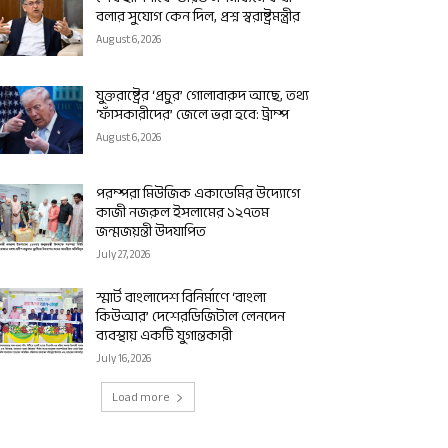
বলার সুযোগ কেন দিল, প্রশ্ন স্বরাষ্ট্রমন্ত্রীর
August 6, 2026
যুক্তরাষ্ট্রের ‘প্রচুর’ গোলাবারুদ আছে, তথ্য
‘ফাঁসকারীদের’ জেলে ভরা হবে: ট্রাম্প
August 6, 2026
পরম্পরা মিউজিক একাডেমির উদ্যোগে
কাজী নজরুল ইসলামের ১২৭তম
জন্মজয়ন্তী উদযাপিত
July 27, 2026
স্মার্ট বাংলাদেশ বিনির্মাণে ‘বাংলা
কিউআর’ দেশেরডিজিটাল লেনদেন
ব্যবস্থায় একটি যুগান্তকারী
July 16, 2026
Load more