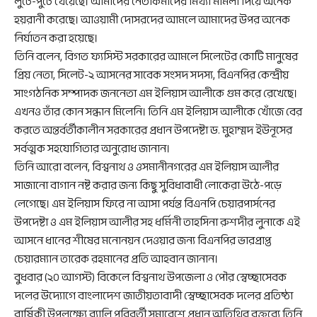
লুটে-পুটে খেয়েছে। আমাদের নেতাকর্মীদের মিথ্যা মামলা দিয়ে অনেক
হয়রানী করেছে। আওয়ামী দোসরদের আমলে আমাদের উপর অনেক
নির্যাতন করা হয়েছে।
তিনি বলেন, বিগত ফ্যসিস্ট সরকারের আমলে সিলেটের কোটি মানুষের
প্রিয় নেতা, সিলেট-২ আসনের সাবেক সংসদ সদস্য, বিএনপির কেন্দ্রীয়
সাংগঠনিক সম্পাদক জননেতা এম ইলিয়াস আলীকে গুম করে রেখেছে।
এখনও তাঁর কোন সন্ধান মিলেনি। তিনি এম ইলিয়াস আলীকে খোঁজে বের
করতে অন্তর্বর্তীকালীন সরকারের প্রধান উপদেষ্টা ড. মুহাম্মদ ইউনূসের
সর্বত্মক সহযোগিতার অনুরোধ জানান।
তিনি আরো বলেন, বিশ্বনাথ ও ওসমানীনগরের এম ইলিয়াস আলীর
সাজানো বাগান নষ্ট করার জন্য কিছু সুবিধাবাধী লোকেরা উঠে-পড়ে
লেগেছে। এম ইলিয়াস ফিরে না আসা পর্যন্ত বিএনপি চেয়ারপার্সনের
উপদেষ্টা ও এম ইলিয়াস আলীর সহ ধর্মিনী তাহসিনা রুশদীর লুনাকে এই
আসনে ধানের শীষের মনোনয়ন দেওয়ার জন্য বিএনপির ভারপ্রাপ্ত
চেয়ারম্যান তারেক রহমানের প্রতি আহবান জানান।
বুধবার (২০ আগস্ট) বিকেলে বিশ্বনাথ উপজেলা ও পৌর স্বেচ্ছাসেবক
দলের উদ্যোগে বাংলাদেশ জাতীয়তাবাদী স্বেচ্ছাসেবক দলের প্রতিষ্ঠা
বার্ষিকী উপলক্ষ্যে র‌্যালি পরিবর্তী সমাবেশে প্রধান অতিথির বক্তব্যে তিনি