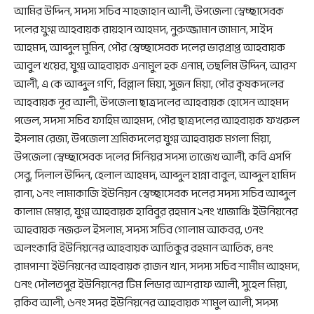
আমির উদ্দিন, সদস্য সচিব শাহজাহান আলী, উপজেলা স্বেচ্ছাসেবক
দলের যুগ্ম আহবায়ক রায়হান আহমদ, নুরুজ্জামান জামান, সাইদ
আহমদ, আব্দুল মুমিন, পৌর স্বেচ্ছাসেবক দলের ভারপ্রাপ্ত আহবায়ক
আবুল খয়ের, যুগ্ম আহবায়ক এনামুল হক এনাম, তছলিম উদ্দিন, আরশ
আলী, এ কে আব্দুল গণি, বিল্লাল মিয়া, সুজন মিয়া, পৌর কৃষকদলের
আহবায়ক নূর আলী, উপজেলা ছাত্রদলের আহবায়ক হোসেন আহমদ
পভেল, সদস্য সচিব ফাহিম আহমদ, পৌর ছাত্রদলের আহবায়ক ফখরুল
ইসলাম রেজা, উপজেলা শ্রমিকদলের যুগ্ম আহবায়ক মগলা মিয়া,
উপজেলা স্বেচ্ছাসেবক দলের সিনিয়র সদস্য তাজেখ আলী, কবি এসপি
সেবু, দিলাল উদ্দিন, হেলাল আহমদ, আব্দুল হান্না বাবুল, আব্দুল হামিদ
রানা, ১নং লামাকাজি ইউনিয়ন স্বেচ্ছাসেবক দলের সদস্য সচিব আব্দুল
কালাম মেম্বার, যুগ্ম আহবায়ক হাবিবুর রহমান ২নং খাজাঞ্চি ইউনিয়নের
আহবায়ক নজরুল ইসলাম, সদস্য সচিব গোলাম আকবর, ৩নং
অলংকারি ইউনিয়নের আহবায়ক আতিকুর রহমান আতিক, ৪নং
রামপাশা ইউনিয়নের আহবায়ক রাজন খান, সদস্য সচিব শামীম আহমদ,
৫নং দৌলতপুর ইউনিয়নের টিম লিডার আশরাফ আলী, সুহেল মিয়া,
রকিব আলী, ৬নং সদর ইউনিয়নের আহবায়ক শামুল আলী, সদস্য