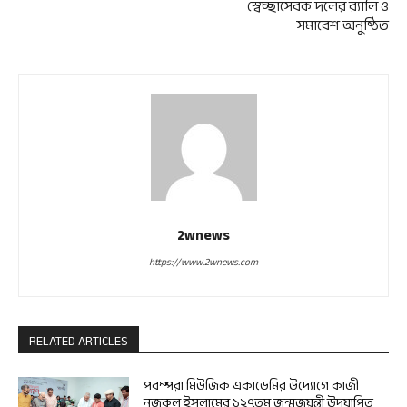
স্বেচ্ছাসেবক দলের র‌্যালি ও
সমাবেশ অনুষ্ঠিত
2wnews
https://www.2wnews.com
RELATED ARTICLES
পরম্পরা মিউজিক একাডেমির উদ্যোগে কাজী
নজরুল ইসলামের ১২৭তম জন্মজয়ন্তী উদযাপিত