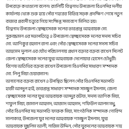
উপরোক্ত কথাগুলো বলেন। র‌্যালিটি বিশ্বনাথ উপজেলা বিএনপির দলীয়
কার্যালয় থেকে শুরু হয়ে পৌর শহরের বিভিন্ন সড়ক প্রদক্ষিণ শেষে নতুন
বাজার প্রবাসী চত্ত্বরে গিয়ে সংক্ষিপ্ত সমাবেশে মিলিত হয়।
বিশ্বনাথ উপজেলা স্বেচ্ছাসেবক দলের ভারপ্রাপ্ত আহবায়ক মো.
নুরুজ্জামন এর সভাপতিত্বে ও উপজেলা স্বেচ্ছাসেবক দলের সদস্য সচিব
মো. আশিকুর রহমান রানা এবং পৌর স্বেচ্ছাসেবক দলের সদস্য সচিব
আহমেদ দুলাল এর যৌথ পরিচালনায় প্রধান বক্তার বক্তব্য রাখেন সিলেট
জেলা স্বেচ্ছাসেবক দলের যুগ্ম আহবায়ক দেলোয়ার হোসেন চৌধুরী।
বিশেষ অতিথির বক্তব্য রাখেন উপজেলা বিএনপির সাধারণ সম্পাদক
মো. লিলু মিয়া চেয়ারম্যান।
অন্যান্যের বক্তব্য রাখেন ও উপস্থিত ছিলেন পৌর বিএনপির সভাপতি
হাজী আব্দুল হাই, ভারপ্রাপ্ত সাধারণ সম্পাদক সামছুল ইসলাম, জেলা
স্বেচ্ছাসেবক দলের যুগ্ম আহবায়ক আব্দুর রউফ, সদস্য আশিক মিয়া,
শফুল মিয়া, জামাল আহমদ, আজাদ আহমদ, শফিউল আলম মধু,
পৌর বিএনপির সহ সভাপতি ফারুক মিয়া, সাংগঠনিক সম্পাদক গোবিন্দ
মালাকার, উপজেলা যুব দলের আহবায়ক শামছুল ইসলাম, যুগ্ম
আহবায়ক মুছলিম আলী, নাজিম উদ্দিন, পৌর যুবদলের আহবায়ক শাহ