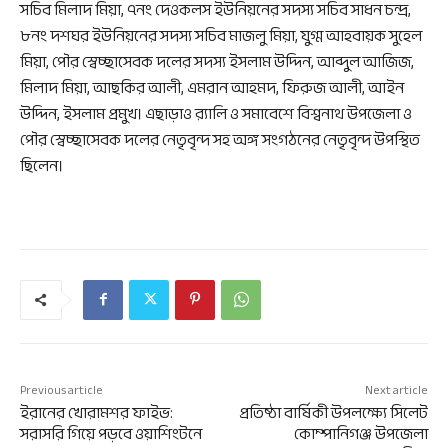
সচিব মিলাদ মিয়া, ৭নং দেওকলস ইউনিয়নের সদস্য সচিব সাধন চন্দ্র,
৮নং দশঘর ইউনিয়নের সদস্য সচিব মাজলু মিয়া, যুগ্ম আহবায়ক সুহেল
মিয়া, পৌর স্বেচ্ছাসেবক দলের সদস্য ইসলাম উদ্দিন, আব্দুল আজিজ,
মিলাদ মিয়া, আছকির আলী, এমরান আহমদ, ফিরুজ আলী, আইন
উদ্দিন, ইসলাম প্রমুখ। এছাড়াও র‌্যালি ও সমাবেশে বিশ্বনাথ উপজেলা ও
পৌর স্বেচ্ছাসেবক দলের নেতৃবৃন্দ সহ অঙ্গ সংগঠনের নেতৃবৃন্দ উপস্থিত
ছিলেন।
Previous article
Next article
ইরানের খোরামশর ফাইভ:
প্রতিষ্ঠা বার্ষিকী উপলক্ষ্যে সিলেট
সরাসরি গিয়ে পড়বে ওয়াশিংটনে
কোম্পানিগঞ্জ উপজেলা