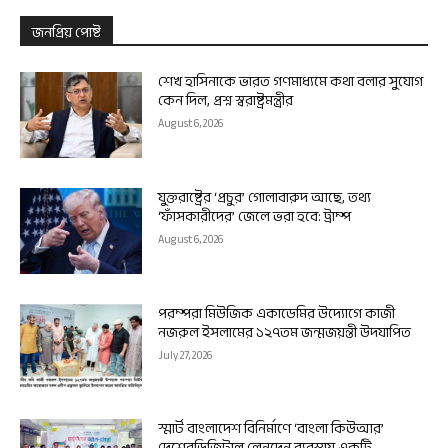
জনপ্রিয় পোষ্ট
শেখ হাসিনাকে ভারত গণমাধ্যমে কথা বলার সুযোগ
কেন দিল, প্রশ্ন স্বরাষ্ট্রমন্ত্রীর
August 6, 2026
যুক্তরাষ্ট্রের ‘প্রচুর’ গোলাবারুদ আছে, তথ্য
‘ফাঁসকারীদের’ জেলে ভরা হবে: ট্রাম্প
August 6, 2026
পরম্পরা মিউজিক একাডেমির উদ্যোগে কাজী
নজরুল ইসলামের ১২৭তম জন্মজয়ন্তী উদযাপিত
July 27, 2026
স্মার্ট বাংলাদেশ বিনির্মাণে ‘বাংলা কিউআর’
দেশেরডিজিটাল লেনদেন ব্যবস্থায় একটি