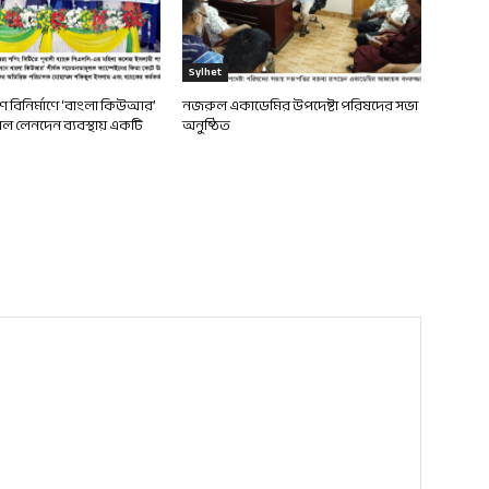
Sylhet
দেশ বিনির্মাণে ‘বাংলা কিউআর’
নজরুল একাডেমির উপদেষ্টা পরিষদের সভা
 লেনদেন ব্যবস্থায় একটি
অনুষ্ঠিত