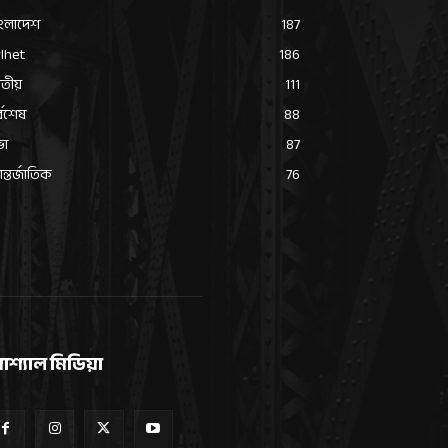
ংলাদেশ
187
lhet
186
তীয়
111
্বশেষ
88
ভা
87
্তর্জাতিক
76
োশ্যাল মিডিয়া