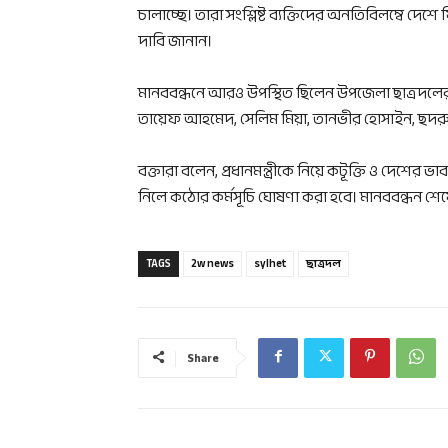
চালাচ্ছে। তারা সংশ্লিষ্ট ব্যক্তিদের অনতিবিলম্বে দে
দাবি জানান।
মানববন্ধনে আরও উপস্থিত ছিলেন উপজেলা ছাত্রদলের 
তায়েফ আহমেদ, সেলিম মিয়া, তানভীর হোসাইন, ছদরু
বক্তারা বলেন, প্রধানমন্ত্রীকে নিয়ে কটূক্তি ও দেশের ভাব
নিলে কঠোর কর্মসূচি ঘোষণা করা হবে। মানববন্ধন শেষে সং
TAGS
2w news
sylhet
ছাত্রদল
Share