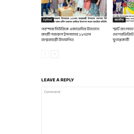
Sylhet
জাতীয়
পরম্পরা মিউজিক একাডেমির উদ্যোগে
স্মার্ট বাংলা
কাজী নজরুল ইসলামের ১২৭তম
দেশেরডিজিটাল
জন্মজয়ন্তী উদযাপিত
যুগান্তকারী
LEAVE A REPLY