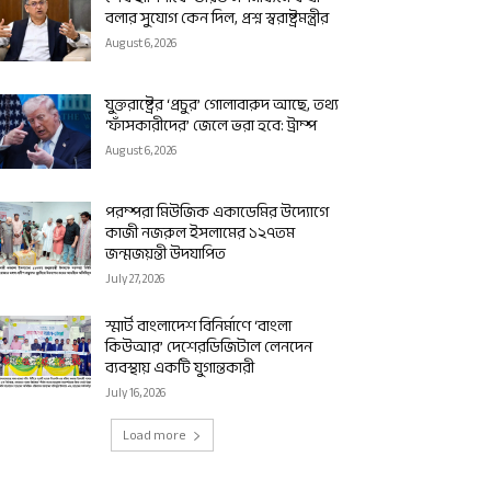
বলার সুযোগ কেন দিল, প্রশ্ন স্বরাষ্ট্রমন্ত্রীর
August 6, 2026
যুক্তরাষ্ট্রের ‘প্রচুর’ গোলাবারুদ আছে, তথ্য
‘ফাঁসকারীদের’ জেলে ভরা হবে: ট্রাম্প
August 6, 2026
পরম্পরা মিউজিক একাডেমির উদ্যোগে
কাজী নজরুল ইসলামের ১২৭তম
জন্মজয়ন্তী উদযাপিত
July 27, 2026
স্মার্ট বাংলাদেশ বিনির্মাণে ‘বাংলা
কিউআর’ দেশেরডিজিটাল লেনদেন
ব্যবস্থায় একটি যুগান্তকারী
July 16, 2026
Load more