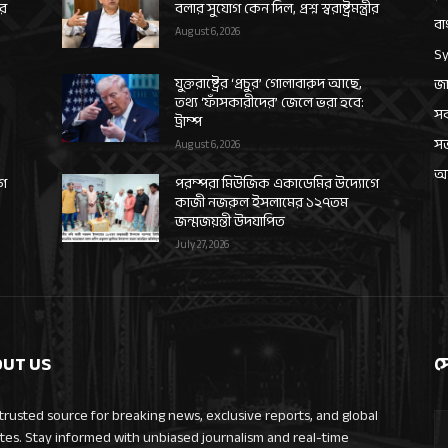
ীর
বলার সুযোগ কেন দিল, প্রশ্ন স্বরাষ্ট্রমন্ত্রীর
বা
August 6, 2026
Sy
যুক্তরাষ্ট্রের ‘প্রচুর’ গোলাবারুদ আছে,
জা
তথ্য ‘ফাঁসকারীদের’ জেলে ভরা হবে:
সর
ট্রাম্প
স
August 6, 2026
আন
গে
পরম্পরা মিউজিক একাডেমির উদ্যোগে
কাজী নজরুল ইসলামের ১২৭তম
জন্মজয়ন্তী উদযাপিত
July 27, 2026
UT US
স
trusted source for breaking news, exclusive reports, and global
tes. Stay informed with unbiased journalism and real-time