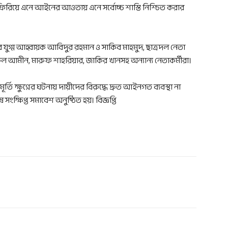
শে ফিরিয়ে এনে আইনের আওতায় এনে সর্বোচ্চ শাস্তি নিশ্চিত করার
যুগ্ম আহ্বায়ক আবিদুর রহমান ও সাকিব মাহমুদ, ছাত্রদল নেতা
ল আমীন, মারুফ শাহরিয়ার, জাকির খানসহ অন্যান্য নেতাকর্মীরা।
মূর্তি ক্ষুণ্নের ঘটনায় দায়ীদের বিরুদ্ধে দ্রুত আইনগত ব্যবস্থা না
ক্ষিপ্ত সমাবেশ অনুষ্ঠিত হয়। বিজ্ঞপ্তি