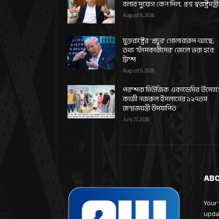
বলার সুযোগ কেন দিল, প্রশ্ন স্বরাষ্ট্রমন্ত্র
August 6, 2026
যুক্তরাষ্ট্রের ‘প্রচুর’ গোলাবারুদ আছে,
তথ্য ‘ফাঁসকারীদের’ জেলে ভরা হবে:
ট্রাম্প
August 6, 2026
পরম্পরা মিউজিক একাডেমির উদ্যো
কাজী নজরুল ইসলামের ১২৭তম
জন্মজয়ন্তী উদযাপিত
July 27, 2026
ABO
Your 
upda