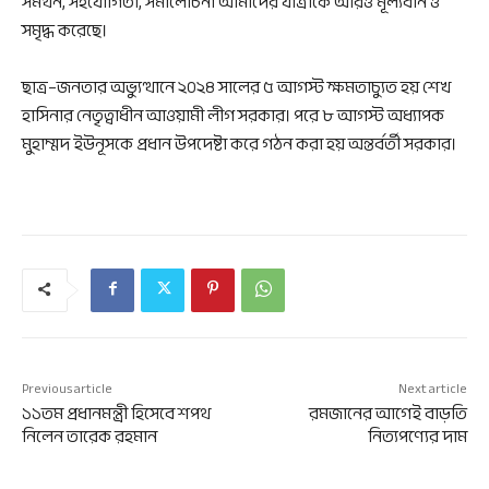
সমর্থন, সহযোগিতা, সমালোচনা আমাদের যাত্রাকে আরও মূল্যবান ও
সমৃদ্ধ করেছে।
ছাত্র–জনতার অভ্যুত্থানে ২০২৪ সালের ৫ আগস্ট ক্ষমতাচ্যুত হয় শেখ
হাসিনার নেতৃত্বাধীন আওয়ামী লীগ সরকার। পরে ৮ আগস্ট অধ্যাপক
মুহাম্মদ ইউনূসকে প্রধান উপদেষ্টা করে গঠন করা হয় অন্তর্বর্তী সরকার।
Previous article
Next article
১১তম প্রধানমন্ত্রী হিসেবে শপথ
রমজানের আগেই বাড়তি
নিলেন তারেক রহমান
নিত্যপণ্যের দাম