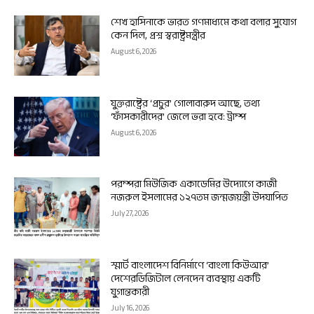
শেখ হাসিনাকে ভারত গণমাধ্যমে কথা বলার সুযোগ
কেন দিল, প্রশ্ন স্বরাষ্ট্রমন্ত্রীর
August 6, 2026
যুক্তরাষ্ট্রের ‘প্রচুর’ গোলাবারুদ আছে, তথ্য
‘ফাঁসকারীদের’ জেলে ভরা হবে: ট্রাম্প
August 6, 2026
পরম্পরা মিউজিক একাডেমির উদ্যোগে কাজী
নজরুল ইসলামের ১২৭তম জন্মজয়ন্তী উদযাপিত
July 27, 2026
স্মার্ট বাংলাদেশ বিনির্মাণে ‘বাংলা কিউআর’
দেশেরডিজিটাল লেনদেন ব্যবস্থায় একটি
যুগান্তকারী
July 16, 2026