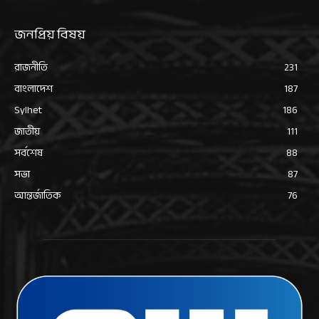
জনপ্রিয় বিষয়
রাজনীতি
231
বাংলাদেশ
187
Sylhet
186
জাতীয়
111
সর্বশেষ
88
সভা
87
আন্তর্জাতিক
76