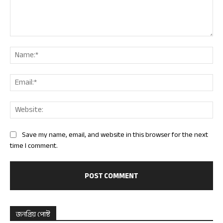
Comment:
Nam
Ema
Web
Save my name, email, and website in this browser for the next
time I comment.
জনপ্রিয় পোষ্ট