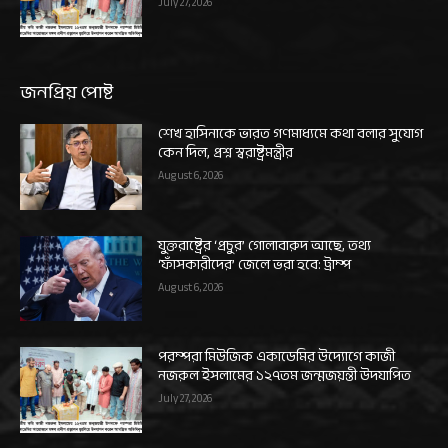
July 27, 2026
জনপ্রিয় পোষ্ট
শেখ হাসিনাকে ভারত গণমাধ্যমে কথা বলার সুযোগ
কেন দিল, প্রশ্ন স্বরাষ্ট্রমন্ত্রীর
August 6, 2026
যুক্তরাষ্ট্রের ‘প্রচুর’ গোলাবারুদ আছে, তথ্য
‘ফাঁসকারীদের’ জেলে ভরা হবে: ট্রাম্প
August 6, 2026
পরম্পরা মিউজিক একাডেমির উদ্যোগে কাজী
নজরুল ইসলামের ১২৭তম জন্মজয়ন্তী উদযাপিত
July 27, 2026