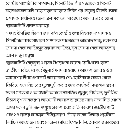
কেন্দ্রীয় সাংগঠনিক সম্পাদক, সিলেট বিভাগীয় সমন্নয়ক ও সিলেট
মহানগর সভাপতি শাহজাহান আহমদ লিটন এর নেতৃত্বে সিলেট জেলা
প্রশাসক কার্যালয়ে জেলা প্রশাসক মো. সারওয়ার আলম এর হাতে এ
স্মারকলিপি প্রদান করা হয়।
এসময় উপস্থিত ছিলেন জাগপা’র কেন্দ্রীয় তথ্য বিষয়ক সম্পাদক ও
সিলেট মহানগর সাধারণ সম্পাদক শাহজাহান আহমদ সাজু, মহানগর
জাগপা নেতা আজিজুর রহমান আজিজ, যুব জাগপা নেতা আব্দুলাহ
আল মামুন প্রমূখ।
স্মারকলিপি নেতৃবৃন্দ ৭ দফা উপস্থাপনা করেন। দাবিগুলো হলো-
জাতীয় নির্বাচনের পূর্বে জুলাই সনদ বাস্তবায়ন আদেশ জারি ও উক্ত
আদেশের উপর গণভোট আয়োজন। শেখ হাসিনাকে ভারত থেকে
ফিরিয়ে এনে বিচারের মুখোমুখী করার জন্য কার্যকরী পদক্ষেপ গ্রহণ।
সকল গণহত্যা ও আওয়ামী আমলে সংগঠিত জুলুম, নির্যাতন, দুর্নীতির
বিচার দৃশ্যমানকরণ। আওয়ামী আমলে ভারতের সাথে সম্পাদিত গোপন
অসম সকল চুক্তি জনসম্মুখে প্রকাশ এবং বাতিলকরণ। জাতীয় পার্টি
এবং ১৪ দলের কার্যক্রম নিষিদ্ধকরণ। উভয় কক্ষে পিআর পদ্ধতিতে
নির্বাচন আয়োজন এবং লেভেল প্লেয়িং ফিল্ড নিশ্চিতকরণ ও ভারতের