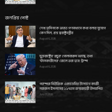
জনপ্রিয় পোষ্ট
শেখ হাসিনাকে ভারত গণমাধ্যমে কথা বলার সুযোগ
কেন দিল, প্রশ্ন স্বরাষ্ট্রমন্ত্রীর
August 6, 2026
যুক্তরাষ্ট্রের ‘প্রচুর’ গোলাবারুদ আছে, তথ্য
‘ফাঁসকারীদের’ জেলে ভরা হবে: ট্রাম্প
August 6, 2026
পরম্পরা মিউজিক একাডেমির উদ্যোগে কাজী
নজরুল ইসলামের ১২৭তম জন্মজয়ন্তী উদযাপিত
July 27, 2026