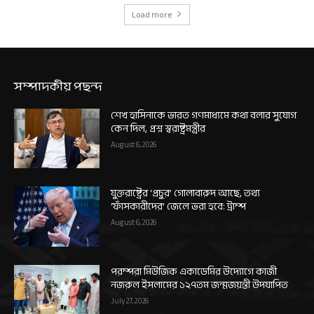
Load more
সম্পাদকীয় পছন্দ
শেখ হাসিনাকে ভারত গণমাধ্যমে কথা বলার সুযোগ
কেন দিল, প্রশ্ন স্বরাষ্ট্রমন্ত্রীর
August 6, 2026
যুক্তরাষ্ট্রের ‘প্রচুর’ গোলাবারুদ আছে, তথ্য
‘ফাঁসকারীদের’ জেলে ভরা হবে: ট্রাম্প
August 6, 2026
পরম্পরা মিউজিক একাডেমির উদ্যোগে কাজী
নজরুল ইসলামের ১২৭তম জন্মজয়ন্তী উদযাপিত
July 27, 2026