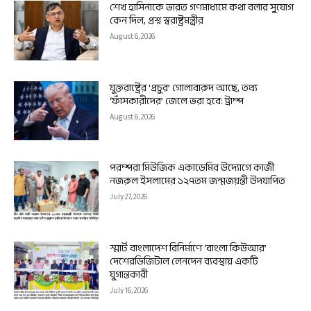
শেখ হাসিনাকে ভারত গণমাধ্যমে কথা বলার সুযোগ
কেন দিল, প্রশ্ন স্বরাষ্ট্রমন্ত্রীর
August 6, 2026
যুক্তরাষ্ট্রের ‘প্রচুর’ গোলাবারুদ আছে, তথ্য
‘ফাঁসকারীদের’ জেলে ভরা হবে: ট্রাম্প
August 6, 2026
পরম্পরা মিউজিক একাডেমির উদ্যোগে কাজী
নজরুল ইসলামের ১২৭তম জন্মজয়ন্তী উদযাপিত
July 27, 2026
স্মার্ট বাংলাদেশ বিনির্মাণে ‘বাংলা কিউআর’
দেশেরডিজিটাল লেনদেন ব্যবস্থায় একটি
যুগান্তকারী
July 16, 2026