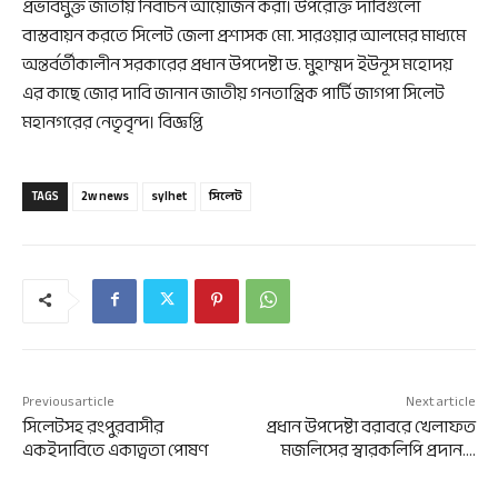
প্রভাবমুক্ত জাতীয় নির্বাচন আয়োজন করা। উপরোক্ত দাবিগুলো
বাস্তবায়ন করতে সিলেট জেলা প্রশাসক মো. সারওয়ার আলমের মাধ্যমে
অন্তর্বর্তীকালীন সরকারের প্রধান উপদেষ্টা ড. মুহাম্মদ ইউনূস মহোদয়
এর কাছে জোর দাবি জানান জাতীয় গনতান্ত্রিক পার্টি জাগপা সিলেট
মহানগরের নেতৃবৃন্দ। বিজ্ঞপ্তি
TAGS
2w news
sylhet
সিলেট
Previous article
Next article
সিলেটসহ রংপুরবাসীর
প্রধান উপদেষ্টা বরাবরে খেলাফত
একইদাবিতে একাত্বতা পোষণ
মজলিসের স্বারকলিপি প্রদান….