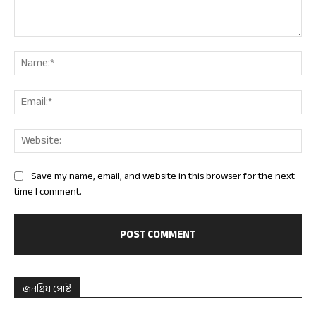
Comment:
Nam
Ema
Web
Save my name, email, and website in this browser for the next
time I comment.
জনপ্রিয় পোষ্ট