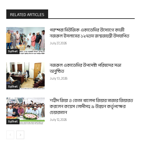
RELATED ARTICLES
পরম্পরা মিউজিক একাডেমির উদ্যোগে কাজী
নজরুল ইসলামের ১২৭তম জন্মজয়ন্তী উদযাপিত
July 27, 2026
Sylhet
নজরুল একাডেমির উপদেষ্টা পরিষদের সভা
অনুষ্ঠিত
July 13, 2026
Sylhet
শহীদ জিয়া ও বেগম খালেদা জিয়ার মাজার জিয়ারত
করলেন কয়েস লোদীসহ ৯ উন্নয়ন কর্তৃপক্ষের
চেয়ারম্যান
July 12, 2026
Sylhet