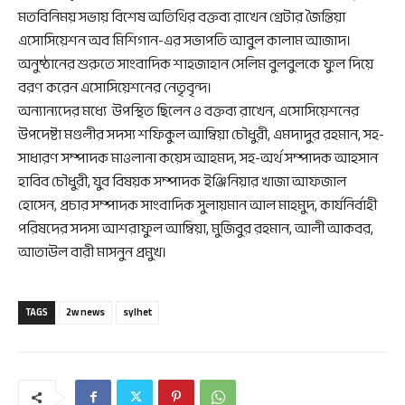
মতবিনিময় সভায় বিশেষ অতিথির বক্তব্য রাখেন গ্রেটার জৈন্তিয়া
এসোসিয়েশন অব মিশিগান-এর সভাপতি আবুল কালাম আজাদ।
অনুষ্ঠানের শুরুতে সাংবাদিক শাহজাহান সেলিম বুলবুলকে ফুল দিয়ে
বরণ করেন এসোসিয়েশনের নেতৃবৃন্দ।
অন্যান্যদের মধ্যে উপস্থিত ছিলেন ও বক্তব্য রাখেন, এসোসিয়েশনের
উপদেষ্টা মণ্ডলীর সদস্য শফিকুল আম্বিয়া চৌধুরী, এমদাদুর রহমান, সহ-
সাধারণ সম্পাদক মাওলানা কয়েস আহমদ, সহ-অর্থ সম্পাদক আহসান
হাবিব চৌধুরী, যুব বিষয়ক সম্পাদক ইঞ্জিনিয়ার খাজা আফজাল
হোসেন, প্রচার সম্পাদক সাংবাদিক সুলায়মান আল মাহমুদ, কার্যনির্বাহী
পরিষদের সদস্য আশরাফুল আম্বিয়া, মুজিবুর রহমান, আলী আকবর,
আতাউল বারী মাসনুন প্রমুখ।
TAGS
2w news
sylhet