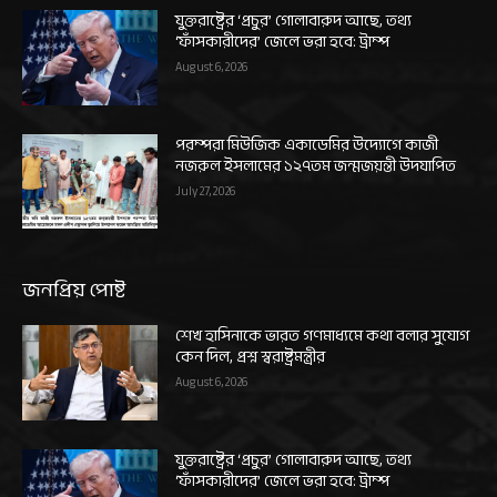
যুক্তরাষ্ট্রের ‘প্রচুর’ গোলাবারুদ আছে, তথ্য
‘ফাঁসকারীদের’ জেলে ভরা হবে: ট্রাম্প
August 6, 2026
পরম্পরা মিউজিক একাডেমির উদ্যোগে কাজী
নজরুল ইসলামের ১২৭তম জন্মজয়ন্তী উদযাপিত
July 27, 2026
জনপ্রিয় পোষ্ট
শেখ হাসিনাকে ভারত গণমাধ্যমে কথা বলার সুযোগ
কেন দিল, প্রশ্ন স্বরাষ্ট্রমন্ত্রীর
August 6, 2026
যুক্তরাষ্ট্রের ‘প্রচুর’ গোলাবারুদ আছে, তথ্য
‘ফাঁসকারীদের’ জেলে ভরা হবে: ট্রাম্প