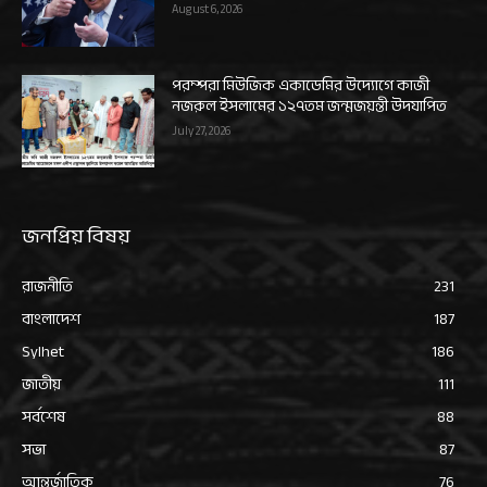
August 6, 2026
পরম্পরা মিউজিক একাডেমির উদ্যোগে কাজী
নজরুল ইসলামের ১২৭তম জন্মজয়ন্তী উদযাপিত
July 27, 2026
জনপ্রিয় বিষয়
রাজনীতি
231
বাংলাদেশ
187
Sylhet
186
জাতীয়
111
সর্বশেষ
88
সভা
87
আন্তর্জাতিক
76