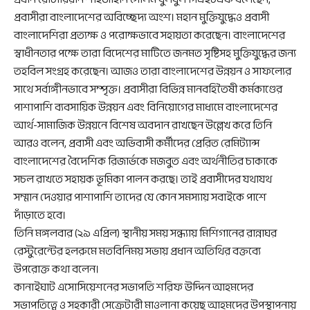
প্রবাসীরা বাংলাদেশের অবিচ্ছেদ্য অংশ। মহান মুক্তিযুদ্ধেও প্রবাসী
বাংলাদেশিরা প্রত্যক্ষ ও পরোক্ষভাবে সহায়তা করেছেন। বাংলাদেশের
স্বাধীনতার পক্ষে তারা বিদেশের মাটিতে জনমত সৃষ্টিসহ মুক্তিযুদ্ধের জন্য
তহবিল সংগ্রহ করেছেন। আজও তারা বাংলাদেশের উন্নয়ন ও সাফল্যের
সাথে সর্বাঙ্গীনভাবে সম্পৃক্ত। প্রবাসীরা বিভিন্ন মানবহিতৈষী কর্মকাণ্ডের
পাশাপাশি ব্যবসায়িক উন্নয়ন এবং বিনিয়োগের মাধ্যমে বাংলাদেশের
আর্থ-সামাজিক উন্নয়নে বিশেষ অবদান রাখছেন উল্লেখ করে তিনি
আরও বলেন, প্রবাসী এবং অভিবাসী কর্মীদের প্রেরিত রেমিট্যান্স
বাংলাদেশের বৈদেশিক রিজার্ভকে মজবুত এবং অর্থনীতির চাকাকে
সচল রাখতে সহায়ক ভূমিকা পালন করছে। তাই প্রবাসীদের যথাযথ
সম্মান দেওয়ার পাশাপাশি তাদের যে কোন সমস্যায় সবাইকে পাশে
দাঁড়াতে হবে।
তিনি মঙ্গলবার (২৯ এপ্রিল) স্থানীয় সময় সন্ধ্যায় মিশিগানের রান্নাঘর
রেস্টুরেন্টের হলরুমে মতবিনিময় সভায় প্রধান অতিথির বক্তব্যে
উপরোক্ত কথা বলেন।
কানাইঘাট এসোসিয়েশনের সভাপতি শরিফ উদ্দিন আহমদের
সভাপতিত্বে ও সহকারী সেক্রেটারী মাওলানা কয়েছ আহমদের উপস্থাপনায়