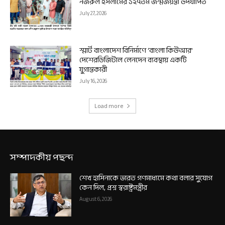
নজরুল ইসলামের ১২৭তম জন্মজয়ন্তী উদযাপিত
July 27, 2026
স্মার্ট বাংলাদেশ বিনির্মাণে ‘বাংলা কিউআর’
দেশেরডিজিটাল লেনদেন ব্যবস্থায় একটি
যুগান্তকারী
July 16, 2026
Load more
সম্পাদকীয় পছন্দ
শেখ হাসিনাকে ভারত গণমাধ্যমে কথা বলার সুযোগ
কেন দিল, প্রশ্ন স্বরাষ্ট্রমন্ত্রীর
August 6, 2026