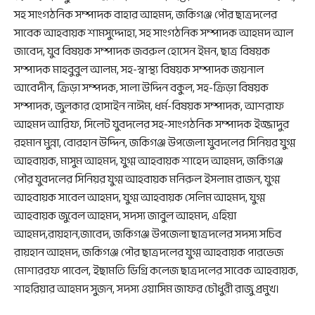
সহ সাংগঠনিক সম্পাদক বাহার আহমদ, জকিগঞ্জ পৌর ছাত্রদলের
সাবেক আহবায়ক শামসুদ্দোহা, সহ সাংগঠনিক সম্পাদক আহমদ আল
জাবেদ, যুব বিষয়ক সম্পাদক জবরুল হোসেন ইমন, ছাত্র বিষয়ক
সম্পাদক মাহবুবুল আলম, সহ-স্বাস্থ্য বিষয়ক সম্পাদক জয়নাল
আবেদীন, ক্রিড়া সম্পদক, সালা উদ্দিন বকুল, সহ-ক্রিড়া বিষয়ক
সম্পাদক, জুলকার হোসাইন নাঈম, ধর্ম-বিষয়ক সম্পাদক, আশরাফ
আহমদ আরিফ, সিলেট যুবদলের সহ-সাংগঠনিক সম্পাদক ইজ্জাদুর
রহমান মুন্না, বোরহান উদ্দিন, জকিগঞ্জ উপজেলা যুবদলের সিনিয়র যুগ্ম
আহবায়ক, মাসুম আহমদ, যুগ্ম আহবায়ক শাহেদ আহমদ, জকিগঞ্জ
পৌর যুবদলের সিনিয়র যুগ্ম আহবায়ক মনিরুল ইসলাম রাজন, যুগ্ম
আহবায়ক সাবেল আহমদ, যুগ্ম আহবায়ক সেলিম আহমদ, যুগ্ম
আহবায়ক জুবেল আহমদ, সদস্য জাবুল আহমদ, এহিয়া
আহমদ,রায়হান,জাবেদ, জকিগঞ্জ উপজেলা ছাত্রদলের সদস্য সচিব
রায়হান আহমদ, জকিগঞ্জ পৌর ছাত্রদলের যুগ্ম আহবায়ক পারভেজ
মোশাররফ পাবেল, ইছামতি ডিগ্রি কলেজ ছাত্রদলের সাবেক আহবায়ক,
শাহরিয়ার আহমদ সুজন, সদস্য ওয়াসিম জাফর চৌধুরী রাজু প্রমুখ।