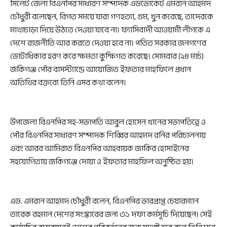
সিলেট জেলা বিএনপির সাধারণ সম্পাদক এডভোকেট এমরান আহমদ
চৌধুরী বলেছেন, বিগত সময়ে যারা গণহত্যা, গুম, খুন করেছে, তাদেরকে
মাথাচাড়া দিয়ে উঠতে দেওয়া যাবে না। ফ্যাসিবাদী আওয়ামী লীগকে এ
দেশে রাজনীতি আর করতে দেওয়া হবে না। পতিত সরকার জনগণের
ভোটাধিকার হরণ করে ক্ষমতা কুক্ষিগত করেছে। সোমবার (২৪ মার্চ)
জকিগঞ্জ পৌর বাসস্ট্যান্ডে আয়োজিত ইফতার মাহফিলে প্রধান
অতিথির বক্তব্যে তিনি এসব কথা বলেন।
উপজেলা বিএনপির সহ-সভাপতি আবুল হোসেন খানের সভাপতিত্বে ও
পৌর বিএনপির সাধারণ সম্পাদক শিব্বির আহমদ রনির পরিচালনায়
এবং আরব আমিরাত বিএনপির আহবায়ক জাকির হোসাইনের
সহযোগিতায় জকিগঞ্জে দোয়া ও ইফতার মাহফিল অনুষ্ঠিত হয়।
এড. এমরান আহমদ চৌধুরী বলেন, বিএনপির ভারপ্রাপ্ত চেয়ারম্যান
তারেক রহমান দেশের সংস্কারের জন্য ৩১ দফা কর্মসূচি দিয়েছেন। সেই