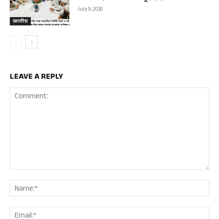
July 9, 2026
জাতীয়
LEAVE A REPLY
Comment:
Nam
Ema