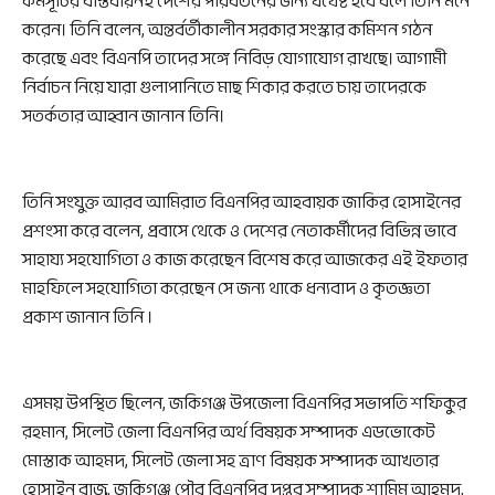
কর্মসূচির বাস্তবায়নই দেশের পরিবর্তনের জন্য যথেষ্ট হবে বলে তিনি মনে
করেন। তিনি বলেন, অন্তর্বর্তীকালীন সরকার সংস্কার কমিশন গঠন
করেছে এবং বিএনপি তাদের সঙ্গে নিবিড় যোগাযোগ রাখছে। আগামী
নির্বাচন নিয়ে যারা গুলাপানিতে মাছ শিকার করতে চায় তাদেরকে
সতর্কতার আহ্বান জানান তিনি।
তিনি সংযুক্ত আরব আমিরাত বিএনপির আহবায়ক জাকির হোসাইনের
প্রশংসা করে বলেন, প্রবাসে থেকে ও দেশের নেতাকর্মীদের বিভিন্ন ভাবে
সাহায্য সহযোগিতা ও কাজ করেছেন বিশেষ করে আজকের এই ইফতার
মাহফিলে সহযোগিতা করেছেন সে জন্য থাকে ধন্যবাদ ও কৃতজ্ঞতা
প্রকাশ জানান তিনি ।
এসময় উপস্থিত ছিলেন, জকিগঞ্জ উপজেলা বিএনপির সভাপতি শফিকুর
রহমান, সিলেট জেলা বিএনপির অর্থ বিষয়ক সম্পাদক এডভোকেট
মোস্তাক আহমদ, সিলেট জেলা সহ ত্রাণ বিষয়ক সম্পাদক আখতার
হোসাইন রাজু, জকিগঞ্জ পৌর বিএনপির দপ্তর সম্পাদক শামিম আহমদ,