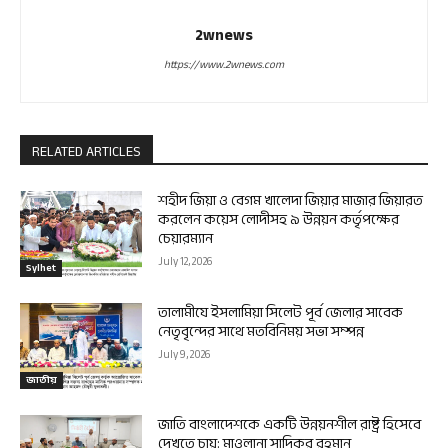
2wnews
https://www.2wnews.com
RELATED ARTICLES
শহীদ জিয়া ও বেগম খালেদা জিয়ার মাজার জিয়ারত
করলেন কয়েস লোদীসহ ৯ উন্নয়ন কর্তৃপক্ষের
চেয়ারম্যান
July 12, 2026
Sylhet
তালামীযে ইসলামিয়া সিলেট পূর্ব জেলার সাবেক
নেতৃবৃন্দের সাথে মতবিনিময় সভা সম্পন্ন
July 9, 2026
জাতীয়
জাতি বাংলাদেশকে একটি উন্নয়নশীল রাষ্ট্র হিসেবে
দেখতে চায়: মাওলানা সাদিকুর রহমান