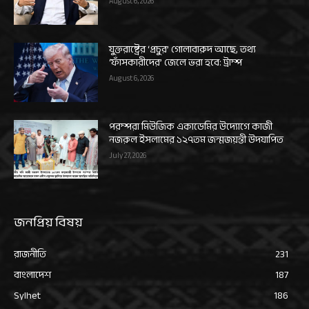
August 6, 2026
যুক্তরাষ্ট্রের ‘প্রচুর’ গোলাবারুদ আছে, তথ্য
‘ফাঁসকারীদের’ জেলে ভরা হবে: ট্রাম্প
August 6, 2026
পরম্পরা মিউজিক একাডেমির উদ্যোগে কাজী
নজরুল ইসলামের ১২৭তম জন্মজয়ন্তী উদযাপিত
July 27, 2026
জনপ্রিয় বিষয়
রাজনীতি
231
বাংলাদেশ
187
Sylhet
186