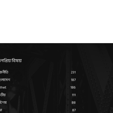
নপ্রিয় বিষয়
জনীতি
231
ংলাদেশ
187
lhet
186
তীয়
111
্বশেষ
88
ভা
87