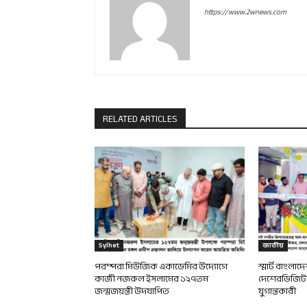
https://www.2wnews.com
RELATED ARTICLES
Sylhet
জাতীয়
পরম্পরা মিউজিক একাডেমির উদ্যোগে
স্মার্ট বাংলা
কাজী নজরুল ইসলামের ১২৭তম
দেশেরডিজিটাল
জন্মজয়ন্তী উদযাপিত
যুগান্তকারী