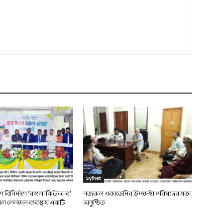
Sylhet
দেশ বিনির্মাণে ‘বাংলা কিউআর’
নজরুল একাডেমির উপদেষ্টা পরিষদের সভা
 লেনদেন ব্যবস্থায় একটি
অনুষ্ঠিত