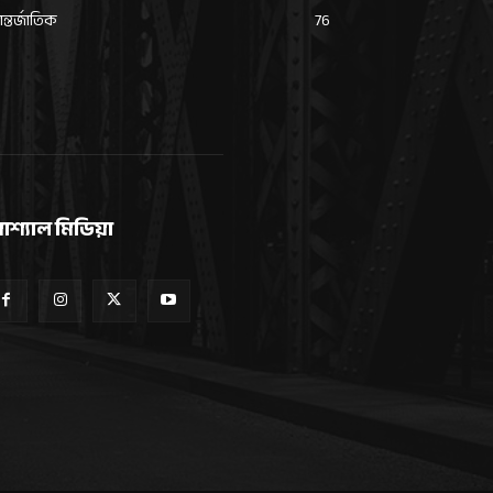
্তর্জাতিক
76
োশ্যাল মিডিয়া