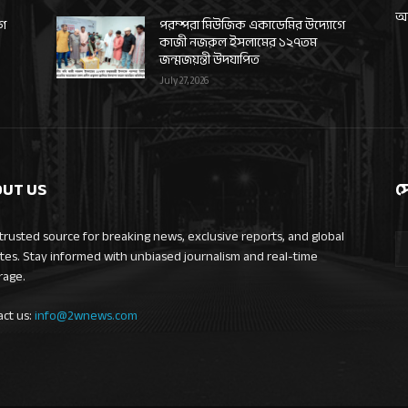
আন
গে
পরম্পরা মিউজিক একাডেমির উদ্যোগে
কাজী নজরুল ইসলামের ১২৭তম
জন্মজয়ন্তী উদযাপিত
July 27, 2026
UT US
স
trusted source for breaking news, exclusive reports, and global
tes. Stay informed with unbiased journalism and real-time
rage.
act us:
info@2wnews.com