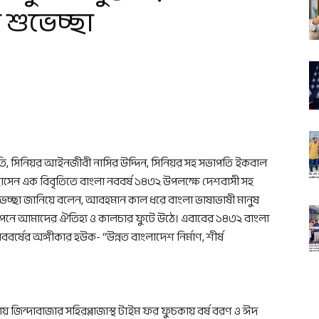
শুভেচ্ছা
াপতি, সিনিয়র আইনজীবী নাসির উদ্দিন, সিনিয়র সহ সভাপতি ইকবাল
সেন এক বিবৃতিতে বাংলা নববর্ষ ১৪৩২ উপলক্ষে দেশবাসী সহ
ুভেচ্ছা জানিয়ে বলেন, আবহমান কাল ধরে বাংলা ভাষাভাষী মানুষ
পনে আমাদের ঐতিহ্য ও কালচার ফুটে উঠে। এবাবের ১৪৩২ বাংলা
বর্ষের অঙ্গীকার হউক- “উন্নত বাংলাদেশ নির্মাণ, শীর্ষ
 জিন্দাবাজার সহিরপ্লাজাস্থ টাইম ফর ফুচকায় বর্ষ বরণ ও ঈদ