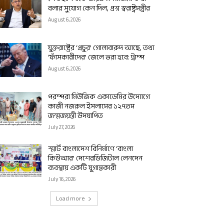
বলার সুযোগ কেন দিল, প্রশ্ন স্বরাষ্ট্রমন্ত্রীর
August 6, 2026
যুক্তরাষ্ট্রের ‘প্রচুর’ গোলাবারুদ আছে, তথ্য
‘ফাঁসকারীদের’ জেলে ভরা হবে: ট্রাম্প
August 6, 2026
পরম্পরা মিউজিক একাডেমির উদ্যোগে
কাজী নজরুল ইসলামের ১২৭তম
জন্মজয়ন্তী উদযাপিত
July 27, 2026
স্মার্ট বাংলাদেশ বিনির্মাণে ‘বাংলা
কিউআর’ দেশেরডিজিটাল লেনদেন
ব্যবস্থায় একটি যুগান্তকারী
July 16, 2026
Load more