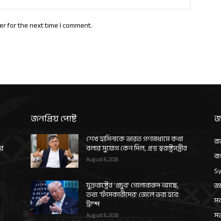
er for the next time I comment.
জনপ্রিয় পোষ্ট
জ
শেখ হাসিনাকে ভারত গণমাধ্যমে কথা
রা
ীর
বলার সুযোগ কেন দিল, প্রশ্ন স্বরাষ্ট্রমন্ত্রীর
বা
August 6, 2026
Sy
যুক্তরাষ্ট্রের ‘প্রচুর’ গোলাবারুদ আছে,
জা
তথ্য ‘ফাঁসকারীদের’ জেলে ভরা হবে:
সর
ট্রাম্প
স
August 6, 2026