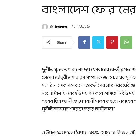
বাংলাদেশ ফোরামের 
By
2wnews
April 13, 2025
Share
দুর্নীতি মুক্তকরণ বাংলাদেশ ফোরামের কেন্দ্রীয় সভ
হোসেন চৌধুরী ও সাধারণ সম্পাদক জননেতা মকসুদ হো
সংগঠনের সকলস্তরের নেতাকর্মীদের প্রতি নববর্ষের শ
পহেলা বৈশাখ নববর্ষ উদযাপন করে আসছে। এই উদযা
নববর্ষ ভিন্ন আঙ্গীকে দেশবাসী পালন করবে। এবাবের নব
দূর্নীতিবাজদের শায়েস্তা করার অঙ্গীকার।”
এ উপলক্ষ্যে পহেলা বৈশাখ ১৪৩২ সোমবার বিকেল ৩টায়