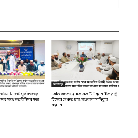
জাতীয়
মিয়া সিলেট পূর্ব জেলার
জাতি বাংলাদেশকে একটি উন্নয়নশীল রাষ্ট্র
ন্দের সাথে মতবিনিময় সভা
হিসেবে দেখতে চায়: মাওলানা সাদিকুর
রহমান