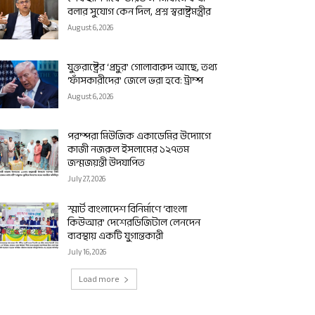
বলার সুযোগ কেন দিল, প্রশ্ন স্বরাষ্ট্রমন্ত্রীর
August 6, 2026
যুক্তরাষ্ট্রের ‘প্রচুর’ গোলাবারুদ আছে, তথ্য
‘ফাঁসকারীদের’ জেলে ভরা হবে: ট্রাম্প
August 6, 2026
পরম্পরা মিউজিক একাডেমির উদ্যোগে
কাজী নজরুল ইসলামের ১২৭তম
জন্মজয়ন্তী উদযাপিত
July 27, 2026
স্মার্ট বাংলাদেশ বিনির্মাণে ‘বাংলা
কিউআর’ দেশেরডিজিটাল লেনদেন
ব্যবস্থায় একটি যুগান্তকারী
July 16, 2026
Load more