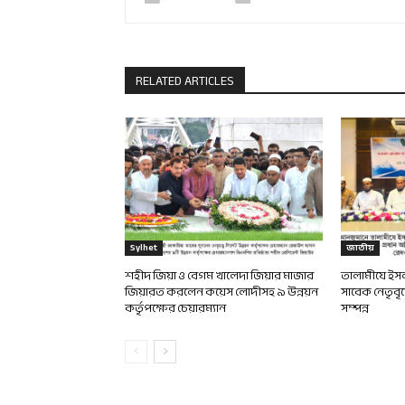
RELATED ARTICLES
Sylhet
জাতীয়
শহীদ জিয়া ও বেগম খালেদা জিয়ার মাজার
তালামীযে ইসলা
জিয়ারত করলেন কয়েস লোদীসহ ৯ উন্নয়ন
সাবেক নেতৃবৃ
কর্তৃপক্ষের চেয়ারম্যান
সম্পন্ন