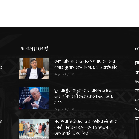
জনপ্রিয় পোষ্ট
জ
শেখ হাসিনাকে ভারত গণমাধ্যমে কথা
রা
ীর
বলার সুযোগ কেন দিল, প্রশ্ন স্বরাষ্ট্রমন্ত্রীর
বা
August 6, 2026
Sy
যুক্তরাষ্ট্রের ‘প্রচুর’ গোলাবারুদ আছে,
জা
তথ্য ‘ফাঁসকারীদের’ জেলে ভরা হবে:
সর
ট্রাম্প
স
August 6, 2026
আন
গে
পরম্পরা মিউজিক একাডেমির উদ্যোগে
কাজী নজরুল ইসলামের ১২৭তম
জন্মজয়ন্তী উদযাপিত