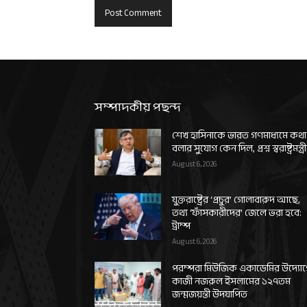
সম্পাদকীয় পছন্দ
শেখ হাসিনাকে ভারত গণমাধ্যমে কথা
বলার সুযোগ কেন দিল, প্রশ্ন স্বরাষ্ট্রমন্ত্র
August 6, 2026
যুক্তরাষ্ট্রের ‘প্রচুর’ গোলাবারুদ আছে,
তথ্য ‘ফাঁসকারীদের’ জেলে ভরা হবে:
ট্রাম্প
August 6, 2026
পরম্পরা মিউজিক একাডেমির উদ্যো
কাজী নজরুল ইসলামের ১২৭তম
জন্মজয়ন্তী উদযাপিত