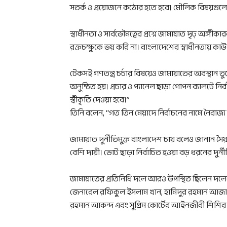
সতর্ক ও প্রয়োজনে কঠোর হতে হবে। মৌলিক বিষয়গুলো
স্বাধীনতা ও সার্বভৌমত্বের প্রশ্নে জামায়াত দৃঢ় অঙ্গী
রক্তচক্ষুকে ভয় করি না। বাংলাদেশের স্বাধীনতায় কা
টেকসই গণতন্ত্র চর্চার বিষয়েও জামায়াতের অবস্থান ত
অনুষ্ঠিত হয়। প্রচার ও প্যানেল ছাড়া গোপন ব্যালটে ন
স্বীকৃতি দেওয়া হবে।”
তিনি বলেন, “গত তিন মেয়াদে নির্বাচনের নামে নৈরাজ্
জামায়াত দুর্নীতিমুক্ত বাংলাদেশ চায় বলেও জানান সৈ
বেশি দায়ী। ভোট ছাড়া নির্বাচিত হওয়া বড় ধরনের দুর্নী
জামায়াতের প্রতিনিধি দলে আরও উপস্থিত ছিলেন দলের
জেনারেল রফিকুল ইসলাম খান, হামিদুর রহমান আজাদ, 
রহমান আকন্দ এবং সুপ্রিম কোর্টের আইনজীবী শিশির মু