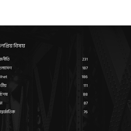
নপ্রিয় বিষয়
জনীতি
231
ংলাদেশ
187
lhet
186
তীয়
111
্বশেষ
88
ভা
87
্তর্জাতিক
76