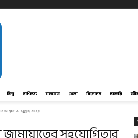
বিশ্ব
বাণিজ্য
মতামত
খেলা
বিনোদন
চাকরি
জী
র আশ্বাস: আব্দুল্লাহ তাহের
কারে জামায়াতের সহযোগিতার