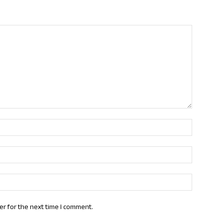
Name:*
Email:*
Website:
er for the next time I comment.