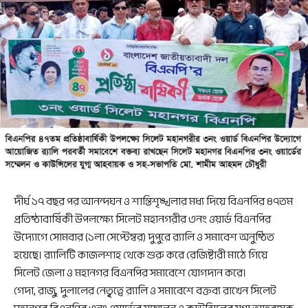
দীর্ঘ ১৭ বছর পর আনন্দঘন ও শান্তিশৃঙ্খলার মধ্য দিয়ে বিএনপির ৪৭তম
প্রতিষ্ঠাবার্ষিকী উপলক্ষ্যে সিলেট মহানগরীর ৩নং ওয়ার্ড বিএনপির
উদ্যোগে সোমবার (১লা সেপ্টেম্বর) দুপুরে র‌্যালি ও সমাবেশ অনুষ্ঠিত
হয়েছে। র‌্যালিটি কাজলশাহ থেকে শুরু করে রেজিষ্টারী মাঠে গিয়ে
সিলেট জেলা ও মহানগর বিএনপির সমাবেশে যোগদান করে।
গেদা, রাজু, দুলালের নেতৃৃত্বে র‌্যালি ও সমাবেশে বক্তব্য রাখেন সিলেট