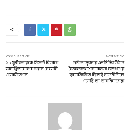
Previous article
Next article
১১ ফুটবলারকে সিলেট বিভাগে
দক্ষিণ সুরমায় এনসিপির উঠান
অবাঞ্ছিতঘোষণা করল রেফারি
বৈঠকজনগণের ক্ষমতা জনগণের
এসোসিয়েশন
হাতেফিরিয়ে দিতেই রাজনীতিতে
এসেছি-ডা. তাসনিম জারা