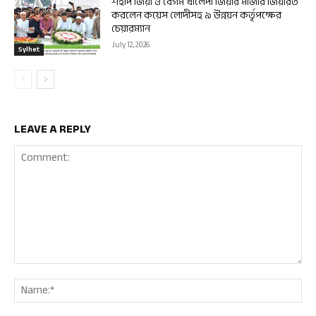
শহীদ জিয়া ও বেগম খালেদা জিয়ার মাজার জিয়ারত
করলেন কয়েস লোদীসহ ৯ উন্নয়ন কর্তৃপক্ষের
চেয়ারম্যান
July 12, 2026
Sylhet
LEAVE A REPLY
Comment:
Nam