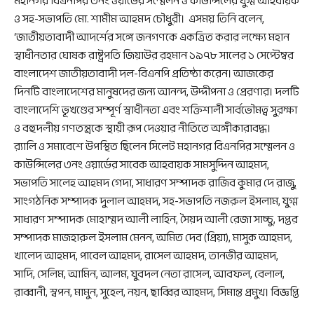
মহানগর বিএনপির ৩নং ওয়ার্ডের সম্মেলন ও কাউন্সিলের যুগ্ম আহবায়ক
ও সহ-সভাপতি মো. শামীম আহমদ চৌধুরী। এসময় তিনি বলেন,
‘জাতীয়তাবাদী আদর্শের সঙ্গে জনগণকে একত্রিত করার লক্ষ্যে মহান
স্বাধীনতার ঘোষক রাষ্ট্রপতি জিয়াউর রহমান ১৯৭৮ সালের ১ সেপ্টেম্বর
বাংলাদেশ জাতীয়তাবাদী দল-বিএনপি প্রতিষ্ঠা করেন। আজকের
দিনটি বাংলাদেশের মানুষদের জন্য আনন্দ, উদ্দীপনা ও প্রেরণার। দলটি
বাংলাদেশি ভূখণ্ডের সম্পূর্ণ স্বাধীনতা এবং শক্তিশালী সার্বভৌমত্ব সুরক্ষা
ও বহুদলীয় গণতন্ত্রকে স্থায়ী রূপ দেওয়ার নীতিতে অঙ্গীকারাবদ্ধ।
র‌্যালি ও সমাবেশে উপস্থিত ছিলেন সিলেট মহানগর বিএনপির সম্মেলন ও
কাউন্সিলের ৩নং ওয়ার্ডের সাবেক আহবায়ক সামসুদ্দিন আহমদ,
সভাপতি সালেহ আহমদ গেদা, সাধারণ সম্পাদক রাজিব কুমার দে রাজু,
সাংগঠনিক সম্পাদক দুলাল আহমদ, সহ-সভাপতি নজরুল ইসলাম, যুগ্ম
সাধারণ সম্পাদক মোহাম্মদ আলী লাহিন, সৈয়দ আলী রেজা সাচ্চু, দপ্তর
সম্পাদক মাজহারুল ইসলাম মেনন, অমিত দেব (প্রিয়া), মাসুক আহমদ,
খালেদ আহমদ, পাবেল আহমদ, রাসেল আহমদ, তানভীর আহমদ,
সাদি, সেলিম, আমিন, আলম, যুবদল নেতা রাসেল, আবফল, বেলাল,
রাব্বানী, স্বপন, মামুন, সুহেল, নয়ন, ছাব্বির আহমদ, সিমান্ত প্রমুখ। বিজ্ঞপ্তি