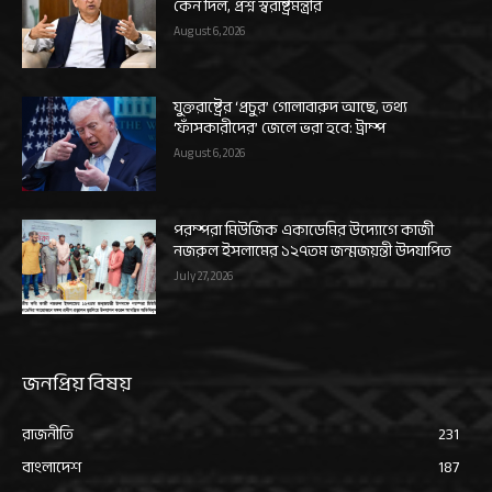
কেন দিল, প্রশ্ন স্বরাষ্ট্রমন্ত্রীর
August 6, 2026
যুক্তরাষ্ট্রের ‘প্রচুর’ গোলাবারুদ আছে, তথ্য
‘ফাঁসকারীদের’ জেলে ভরা হবে: ট্রাম্প
August 6, 2026
পরম্পরা মিউজিক একাডেমির উদ্যোগে কাজী
নজরুল ইসলামের ১২৭তম জন্মজয়ন্তী উদযাপিত
July 27, 2026
জনপ্রিয় বিষয়
রাজনীতি
231
বাংলাদেশ
187