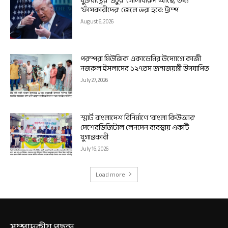
যুক্তরাষ্ট্রের ‘প্রচুর’ গোলাবারুদ আছে, তথ্য
‘ফাঁসকারীদের’ জেলে ভরা হবে: ট্রাম্প
August 6, 2026
পরম্পরা মিউজিক একাডেমির উদ্যোগে কাজী
নজরুল ইসলামের ১২৭তম জন্মজয়ন্তী উদযাপিত
July 27, 2026
স্মার্ট বাংলাদেশ বিনির্মাণে ‘বাংলা কিউআর’
দেশেরডিজিটাল লেনদেন ব্যবস্থায় একটি
যুগান্তকারী
July 16, 2026
Load more
সম্পাদকীয় পছন্দ