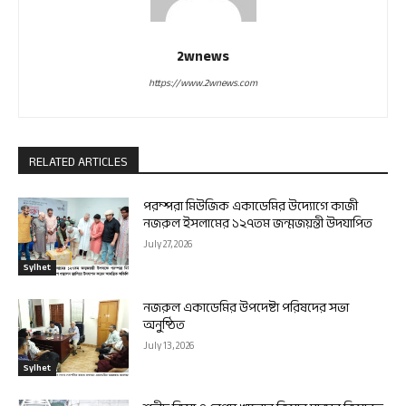
2wnews
https://www.2wnews.com
RELATED ARTICLES
পরম্পরা মিউজিক একাডেমির উদ্যোগে কাজী
নজরুল ইসলামের ১২৭তম জন্মজয়ন্তী উদযাপিত
July 27, 2026
Sylhet
নজরুল একাডেমির উপদেষ্টা পরিষদের সভা
অনুষ্ঠিত
July 13, 2026
Sylhet