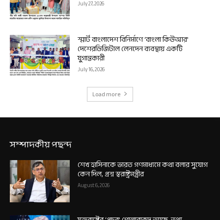
July 27, 2026
স্মার্ট বাংলাদেশ বিনির্মাণে ‘বাংলা কিউআর’
দেশেরডিজিটাল লেনদেন ব্যবস্থায় একটি
যুগান্তকারী
July 16, 2026
Load more
সম্পাদকীয় পছন্দ
শেখ হাসিনাকে ভারত গণমাধ্যমে কথা বলার সুযোগ
কেন দিল, প্রশ্ন স্বরাষ্ট্রমন্ত্রীর
August 6, 2026
যুক্তরাষ্ট্রের ‘প্রচুর’ গোলাবারুদ আছে, তথ্য