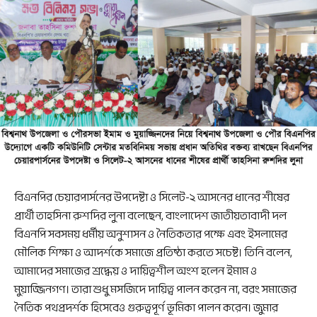
বিএনপির চেয়ারপার্সনের উপদেষ্টা ও সিলেট-২ আসনের ধানের শীষের
প্রার্থী তাহসিনা রুশদির লুনা বলেছেন, বাংলাদেশ জাতীয়তাবাদী দল
বিএনপি সবসময় ধর্মীয় অনুশাসন ও নৈতিকতার পক্ষে এবং ইসলামের
মৌলিক শিক্ষা ও আদর্শকে সমাজে প্রতিষ্ঠা করতে সচেষ্ট। তিনি বলেন,
আমাদের সমাজের শ্রদ্ধেয় ও দায়িত্বশীল অংশ হলেন ইমাম ও
মুয়াজ্জিনগণ। তারা শুধু মসজিদে দায়িত্ব পালন করেন না, বরং সমাজের
নৈতিক পথপ্রদর্শক হিসেবেও গুরুত্বপূর্ণ ভূমিকা পালন করেন। জুমার