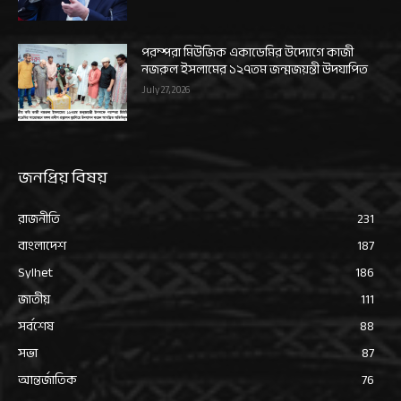
পরম্পরা মিউজিক একাডেমির উদ্যোগে কাজী
নজরুল ইসলামের ১২৭তম জন্মজয়ন্তী উদযাপিত
July 27, 2026
জনপ্রিয় বিষয়
রাজনীতি
231
বাংলাদেশ
187
Sylhet
186
জাতীয়
111
সর্বশেষ
88
সভা
87
আন্তর্জাতিক
76