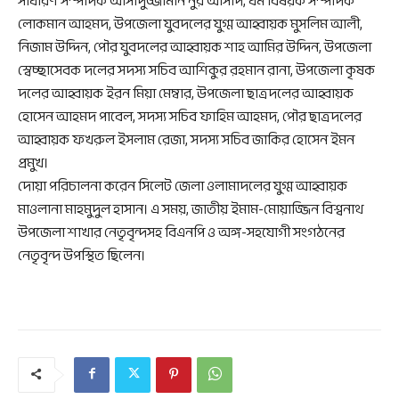
সাধারণ সম্পাদক আসাদুজ্জামান নুর আসাদ, ধর্ম বিষয়ক সম্পাদক
লোকমান আহমদ, উপজেলা যুবদলের যুগ্ম আহ্বায়ক মুসলিম আলী,
নিজাম উদ্দিন, পৌর যুবদলের আহ্বায়ক শাহ আমির উদ্দিন, উপজেলা
স্বেচ্ছাসেবক দলের সদস্য সচিব আশিকুর রহমান রানা, উপজেলা কৃষক
দলের আহ্বায়ক ইরন মিয়া মেম্বার, উপজেলা ছাত্রদলের আহ্বায়ক
হোসেন আহমদ পাবেল, সদস্য সচিব ফাহিম আহমদ, পৌর ছাত্রদলের
আহ্বায়ক ফখরুল ইসলাম রেজা, সদস্য সচিব জাকির হোসেন ইমন
প্রমুখ।
দোয়া পরিচালনা করেন সিলেট জেলা ওলামাদলের যুগ্ম আহ্বায়ক
মাওলানা মাহমুদুল হাসান। এ সময়, জাতীয় ইমাম-মোয়াজ্জিন বিশ্বনাথ
উপজেলা শাখার নেতৃবৃন্দসহ বিএনপি ও অঙ্গ-সহযোগী সংগঠনের
নেতৃবৃন্দ উপস্থিত ছিলেন।