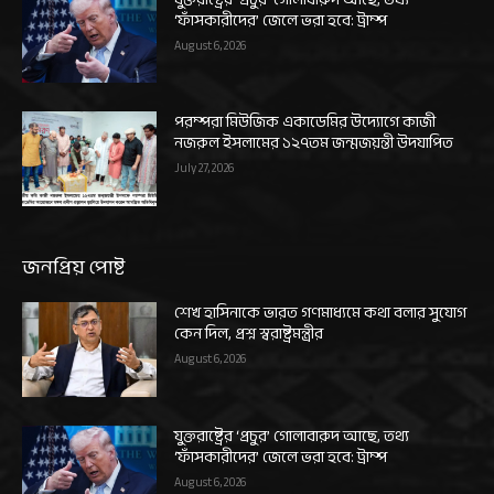
‘ফাঁসকারীদের’ জেলে ভরা হবে: ট্রাম্প
August 6, 2026
পরম্পরা মিউজিক একাডেমির উদ্যোগে কাজী
নজরুল ইসলামের ১২৭তম জন্মজয়ন্তী উদযাপিত
July 27, 2026
জনপ্রিয় পোষ্ট
শেখ হাসিনাকে ভারত গণমাধ্যমে কথা বলার সুযোগ
কেন দিল, প্রশ্ন স্বরাষ্ট্রমন্ত্রীর
August 6, 2026
যুক্তরাষ্ট্রের ‘প্রচুর’ গোলাবারুদ আছে, তথ্য
‘ফাঁসকারীদের’ জেলে ভরা হবে: ট্রাম্প
August 6, 2026