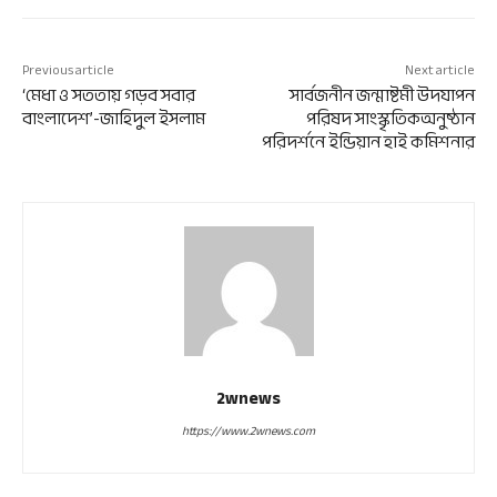
Previous article
Next article
‘মেধা ও সততায় গড়ব সবার
সার্বজনীন জন্মাষ্টমী উদযাপন
বাংলাদেশ’-জাহিদুল ইসলাম
পরিষদ সাংস্কৃতিকঅনুষ্ঠান
পরিদর্শনে ইন্ডিয়ান হাই কমিশনার
2wnews
https://www.2wnews.com