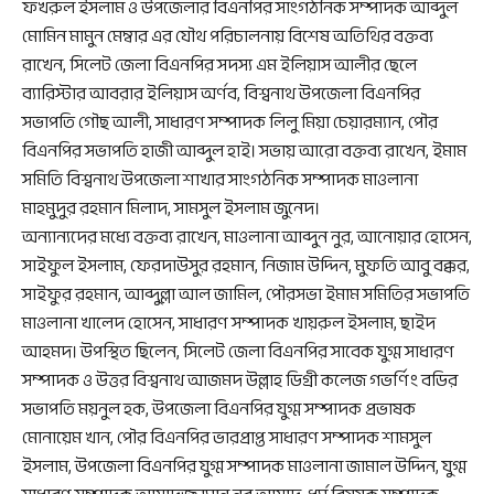
ফখরুল ইসলাম ও উপজেলার বিএনপির সাংগঠনিক সম্পাদক আব্দুল
মোমিন মামুন মেম্বার এর যৌথ পরিচালনায় বিশেষ অতিথির বক্তব্য
রাখেন, সিলেট জেলা বিএনপির সদস্য এম ইলিয়াস আলীর ছেলে
ব্যারিস্টার আবরার ইলিয়াস অর্ণব, বিশ্বনাথ উপজেলা বিএনপির
সভাপতি গৌছ আলী, সাধারণ সম্পাদক লিলু মিয়া চেয়ারম্যান, পৌর
বিএনপির সভাপতি হাজী আব্দুল হাই। সভায় আরো বক্তব্য রাখেন, ইমাম
সমিতি বিশ্বনাথ উপজেলা শাখার সাংগঠনিক সম্পাদক মাওলানা
মাহমুদুর রহমান মিলাদ, সামসুল ইসলাম জুনেদ।
অন্যান্যদের মধ্যে বক্তব্য রাখেন, মাওলানা আব্দুন নুর, আনোয়ার হোসেন,
সাইফুল ইসলাম, ফেরদাউসুর রহমান, নিজাম উদ্দিন, মুফতি আবু বক্কর,
সাইফুর রহমান, আব্দুল্লা আল জামিল, পৌরসভা ইমাম সমিতির সভাপতি
মাওলানা খালেদ হোসেন, সাধারণ সম্পাদক খায়রুল ইসলাম, ছাইদ
আহমদ। উপস্থিত ছিলেন, সিলেট জেলা বিএনপির সাবেক যুগ্ম সাধারণ
সম্পাদক ও উত্তর বিশ্বনাথ আজমদ উল্লাহ ডিগ্রী কলেজ গভর্ণিং বডির
সভাপতি ময়নুল হক, উপজেলা বিএনপির যুগ্ম সম্পাদক প্রভাষক
মোনায়েম খান, পৌর বিএনপির ভারপ্রাপ্ত সাধারণ সম্পাদক শামসুল
ইসলাম, উপজেলা বিএনপির যুগ্ম সম্পাদক মাওলানা জামাল উদ্দিন, যুগ্ম