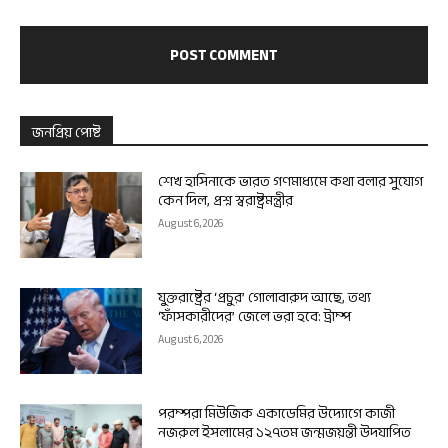
জনপ্রিয় পোষ্ট
শেখ হাসিনাকে ভারত গণমাধ্যমে কথা বলার সুযোগ
কেন দিল, প্রশ্ন স্বরাষ্ট্রমন্ত্রীর
August 6, 2026
যুক্তরাষ্ট্রের ‘প্রচুর’ গোলাবারুদ আছে, তথ্য
‘ফাঁসকারীদের’ জেলে ভরা হবে: ট্রাম্প
August 6, 2026
পরম্পরা মিউজিক একাডেমির উদ্যোগে কাজী
নজরুল ইসলামের ১২৭তম জন্মজয়ন্তী উদযাপিত