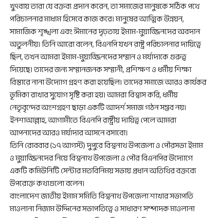
খুৎবায় তারা যে বক্তব্য প্রদান করেন, তা সমাজের মানুষকে সঠিক পথে
পরিচালনার মাধ্যম হিসেবে কাজ করে। মানুষের আত্মিক উন্নয়ন,
সামাজিক শৃঙ্খলা এবং ঈমানের দৃঢ়তায় ইমাম-মুয়াজ্জিনদের অবদান
অতুলনীয়। তিনি আরো বলেন, বিএনপি যখন রাষ্ট্র পরিচালনার দায়িত্বে
ছিল, তখন আমরা ইমাম-মুয়াজ্জিনদের সম্মান ও মর্যাদাকে গুরুত্ব
দিয়েছে। তাদের জন্য সম্মানজনক সম্মানী, প্রশিক্ষণ ও ধর্মীয় শিক্ষা
বিস্তারে নানা উদ্যোগ গ্রহণ করা হয়েছিল। তাদের সমাজে আরও কার্যকর
ভূমিকা রাখার সুযোগ সৃষ্টি করা হয়। আমরা বিশ্বাস করি, ধর্মীয়
নেতৃবৃন্দের অংশগ্রহণ ছাড়া একটি আদর্শ সমাজ গঠন সম্ভব নয়।
ইনশাআল্লাহ, আগামীতে বিএনপি রাষ্ট্রীয় দায়িত্ব পেলে আমরা
আপনাদের আরও মর্যাদার আসনে বসাবো।
তিনি রোববার (১৭ আগস্ট) দুপুরে বিশ্বনাথ উপজেলা ও পৌরসভা ইমাম
ও মুয়াজ্জিনদের নিয়ে বিশ্বনাথ উপজেলা ও পৌর বিএনপির উদ্যোগে
একটি কমিউনিটি সেন্টার মতবিনিময় সভায় প্রধান অতিথির বক্তব্যে
উপরোক্ত কথাগুলো বলেন।
বাংলাদেশ জাতীয় ইমাম সমিতি বিশ্বনাথ উপজেলা শাখার সভাপতি
মাওলানা নিজাম উদ্দিনের সভাপতিত্বে ও সাধারণ সম্পাদক মাওলানা