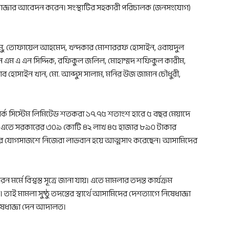
াজ্ঞার আবেদন করেন। সংস্থাটির সহকারী পরিচালক (জনসংযোগ)
েন আমু, তোফায়েল আহমেদ, খন্দকার মোশাররফ হোসাইন, ওবায়দুল
লেন এম এ এন সিদ্দিক, রফিকুল জলিল, মোহাম্মদ শফিকুল কারীম,
হোসাইন খান, মো. আব্দুস সালাম, মনির উজ জামান চৌধুরী,
ার্ক সিস্টেম লিমিটেড শতকরা ১৭.৭৫ শতাংশ হারে ৫ বছর মেয়াদে
। এতে সরকারের ৩০৯ কোটি ৪২ লাখ ৪৫ হাজার ৮৯০ টাকার
রস্পর যোগসাজশে নিজেরা লাভবান হয়ে আত্মসাৎ করেছেন। আসামিদের
মে বিশ্বস্ত সূত্রে জানা যায়। এতে মামলার তদন্ত কার্যক্রম
ছে। তাই মামলা সুষ্ঠু তদন্তের স্বার্থে আসামিদের দেশত্যাগে নিষেধাজ্ঞা
িষেধাজ্ঞা দেন আদালত।