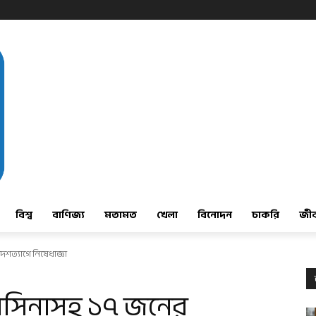
বিশ্ব
বাণিজ্য
মতামত
খেলা
বিনোদন
চাকরি
জী
শত্যাগে নিষেধাজ্ঞা
াসিনাসহ ১৭ জনের