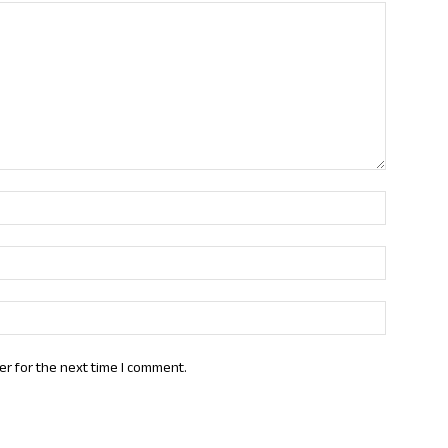
Name:*
Email:*
Website:
er for the next time I comment.