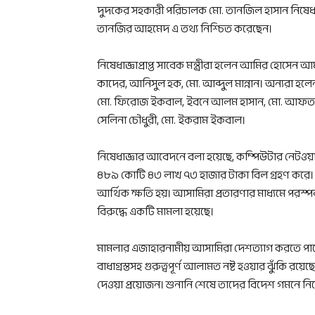
দুদকের সহকারী পরিচালক মো. তানজিল হাসান নিষেধ
তানজির আহমেদ এ তথ্য নিশ্চিত করেছেন।
নিষেধাজ্ঞাপ্রাপ্ত সাবেক মন্ত্রীরা হলেন আমির হোস
কাদের, আনিসুল হক, মো. আব্দুল মান্নান। অন্যরা হ
মো. ফিরোজ ইকবাল, ইবনে আলম হাসান, মো. আফতাব 
সেলিনা চৌধুরী, মো. ইকরাম ইকবাল।
নিষেধাজ্ঞার আবেদনে বলা হয়েছে, কম্পিউটার নেটওয়
৪৮৯ কোটি ৪৩ লাখ ৭৩ হাজার টাকা বিল গ্রহণ করে
আর্থিক ক্ষতি হয়। আসামিরা প্রতারণার মাধ্যমে প
বিরুদ্ধে একটি মামলা হয়েছে।
মামলার এজাহারনামীয় আসামিরা দেশত্যাগ করতে পারেন মর্
বাধাগ্রস্তসহ গুরুত্বপূর্ণ আলামত নষ্ট হওয়ার ঝুঁকি রয়ে
দেওয়া প্রয়োজন। শুনানি শেষে তাদের বিদেশ গমনে ন