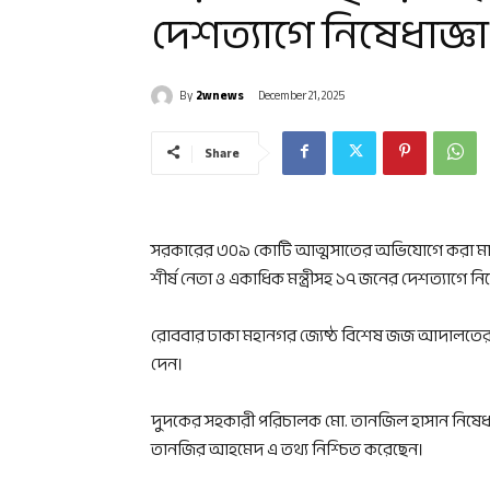
দেশত্যাগে নিষেধাজ্ঞা
By
2wnews
December 21, 2025
Share
সরকারের ৩০৯ কোটি আত্মসাতের অভিযোগে করা মামলায
শীর্ষ নেতা ও একাধিক মন্ত্রীসহ ১৭ জনের দেশত্যাগে ন
রোববার ঢাকা মহানগর জ্যেষ্ঠ বিশেষ জজ আদালতে
দেন।
দুদকের সহকারী পরিচালক মো. তানজিল হাসান নিষেধ
তানজির আহমেদ এ তথ্য নিশ্চিত করেছেন।