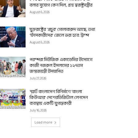
বলার সুযোগ কেন দিল, প্রশ্ন স্বরাষ্ট্রমন্ত্রীর
August 6, 2026
যুক্তরাষ্ট্রের ‘প্রচুর’ গোলাবারুদ আছে, তথ্য
‘ফাঁসকারীদের’ জেলে ভরা হবে: ট্রাম্প
August 6, 2026
পরম্পরা মিউজিক একাডেমির উদ্যোগে
কাজী নজরুল ইসলামের ১২৭তম
জন্মজয়ন্তী উদযাপিত
July 27, 2026
স্মার্ট বাংলাদেশ বিনির্মাণে ‘বাংলা
কিউআর’ দেশেরডিজিটাল লেনদেন
ব্যবস্থায় একটি যুগান্তকারী
July 16, 2026
Load more