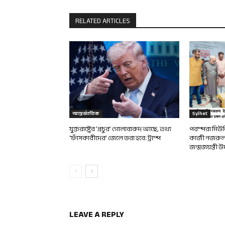
RELATED ARTICLES
আন্তর্জাতিক
Sylhet
যুক্তরাষ্ট্রের ‘প্রচুর’ গোলাবারুদ আছে, তথ্য
পরম্পরা মিউ
‘ফাঁসকারীদের’ জেলে ভরা হবে: ট্রাম্প
কাজী নজরুল
জন্মজয়ন্তী 
LEAVE A REPLY