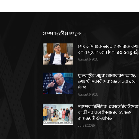
সম্পাদকীয় পছন্দ
শেখ হাসিনাকে ভারত গণমাধ্যমে কথা
বলার সুযোগ কেন দিল, প্রশ্ন স্বরাষ্ট্রমন্ত্র
August 6, 2026
যুক্তরাষ্ট্রের ‘প্রচুর’ গোলাবারুদ আছে,
তথ্য ‘ফাঁসকারীদের’ জেলে ভরা হবে:
ট্রাম্প
August 6, 2026
পরম্পরা মিউজিক একাডেমির উদ্যো
কাজী নজরুল ইসলামের ১২৭তম
জন্মজয়ন্তী উদযাপিত
July 27, 2026