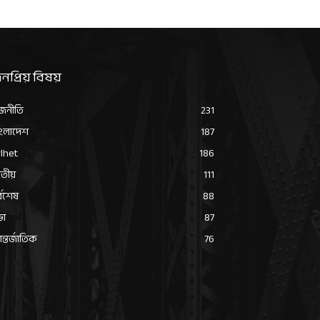
নপ্রিয় বিষয়
জনীতি
231
ংলাদেশ
187
lhet
186
তীয়
111
্বশেষ
88
ভা
87
্তর্জাতিক
76