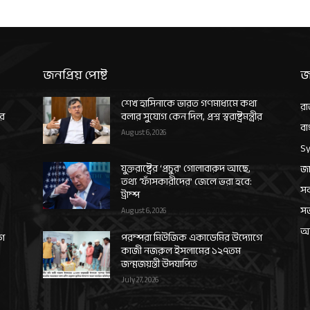
জনপ্রিয় পোষ্ট
জ
শেখ হাসিনাকে ভারত গণমাধ্যমে কথা
রা
ীর
বলার সুযোগ কেন দিল, প্রশ্ন স্বরাষ্ট্রমন্ত্রীর
বা
August 6, 2026
Sy
যুক্তরাষ্ট্রের ‘প্রচুর’ গোলাবারুদ আছে,
জা
তথ্য ‘ফাঁসকারীদের’ জেলে ভরা হবে:
সর
ট্রাম্প
স
August 6, 2026
আন
গে
পরম্পরা মিউজিক একাডেমির উদ্যোগে
কাজী নজরুল ইসলামের ১২৭তম
জন্মজয়ন্তী উদযাপিত
July 27, 2026