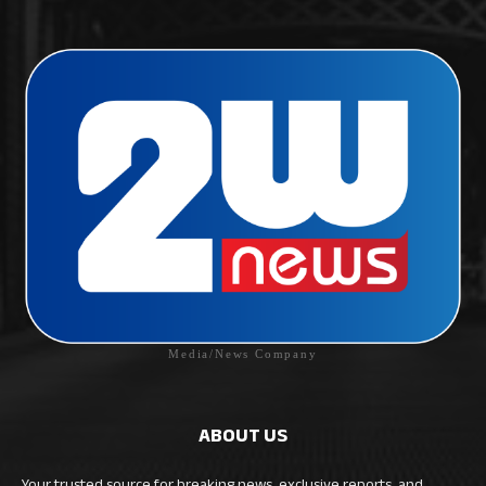
Media/News Company
ABOUT US
Your trusted source for breaking news, exclusive reports, and