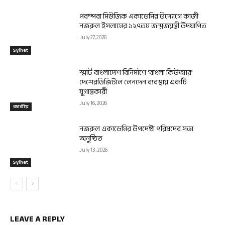
পরম্পরা মিউজিক একাডেমির উদ্যোগে কাজী
নজরুল ইসলামের ১২৭তম জন্মজয়ন্তী উদযাপিত
July 27, 2026
Sylhet
স্মার্ট বাংলাদেশ বিনির্মাণে ‘বাংলা কিউআর’
দেশেরডিজিটাল লেনদেন ব্যবস্থায় একটি
যুগান্তকারী
July 16, 2026
জাতীয়
নজরুল একাডেমির উপদেষ্টা পরিষদের সভা
অনুষ্ঠিত
July 13, 2026
Sylhet
LEAVE A REPLY