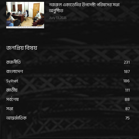
নজরুল একাডেমির উপদেষ্টা পরিষদের সভা
অনুষ্ঠিত
July 13, 2026
জনপ্রিয় বিষয়
রাজনীতি
231
বাংলাদেশ
187
Sylhet
186
জাতীয়
111
সর্বশেষ
88
সভা
87
আন্তর্জাতিক
75