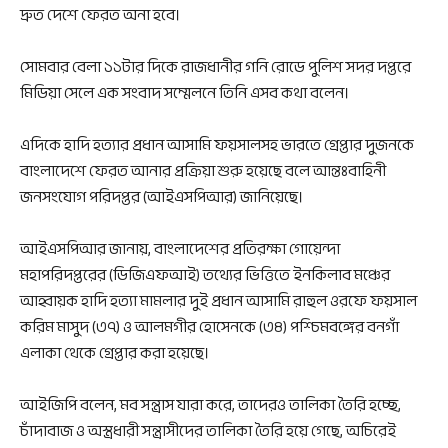
দ্রুত দেশে ফেরত অনা হবে।
সোমবার বেলা ১১টার দিকে রাজধানীর গনি রোডে পুলিশ সদর দপ্তরে
মিডিয়া সেলে এক সংবাদ সম্মেলনে তিনি এসব কথা বলেন।
এদিকে হাদি হত্যার প্রধান আসামি ফয়সালসহ ভারতে গ্রেপ্তার দুজনকে
বাংলাদেশে ফেরত আনার প্রক্রিয়া শুরু হয়েছে বলে আন্তঃবাহিনী
জনসংযোগ পরিদপ্তর (আইএসপিআর) জানিয়েছে।
আইএসপিআর জানায়, বাংলাদেশের প্রতিরক্ষা গোয়েন্দা
মহাপরিদপ্তরের (ডিজিএফআই) তথ্যের ভিত্তিতে ইনকিলাব মঞ্চের
আহ্বায়ক হাদি হত্যা মামলার দুই প্রধান আসামি রাহুল ওরফে ফয়সাল
করিম মাসুদ (৩৭) ও আলমগীর হোসেনকে (৩৪) পশ্চিমবঙ্গের বনগাঁ
এলাকা থেকে গ্রেপ্তার করা হয়েছে।
আইজিপি বলেন, মব সন্ত্রাস যারা করে, তাদেরও তালিকা তৈরি হচ্ছে,
চাঁদাবাজ ও অস্ত্রধারী সন্ত্রাসীদের তালিকা তৈরি হয়ে গেছে, অচিরেই