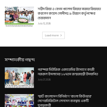
শহীদ জিয়া ও বেগম খালেদা জিয়ার মাজার জিয়ারত
করলেন কয়েস লোদীসহ ৯ উন্নয়ন কর্তৃপক্ষের
চেয়ারম্যান
July 12, 2026
Load more
সম্পাদকীয় পছন্দ
পরম্পরা মিউজিক একাডেমির উদ্যোগে কাজী
নজরুল ইসলামের ১২৭তম জন্মজয়ন্তী উদযাপিত
July 27, 2026
স্মার্ট বাংলাদেশ বিনির্মাণে ‘বাংলা কিউআর’
দেশেরডিজিটাল লেনদেন ব্যবস্থায় একটি
যুগান্তকারী