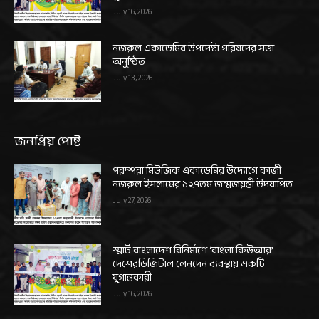
July 16, 2026
নজরুল একাডেমির উপদেষ্টা পরিষদের সভা
অনুষ্ঠিত
July 13, 2026
জনপ্রিয় পোষ্ট
পরম্পরা মিউজিক একাডেমির উদ্যোগে কাজী
নজরুল ইসলামের ১২৭তম জন্মজয়ন্তী উদযাপিত
July 27, 2026
স্মার্ট বাংলাদেশ বিনির্মাণে ‘বাংলা কিউআর’
দেশেরডিজিটাল লেনদেন ব্যবস্থায় একটি
যুগান্তকারী
July 16, 2026