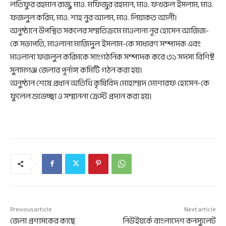
লতিফুর রহমান রাজু, মাও. মফিজুর রহমান, মাও. ফখরুল ইসলাম, মাও.
ফজলুল করিম, মাও. শাহ নুর আলম, মাও. লিয়াকত আলী।
অনুষ্ঠানে উপস্থিত সকলের সম্মতিক্রমে মাওলানা নূর হোসেন আজিজ-
কে সভাপতি, মাওলানা মাজিদুল ইসলাম-কে সাধারণ সম্পাদক এবং
মাওলানা ফজলুল করিমকে সাংগঠনিক সম্পাদক করে ৩১ সদস্য বিশিষ্ট
সুনামগঞ্জ জেলার পূর্নাঙ্গ কমিটি গঠন করা হয়।
অনুষ্ঠান শেষে প্রধান অতিথি কৃষিবিদ মোহাম্মদ মোশারফ হোসেন-কে
ফুলেল শুভেচ্ছা ও সম্মাননা ক্রেস্ট প্রদান করা হয়।
Previous article
Next article
জেলা প্রশাসকের কাছে
নিউইয়র্কে বাংলাদেশ কনস্যুলেট