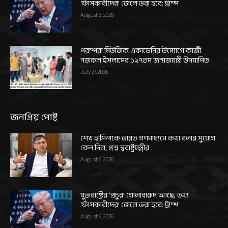
‘ফাঁসকারীদের’ জেলে ভরা হবে: ট্রাম্প
August 6, 2026
পরম্পরা মিউজিক একাডেমির উদ্যোগে কাজী
নজরুল ইসলামের ১২৭তম জন্মজয়ন্তী উদযাপিত
July 27, 2026
জনপ্রিয় পোষ্ট
শেখ হাসিনাকে ভারত গণমাধ্যমে কথা বলার সুযোগ
কেন দিল, প্রশ্ন স্বরাষ্ট্রমন্ত্রীর
August 6, 2026
যুক্তরাষ্ট্রের ‘প্রচুর’ গোলাবারুদ আছে, তথ্য
‘ফাঁসকারীদের’ জেলে ভরা হবে: ট্রাম্প
August 6, 2026