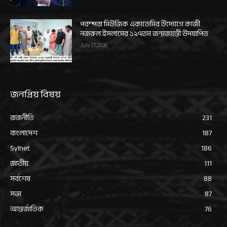
পরম্পরা মিউজিক একাডেমির উদ্যোগে কাজী
নজরুল ইসলামের ১২৭তম জন্মজয়ন্তী উদযাপিত
July 27, 2026
জনপ্রিয় বিষয়
রাজনীতি
231
বাংলাদেশ
187
Sylhet
186
জাতীয়
111
সর্বশেষ
88
সভা
87
আন্তর্জাতিক
76