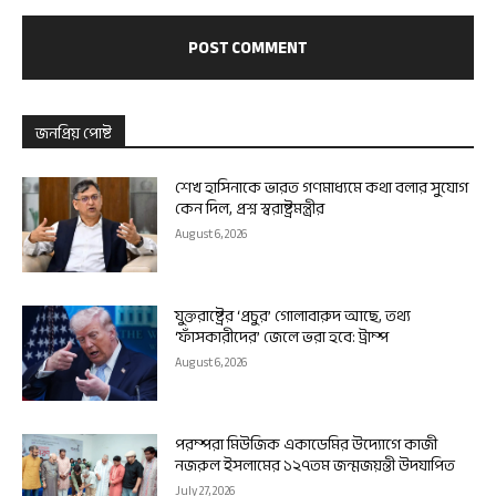
জনপ্রিয় পোষ্ট
শেখ হাসিনাকে ভারত গণমাধ্যমে কথা বলার সুযোগ
কেন দিল, প্রশ্ন স্বরাষ্ট্রমন্ত্রীর
August 6, 2026
যুক্তরাষ্ট্রের ‘প্রচুর’ গোলাবারুদ আছে, তথ্য
‘ফাঁসকারীদের’ জেলে ভরা হবে: ট্রাম্প
August 6, 2026
পরম্পরা মিউজিক একাডেমির উদ্যোগে কাজী
নজরুল ইসলামের ১২৭তম জন্মজয়ন্তী উদযাপিত
July 27, 2026