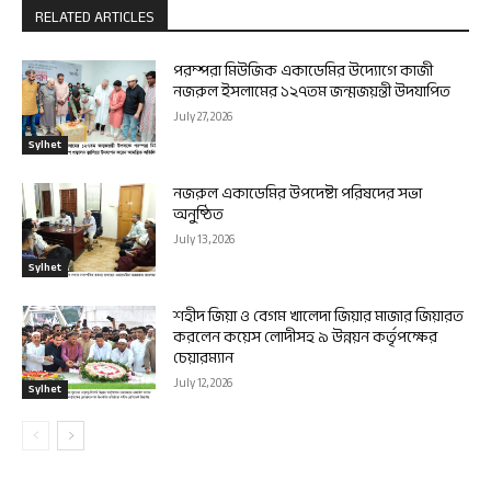
RELATED ARTICLES
পরম্পরা মিউজিক একাডেমির উদ্যোগে কাজী
নজরুল ইসলামের ১২৭তম জন্মজয়ন্তী উদযাপিত
July 27, 2026
Sylhet
নজরুল একাডেমির উপদেষ্টা পরিষদের সভা
অনুষ্ঠিত
July 13, 2026
Sylhet
শহীদ জিয়া ও বেগম খালেদা জিয়ার মাজার জিয়ারত
করলেন কয়েস লোদীসহ ৯ উন্নয়ন কর্তৃপক্ষের
চেয়ারম্যান
July 12, 2026
Sylhet