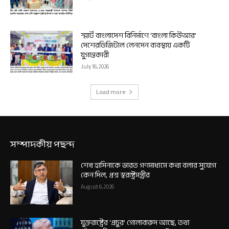
স্মার্ট বাংলাদেশ বিনির্মাণে ‘বাংলা কিউআর’
দেশেরডিজিটাল লেনদেন ব্যবস্থায় একটি
যুগান্তকারী
July 16, 2026
Load more
সম্পাদকীয় পছন্দ
শেখ হাসিনাকে ভারত গণমাধ্যমে কথা বলার সুযোগ
কেন দিল, প্রশ্ন স্বরাষ্ট্রমন্ত্রীর
August 6, 2026
যুক্তরাষ্ট্রের ‘প্রচুর’ গোলাবারুদ আছে, তথ্য