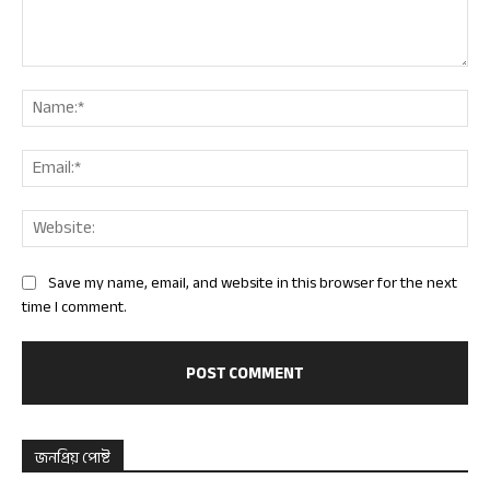
Comment:
Nam
Ema
Web
Save my name, email, and website in this browser for the next
time I comment.
জনপ্রিয় পোষ্ট