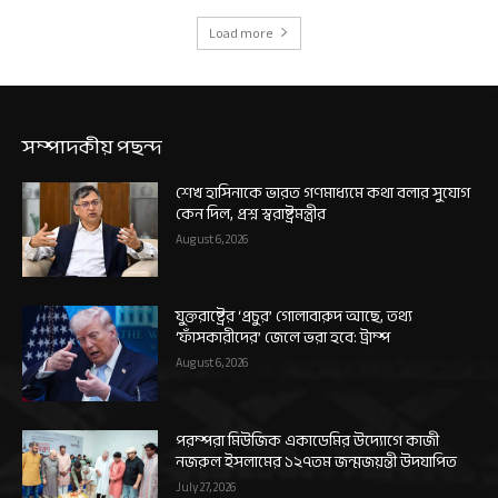
Load more
সম্পাদকীয় পছন্দ
শেখ হাসিনাকে ভারত গণমাধ্যমে কথা বলার সুযোগ
কেন দিল, প্রশ্ন স্বরাষ্ট্রমন্ত্রীর
August 6, 2026
যুক্তরাষ্ট্রের ‘প্রচুর’ গোলাবারুদ আছে, তথ্য
‘ফাঁসকারীদের’ জেলে ভরা হবে: ট্রাম্প
August 6, 2026
পরম্পরা মিউজিক একাডেমির উদ্যোগে কাজী
নজরুল ইসলামের ১২৭তম জন্মজয়ন্তী উদযাপিত
July 27, 2026