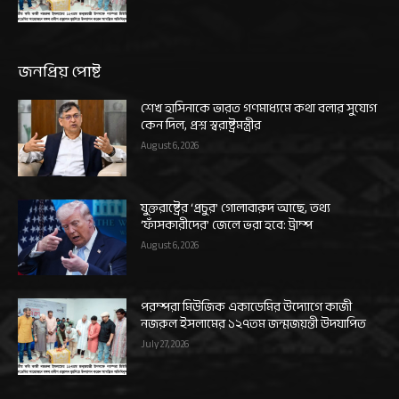
জনপ্রিয় পোষ্ট
শেখ হাসিনাকে ভারত গণমাধ্যমে কথা বলার সুযোগ
কেন দিল, প্রশ্ন স্বরাষ্ট্রমন্ত্রীর
August 6, 2026
যুক্তরাষ্ট্রের ‘প্রচুর’ গোলাবারুদ আছে, তথ্য
‘ফাঁসকারীদের’ জেলে ভরা হবে: ট্রাম্প
August 6, 2026
পরম্পরা মিউজিক একাডেমির উদ্যোগে কাজী
নজরুল ইসলামের ১২৭তম জন্মজয়ন্তী উদযাপিত
July 27, 2026