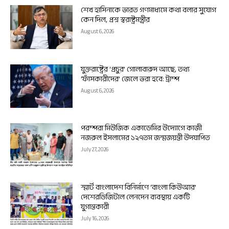
শেখ হাসিনাকে ভারত গণমাধ্যমে কথা বলার সুযোগ
কেন দিল, প্রশ্ন স্বরাষ্ট্রমন্ত্রীর
August 6, 2026
যুক্তরাষ্ট্রের ‘প্রচুর’ গোলাবারুদ আছে, তথ্য
‘ফাঁসকারীদের’ জেলে ভরা হবে: ট্রাম্প
August 6, 2026
পরম্পরা মিউজিক একাডেমির উদ্যোগে কাজী
নজরুল ইসলামের ১২৭তম জন্মজয়ন্তী উদযাপিত
July 27, 2026
স্মার্ট বাংলাদেশ বিনির্মাণে ‘বাংলা কিউআর’
দেশেরডিজিটাল লেনদেন ব্যবস্থায় একটি
যুগান্তকারী
July 16, 2026