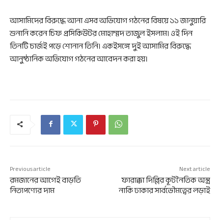
আসামিদের বিরুদ্ধে আনা এসব অভিযোগ গঠনের বিষয়ে ১১ জানুয়ারি
শুনানি করেন চিফ প্রসিকিউটর মোহাম্মদ তাজুল ইসলাম। ওই দিন
তিনটি চার্জই পড়ে শোনান তিনি। একইসঙ্গে দুই আসামির বিরুদ্ধে
আনুষ্ঠানিক অভিযোগ গঠনের আবেদন করা হয়।
Previous article
Next article
রমজানের আগেই বাড়তি
ফারাক্কা দিল্লির কূটনৈতিক অস্ত্র
নিত্যপণ্যের দাম
নাকি ঢাকার সার্বভৌমত্বের লড়াই