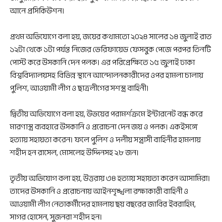
আনে প্রসিকিউশন।
প্রথম অভিযোগে বলা হয়, জয়ের কথামতো ২০২৪ সালের ১৪ জুলাই রাত
১২টা থেকে ১টা পর্যন্ত নিজের ভেরিফায়েড ফেসবুক পেজে পরপর তিনটি
পোস্ট করে উসকানি দেন পলক। এর পরিপ্রেক্ষিতে ১৫ জুলাই ঢাকা
বিশ্ববিদ্যালয়সহ বিভিন্ন স্থানে আন্দোলনকারীদের ওপর হামলা চালায়
পুলিশ, আওয়ামী লীগ ও ছাত্রলীগের সশস্ত্র বাহিনী।
দ্বিতীয় অভিযোগে বলা হয়, উভয়ের পরামর্শক্রমে ইন্টারনেট বন্ধ করে
মারণাস্ত্র ব্যবহারে উসকানি ও প্ররোচনা দেন জয় ও পলক। একইসঙ্গে
হত্যায় সহায়তা করেন। ফলে পুলিশ ও দলীয় সন্ত্রাসী বাহিনীর হামলায়
শহীদ হন রাসেল, মোসলেহ উদ্দিনসহ ২৮ জন।
তৃতীয় অভিযোগ বলা হয়, উত্তরায় ৩৪ হত্যায় সহায়তা করেন আসামিরা।
তাদের উসকানি ও প্ররোচনায় আইনশৃঙ্খলা রক্ষাকারী বাহিনী ও
আওয়ামী লীগ নেতাকর্মীদের হামলায় ছয় বছরের জাবির ইবরাহিম,
সাগর হোসেন, সুজনরা শহীদ হন।