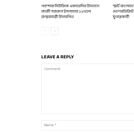
পরম্পরা মিউজিক একাডেমির উদ্যোগে
স্মার্ট বাংলা
কাজী নজরুল ইসলামের ১২৭তম
দেশেরডিজিটাল
জন্মজয়ন্তী উদযাপিত
যুগান্তকারী
LEAVE A REPLY
Comment: