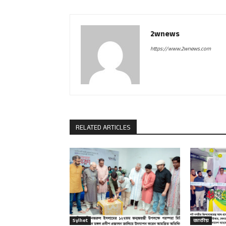
2wnews
https://www.2wnews.com
RELATED ARTICLES
Sylhet
জাতীয়