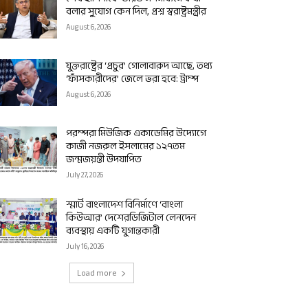
বলার সুযোগ কেন দিল, প্রশ্ন স্বরাষ্ট্রমন্ত্রীর
August 6, 2026
যুক্তরাষ্ট্রের ‘প্রচুর’ গোলাবারুদ আছে, তথ্য
‘ফাঁসকারীদের’ জেলে ভরা হবে: ট্রাম্প
August 6, 2026
পরম্পরা মিউজিক একাডেমির উদ্যোগে
কাজী নজরুল ইসলামের ১২৭তম
জন্মজয়ন্তী উদযাপিত
July 27, 2026
স্মার্ট বাংলাদেশ বিনির্মাণে ‘বাংলা
কিউআর’ দেশেরডিজিটাল লেনদেন
ব্যবস্থায় একটি যুগান্তকারী
July 16, 2026
Load more