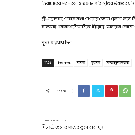
স্বৈরাচারের পতন হলেও এখনও পরিস্থিতির উন্নতি হয়নি
স্ত্রী-সন্তানসহ এভাবে বাধা পাওয়ায় ক্ষোভ প্রকাশ কর
বাচ্চাসহ এয়ারপোর্টে আটকে দিয়েছে। অবস্থার কোনো 
সূত্রঃ যায়যায় দিন
TAGS
2w news
মামলা
যুবদল
সাজ্জাদুল মিরাজ
Share
Previous article
সিলেটে ছেলের দায়ের কুপে বাবা খুন