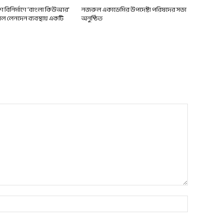
দেশ বিনির্মাণে ‘বাংলা কিউআর’
নজরুল একাডেমির উপদেষ্টা পরিষদের সভা
 লেনদেন ব্যবস্থায় একটি
অনুষ্ঠিত
Name:*