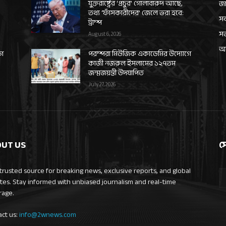
যুক্তরাষ্ট্রের ‘প্রচুর’ গোলাবারুদ আছে,
জা
তথ্য ‘ফাঁসকারীদের’ জেলে ভরা হবে:
সর
ট্রাম্প
স
August 6, 2026
আন
গে
পরম্পরা মিউজিক একাডেমির উদ্যোগে
কাজী নজরুল ইসলামের ১২৭তম
জন্মজয়ন্তী উদযাপিত
July 27, 2026
UT US
স
trusted source for breaking news, exclusive reports, and global
tes. Stay informed with unbiased journalism and real-time
rage.
act us:
info@2wnews.com