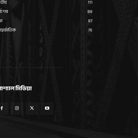
তীয়
111
্বশেষ
88
ভা
87
্তর্জাতিক
76
োশ্যাল মিডিয়া