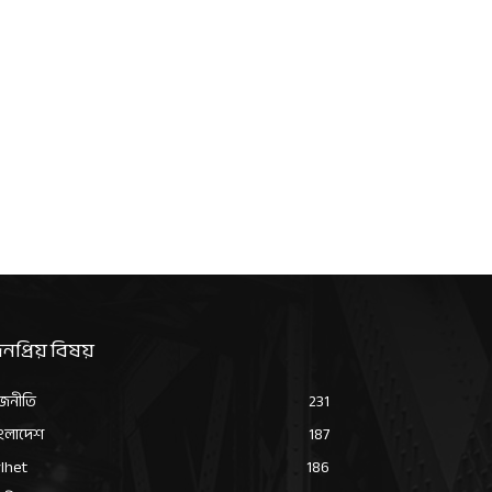
নপ্রিয় বিষয়
জনীতি
231
ংলাদেশ
187
lhet
186