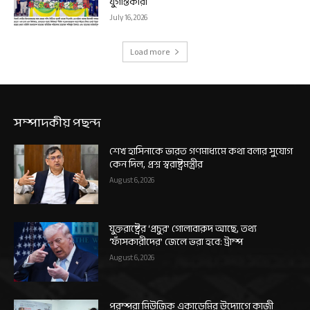
যুগান্তকারী
July 16, 2026
Load more
সম্পাদকীয় পছন্দ
শেখ হাসিনাকে ভারত গণমাধ্যমে কথা বলার সুযোগ
কেন দিল, প্রশ্ন স্বরাষ্ট্রমন্ত্রীর
August 6, 2026
যুক্তরাষ্ট্রের ‘প্রচুর’ গোলাবারুদ আছে, তথ্য
‘ফাঁসকারীদের’ জেলে ভরা হবে: ট্রাম্প
August 6, 2026
পরম্পরা মিউজিক একাডেমির উদ্যোগে কাজী