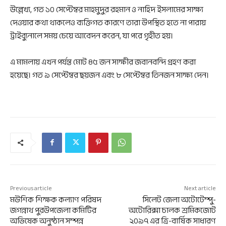
উল্লেখ্য, গত ১০ সেপ্টেম্বর মাহমুদুর রহমান ও নাহিদ ইসলামের সাক্ষ্য
দেওয়ার কথা থাকলেও ব্যক্তিগত কারণে তারা উপস্থিত হতে না পারায়
ট্রাইব্যুনালে সময় চেয়ে আবেদন করেন, যা পরে গৃহীত হয়।
এ মামলায় এখন পর্যন্ত মোট ৪৫ জন সাক্ষীর জবানবন্দি গ্রহণ করা
হয়েছে। গত ৯ সেপ্টেম্বর ছয়জন এবং ৮ সেপ্টেম্বর তিনজন সাক্ষ্য দেন।
Previous article
Next article
মউশিক শিক্ষক কল্যাণ পরিষদ
সিলেট জেলা অটোটেম্পু-
জগন্নাথ পুরউপজেলা কমিটির
অটোরিক্সা চালক শ্রমিকজোট
অভিষেক অনুষ্ঠান সম্পন্ন
২০৯৭ এর ত্রি-বার্ষিক সাধারণ