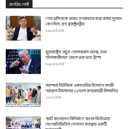
জনপ্রিয় পোষ্ট
শেখ হাসিনাকে ভারত গণমাধ্যমে কথা বলার সুযোগ
কেন দিল, প্রশ্ন স্বরাষ্ট্রমন্ত্রীর
August 6, 2026
যুক্তরাষ্ট্রের ‘প্রচুর’ গোলাবারুদ আছে, তথ্য
‘ফাঁসকারীদের’ জেলে ভরা হবে: ট্রাম্প
August 6, 2026
পরম্পরা মিউজিক একাডেমির উদ্যোগে কাজী
নজরুল ইসলামের ১২৭তম জন্মজয়ন্তী উদযাপিত
July 27, 2026
স্মার্ট বাংলাদেশ বিনির্মাণে ‘বাংলা কিউআর’
দেশেরডিজিটাল লেনদেন ব্যবস্থায় একটি