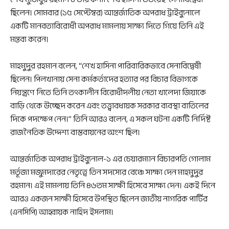
ছিলেন। সোমবার (১৫ সেপ্টেম্বর) আন্তর্জাতিক অপরাধ ট্রাইব্যুনালে
একটি মানবতাবিরোধী অপরাধ মামলায় সাক্ষ্য দিতে গিয়ে তিনি এই
মন্তব্য করেন।
মাহমুদুর রহমান বলেন, “শেখ হাসিনা পারিবারিকভাবে সেনাবিদ্বেষী
ছিলেন। পিলখানায় সেনা কর্মকর্তাদের হত্যার পর বিচার বিভাগকে
নিয়ন্ত্রণে নিতে তিনি তৎকালীন বিরোধীদলীয় নেতা খালেদা জিয়াকে
বাড়ি থেকে উচ্ছেদ করেন এবং তত্ত্বাবধায়ক সরকার ব্যবস্থা বাতিলের
দিকে পদক্ষেপ নেন।” তিনি আরও বলেন, এ সকল ঘটনা একটি নির্দিষ্ট
রাজনৈতিক উদ্দেশ্য বাস্তবায়নের অংশ ছিল।
আন্তর্জাতিক অপরাধ ট্রাইব্যুনাল-১ এর চেয়ারম্যান বিচারপতি গোলাম
মর্তূজা মজুমদারের নেতৃত্বে তিন সদস্যের বেঞ্চে সাক্ষ্য দেন মাহমুদুর
রহমান। এই মামলায় তিনি ৪৬তম সাক্ষী হিসেবে সাক্ষ্য দেন। একই দিনে
আরও একজন সাক্ষী হিসেবে উপস্থিত ছিলেন জাতীয় নাগরিক পার্টির
(এনসিপি) আহ্বায়ক নাহিদ ইসলাম।