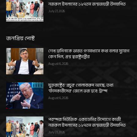
নজরুল ইসলামের ১২৭তম জন্মজয়ন্তী উদযাপিত
July 27, 2026
জনপ্রিয় পোষ্ট
শেখ হাসিনাকে ভারত গণমাধ্যমে কথা বলার সুযোগ
কেন দিল, প্রশ্ন স্বরাষ্ট্রমন্ত্রীর
August 6, 2026
যুক্তরাষ্ট্রের ‘প্রচুর’ গোলাবারুদ আছে, তথ্য
‘ফাঁসকারীদের’ জেলে ভরা হবে: ট্রাম্প
August 6, 2026
পরম্পরা মিউজিক একাডেমির উদ্যোগে কাজী
নজরুল ইসলামের ১২৭তম জন্মজয়ন্তী উদযাপিত
July 27, 2026