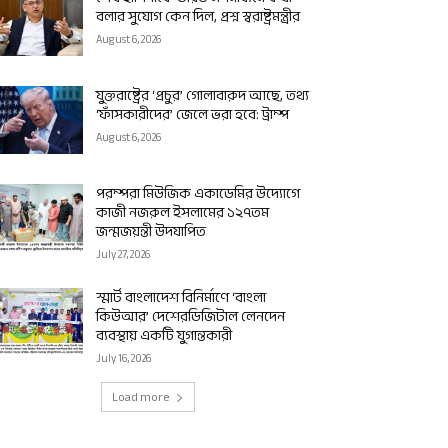
বলার সুযোগ কেন দিল, প্রশ্ন স্বরাষ্ট্রমন্ত্রীর
August 6, 2026
যুক্তরাষ্ট্রের ‘প্রচুর’ গোলাবারুদ আছে, তথ্য
‘ফাঁসকারীদের’ জেলে ভরা হবে: ট্রাম্প
August 6, 2026
পরম্পরা মিউজিক একাডেমির উদ্যোগে
কাজী নজরুল ইসলামের ১২৭তম
জন্মজয়ন্তী উদযাপিত
July 27, 2026
স্মার্ট বাংলাদেশ বিনির্মাণে ‘বাংলা
কিউআর’ দেশেরডিজিটাল লেনদেন
ব্যবস্থায় একটি যুগান্তকারী
July 16, 2026
Load more