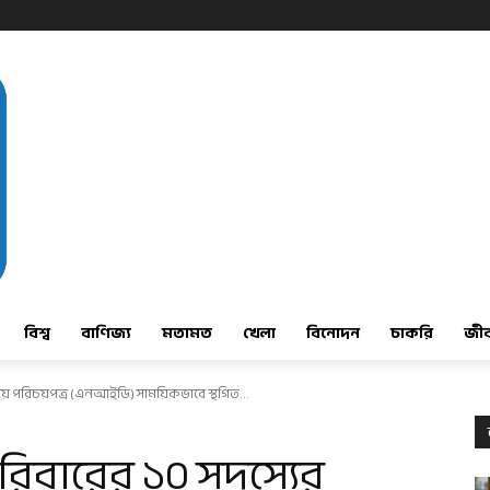
বিশ্ব
বাণিজ্য
মতামত
খেলা
বিনোদন
চাকরি
জী
তীয় পরিচয়পত্র (এনআইডি) সাময়িকভাবে স্থগিত...
রিবারের ১০ সদস্যের