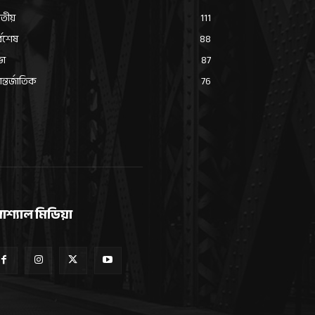
তীয়
111
্বশেষ
88
ভা
87
্তর্জাতিক
76
োশ্যাল মিডিয়া