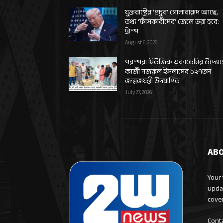
যুক্তরাষ্ট্রের ‘প্রচুর’ গোলাবারুদ আছে,
তথ্য ‘ফাঁসকারীদের’ জেলে ভরা হবে:
ট্রাম্প
August 6, 2026
পরম্পরা মিউজিক একাডেমির উদ্যো
কাজী নজরুল ইসলামের ১২৭তম
জন্মজয়ন্তী উদযাপিত
July 27, 2026
ABO
Your 
upda
cove
Cont