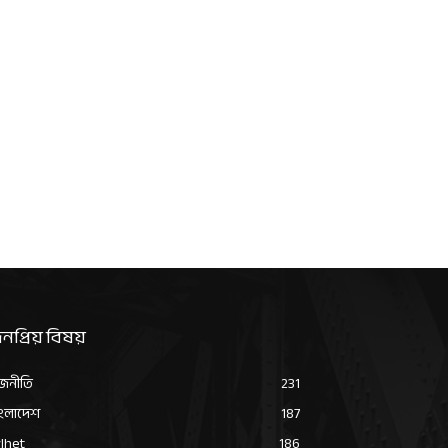
নপ্রিয় বিষয়
জনীতি
231
ংলাদেশ
187
lhet
186