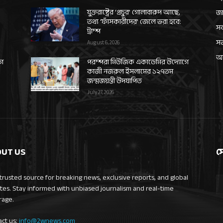
যুক্তরাষ্ট্রের ‘প্রচুর’ গোলাবারুদ আছে,
জা
তথ্য ‘ফাঁসকারীদের’ জেলে ভরা হবে:
সর
ট্রাম্প
স
August 6, 2026
আন
গে
পরম্পরা মিউজিক একাডেমির উদ্যোগে
কাজী নজরুল ইসলামের ১২৭তম
জন্মজয়ন্তী উদযাপিত
July 27, 2026
UT US
স
trusted source for breaking news, exclusive reports, and global
tes. Stay informed with unbiased journalism and real-time
rage.
act us:
info@2wnews.com