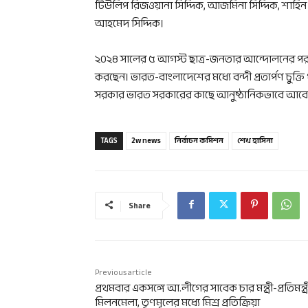
টিউলিপ রিজওয়ানা সিদ্দিক, আজমিনা সিদ্দিক, শাহিন স
আহমেদ সিদ্দিক।
২০২৪ সালের ৫ আগস্ট ছাত্র-জনতার আন্দোলনের পর শ
করছেন। ভারত-বাংলাদেশের মধ্যে বন্দী প্রত্যর্পণ চুক
সরকার ভারত সরকারের কাছে আনুষ্ঠানিকভাবে আব
TAGS
2w news
নির্বাচন কমিশন
শেখ হাসিনা
Share
Previous article
প্রথমবার একসঙ্গে আ.লীগের সাবেক চার মন্ত্রী-প্রতিমন্ত্
মিলনমেলা, তৃণমূলের মধ্যে মিশ্র প্রতিক্রিয়া