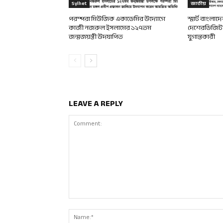
Sylhet
জাতীয়
পরম্পরা মিউজিক একাডেমির উদ্যোগে
স্মার্ট বাংলা
কাজী নজরুল ইসলামের ১২৭তম
দেশেরডিজিটাল
জন্মজয়ন্তী উদযাপিত
যুগান্তকারী
LEAVE A REPLY
Comment: