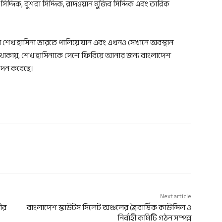
িদ্দিক, বুশরা সিদ্দিক, রাদওয়ান মুজিব সিদ্দিক এবং তারিক
েখ হাসিনা ভারতে পালিয়ে যান এবং এখনও সেখানে অবস্থান
্তি থাকায়, শেখ হাসিনাকে দেশে ফিরিয়ে আনার জন্য বাংলাদেশ
েদন করেছে।
Next article
রীর
বাংলাদেশ স্কাউটস সিলেট অঞ্চলের ত্রৈবার্ষিক কাউন্সিল ও
নির্বাহী কমিটি গঠন সম্পন্ন