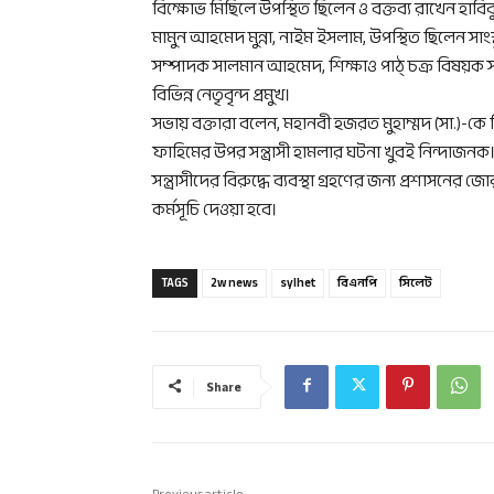
বিক্ষোভ মিছিলে উপস্থিত ছিলেন ও বক্তব্য রাখেন হাবি
মামুন আহমেদ মুন্না, নাইম ইসলাম, উপস্থিত ছিলেন স
সম্পাদক সালমান আহমেদ, শিক্ষাও পাঠ্ চক্র বিষয়ক
বিভিন্ন নেতৃবৃন্দ প্রমুখ।
সভায় বক্তারা বলেন, মহানবী হজরত মুহাম্মদ (সা.)-কে 
ফাহিমের উপর সন্ত্রাসী হামলার ঘটনা খুবই নিন্দাজনক। 
সন্ত্রাসীদের বিরুদ্ধে ব্যবস্থা গ্রহণের জন্য প্রশাসনে
কর্মসূচি দেওয়া হবে।
TAGS
2w news
sylhet
বিএনপি
সিলেট
Share
Previous article