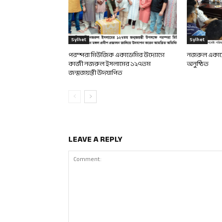
Sylhet
Sylhet
পরম্পরা মিউজিক একাডেমির উদ্যোগে
নজরুল একাডে
কাজী নজরুল ইসলামের ১২৭তম
অনুষ্ঠিত
জন্মজয়ন্তী উদযাপিত
LEAVE A REPLY