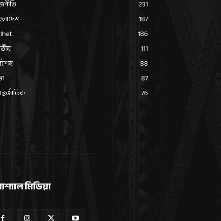
জনীতি
231
ংলাদেশ
187
lhet
186
তীয়
111
্বশেষ
88
ভা
87
্তর্জাতিক
76
োশ্যাল মিডিয়া