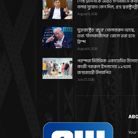
শেখ হাসিনাকে ভারত গণমাধ্যমে কথা
বলার সুযোগ কেন দিল, প্রশ্ন স্বরাষ্ট্রমন্ত্র
August 6, 2026
যুক্তরাষ্ট্রের ‘প্রচুর’ গোলাবারুদ আছে,
তথ্য ‘ফাঁসকারীদের’ জেলে ভরা হবে:
ট্রাম্প
August 6, 2026
পরম্পরা মিউজিক একাডেমির উদ্যো
কাজী নজরুল ইসলামের ১২৭তম
জন্মজয়ন্তী উদযাপিত
July 27, 2026
ABO
Your 