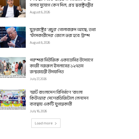
বলার সুযোগ কেন দিল, প্রশ্ন স্বরাষ্ট্রমন্ত্রীর
August 6, 2026
যুক্তরাষ্ট্রের ‘প্রচুর’ গোলাবারুদ আছে, তথ্য
‘ফাঁসকারীদের’ জেলে ভরা হবে: ট্রাম্প
August 6, 2026
পরম্পরা মিউজিক একাডেমির উদ্যোগে
কাজী নজরুল ইসলামের ১২৭তম
জন্মজয়ন্তী উদযাপিত
July 27, 2026
স্মার্ট বাংলাদেশ বিনির্মাণে ‘বাংলা
কিউআর’ দেশেরডিজিটাল লেনদেন
ব্যবস্থায় একটি যুগান্তকারী
July 16, 2026
Load more