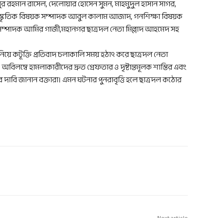
বুর রহমান রাসেল, দেলোয়ার হোসেন সুমন, মাহমুদুল হাসান সাগর,
াংস্কৃতিক বিষয়ক সম্পাদক আবুল কালাম আজাদ, গনশিক্ষা বিষয়ক
 সম্পাদক আমির গাজী,মহানগর ছাত্রদল নেতা মিল্লাদ আহমেদ সহ
নিয়ে কটূক্তি প্রতিবাদ চলাকালি সময় হঠাৎ করে ছাত্রদল নেতা
অবিলম্বে হামলাকারীদের দ্রুত গ্রেফতার ও দৃষ্টান্তমূলক শাস্তির এবং
র জোর দাবি জানান বক্তারা। এমন ঘটনার পুনরাবৃত্তি হলে ছাত্রদল কঠোর
Next article