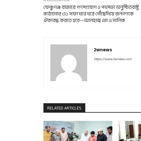
ফেঞ্চুগঞ্জ বাজারে গণসংযোগ ও পথসভা অনুষ্ঠিতরাষ্ট্র
কাঠামোর ৩১ দফা ঘরে ঘরে পৌঁছেদিয়ে জনগণকে
ঐক্যবদ্ধ করতে হবে—আলহাজ্ব এম এ মালিক
2wnews
https://www.2wnews.com
RELATED ARTICLES