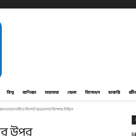
বিশ্ব
বাণিজ্য
মতামত
খেলা
বিনোদন
চাকরি
জী
েফতারের দাবীতে সিলেটে ছাত্রদলের বিক্ষোভ মিছিল
মের উপর