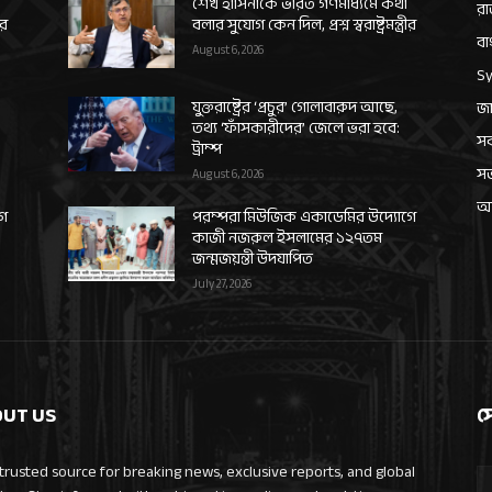
শেখ হাসিনাকে ভারত গণমাধ্যমে কথা
রা
ীর
বলার সুযোগ কেন দিল, প্রশ্ন স্বরাষ্ট্রমন্ত্রীর
বা
August 6, 2026
Sy
যুক্তরাষ্ট্রের ‘প্রচুর’ গোলাবারুদ আছে,
জা
তথ্য ‘ফাঁসকারীদের’ জেলে ভরা হবে:
সর
ট্রাম্প
স
August 6, 2026
আন
গে
পরম্পরা মিউজিক একাডেমির উদ্যোগে
কাজী নজরুল ইসলামের ১২৭তম
জন্মজয়ন্তী উদযাপিত
July 27, 2026
UT US
স
trusted source for breaking news, exclusive reports, and global