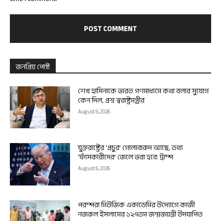
জনপ্রিয় পোষ্ট
শেখ হাসিনাকে ভারত গণমাধ্যমে কথা বলার সুযোগ
কেন দিল, প্রশ্ন স্বরাষ্ট্রমন্ত্রীর
August 6, 2026
যুক্তরাষ্ট্রের ‘প্রচুর’ গোলাবারুদ আছে, তথ্য
‘ফাঁসকারীদের’ জেলে ভরা হবে: ট্রাম্প
August 6, 2026
পরম্পরা মিউজিক একাডেমির উদ্যোগে কাজী
নজরুল ইসলামের ১২৭তম জন্মজয়ন্তী উদযাপিত