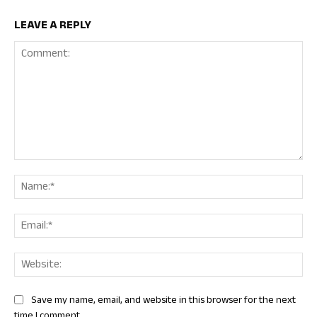
LEAVE A REPLY
Comment:
Nam
Ema
Web
Save my name, email, and website in this browser for the next
time I comment.