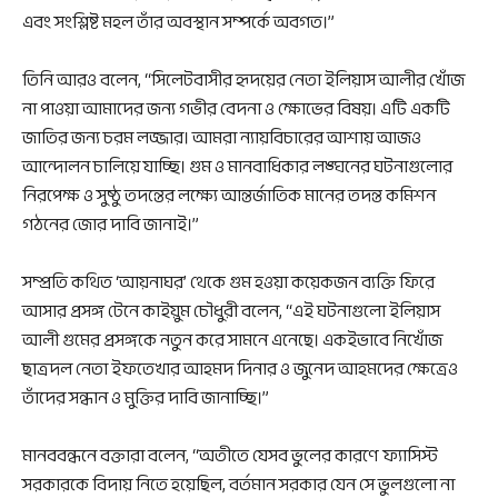
এবং সংশ্লিষ্ট মহল তাঁর অবস্থান সম্পর্কে অবগত।”
তিনি আরও বলেন, “সিলেটবাসীর হৃদয়ের নেতা ইলিয়াস আলীর খোঁজ
না পাওয়া আমাদের জন্য গভীর বেদনা ও ক্ষোভের বিষয়। এটি একটি
জাতির জন্য চরম লজ্জার। আমরা ন্যায়বিচারের আশায় আজও
আন্দোলন চালিয়ে যাচ্ছি। গুম ও মানবাধিকার লঙ্ঘনের ঘটনাগুলোর
নিরপেক্ষ ও সুষ্ঠু তদন্তের লক্ষ্যে আন্তর্জাতিক মানের তদন্ত কমিশন
গঠনের জোর দাবি জানাই।”
সম্প্রতি কথিত ‘আয়নাঘর’ থেকে গুম হওয়া কয়েকজন ব্যক্তি ফিরে
আসার প্রসঙ্গ টেনে কাইয়ুম চৌধুরী বলেন, “এই ঘটনাগুলো ইলিয়াস
আলী গুমের প্রসঙ্গকে নতুন করে সামনে এনেছে। একইভাবে নিখোঁজ
ছাত্রদল নেতা ইফতেখার আহমদ দিনার ও জুনেদ আহমদের ক্ষেত্রেও
তাঁদের সন্ধান ও মুক্তির দাবি জানাচ্ছি।”
মানববন্ধনে বক্তারা বলেন, “অতীতে যেসব ভুলের কারণে ফ্যাসিস্ট
সরকারকে বিদায় নিতে হয়েছিল, বর্তমান সরকার যেন সে ভুলগুলো না