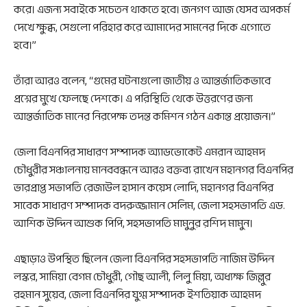
করে। এজন্য সবাইকে সচেতন থাকতে হবে। জনগণ আজ যেসব অপকর্ম
দেখে ক্ষুব্ধ, সেগুলো পরিহার করে আমাদের সামনের দিকে এগোতে
হবে।”
তাঁরা আরও বলেন, “গুমের ঘটনাগুলো জাতীয় ও আন্তর্জাতিকভাবে
প্রশ্নের মুখে ফেলছে দেশকে। এ পরিস্থিতি থেকে উত্তরণের জন্য
আন্তর্জাতিক মানের নিরপেক্ষ তদন্ত কমিশন গঠন একান্ত প্রয়োজন।”
জেলা বিএনপির সাধারণ সম্পাদক অ্যাডভোকেট এমরান আহমদ
চৌধুরীর সঞ্চালনায় মানববন্ধনে আরও বক্তব্য রাখেন মহানগর বিএনপির
ভারপ্রাপ্ত সভাপতি রেজাউল হাসান কয়েস লোদি, মহানগর বিএনপির
সাবেক সাধারণ সম্পাদক বদরুজ্জামান সেলিম, জেলা সহসভাপতি এড.
আশিক উদ্দিন আশুক পিপি, সহসভাপতি মামুনুর রশিদ মামুন।
এছাড়াও উপস্থিত ছিলেন জেলা বিএনপির সহসভাপতি নাজিম উদ্দিন
লস্কর, সামিয়া বেগম চৌধুরী, গৌছ আলী, লিলু মিয়া, অধ্যক্ষ জিল্লুর
রহমান সুয়েব, জেলা বিএনপির যুগ্ম সম্পাদক ইশতিয়াক আহমদ