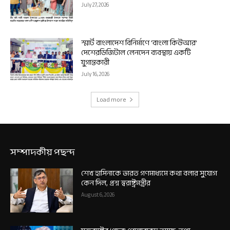
July 27, 2026
স্মার্ট বাংলাদেশ বিনির্মাণে ‘বাংলা কিউআর’
দেশেরডিজিটাল লেনদেন ব্যবস্থায় একটি
যুগান্তকারী
July 16, 2026
Load more
সম্পাদকীয় পছন্দ
শেখ হাসিনাকে ভারত গণমাধ্যমে কথা বলার সুযোগ
কেন দিল, প্রশ্ন স্বরাষ্ট্রমন্ত্রীর
August 6, 2026