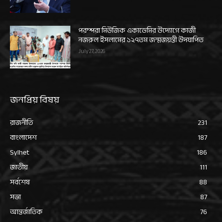
পরম্পরা মিউজিক একাডেমির উদ্যোগে কাজী
নজরুল ইসলামের ১২৭তম জন্মজয়ন্তী উদযাপিত
July 27, 2026
জনপ্রিয় বিষয়
রাজনীতি
231
বাংলাদেশ
187
Sylhet
186
জাতীয়
111
সর্বশেষ
88
সভা
87
আন্তর্জাতিক
76