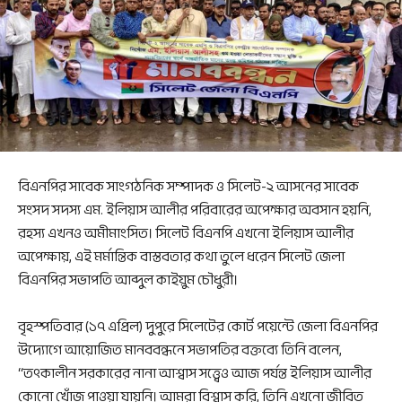
বিএনপির সাবেক সাংগঠনিক সম্পাদক ও সিলেট-২ আসনের সাবেক
সংসদ সদস্য এম. ইলিয়াস আলীর পরিবারের অপেক্ষার অবসান হয়নি,
রহস্য এখনও অমীমাংসিত। সিলেট বিএনপি এখনো ইলিয়াস আলীর
অপেক্ষায়, এই মর্মান্তিক বাস্তবতার কথা তুলে ধরেন সিলেট জেলা
বিএনপির সভাপতি আব্দুল কাইয়ুম চৌধুরী।
বৃহস্পতিবার (১৭ এপ্রিল) দুপুরে সিলেটের কোর্ট পয়েন্টে জেলা বিএনপির
উদ্যোগে আয়োজিত মানববন্ধনে সভাপতির বক্তব্যে তিনি বলেন,
“তৎকালীন সরকারের নানা আশ্বাস সত্ত্বেও আজ পর্যন্ত ইলিয়াস আলীর
কোনো খোঁজ পাওয়া যায়নি। আমরা বিশ্বাস করি, তিনি এখনো জীবিত