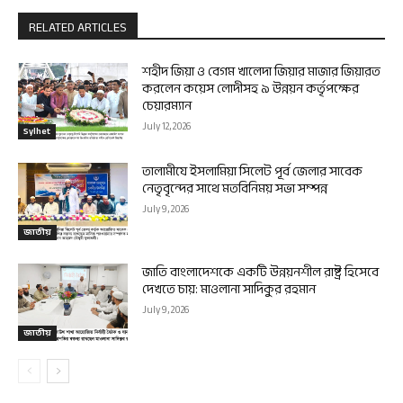
RELATED ARTICLES
শহীদ জিয়া ও বেগম খালেদা জিয়ার মাজার জিয়ারত
করলেন কয়েস লোদীসহ ৯ উন্নয়ন কর্তৃপক্ষের
চেয়ারম্যান
July 12, 2026
Sylhet
তালামীযে ইসলামিয়া সিলেট পূর্ব জেলার সাবেক
নেতৃবৃন্দের সাথে মতবিনিময় সভা সম্পন্ন
July 9, 2026
জাতীয়
জাতি বাংলাদেশকে একটি উন্নয়নশীল রাষ্ট্র হিসেবে
দেখতে চায়: মাওলানা সাদিকুর রহমান
July 9, 2026
জাতীয়