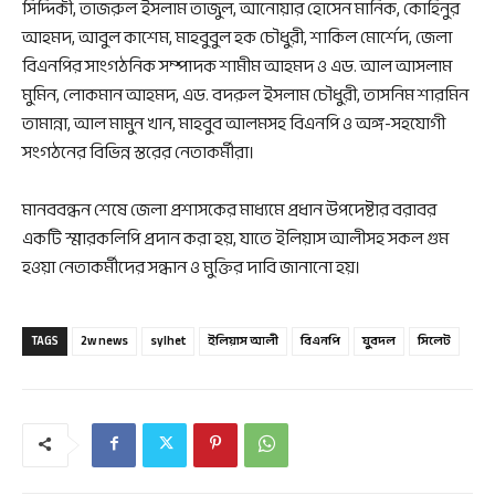
সিদ্দিকী, তাজরুল ইসলাম তাজুল, আনোয়ার হোসেন মানিক, কোহিনুর
আহমদ, আবুল কাশেম, মাহবুবুল হক চৌধুরী, শাকিল মোর্শেদ, জেলা
বিএনপির সাংগঠনিক সম্পাদক শামীম আহমদ ও এড. আল আসলাম
মুমিন, লোকমান আহমদ, এড. বদরুল ইসলাম চৌধুরী, তাসনিম শারমিন
তামান্না, আল মামুন খান, মাহবুব আলমসহ বিএনপি ও অঙ্গ-সহযোগী
সংগঠনের বিভিন্ন স্তরের নেতাকর্মীরা।
মানববন্ধন শেষে জেলা প্রশাসকের মাধ্যমে প্রধান উপদেষ্টার বরাবর
একটি স্মারকলিপি প্রদান করা হয়, যাতে ইলিয়াস আলীসহ সকল গুম
হওয়া নেতাকর্মীদের সন্ধান ও মুক্তির দাবি জানানো হয়।
TAGS
2w news
sylhet
ইলিয়াস আলী
বিএনপি
যুবদল
সিলেট