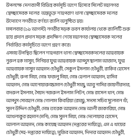
উপলক্ষে দেশব্যাপী বিভিন্ন কর্মসূচি অংশ হিসেবে সিলেট মহানগর
স্বেচ্ছাসেবক দলের অন্তভূক্ত শাহপরাণ থানা স্বেচ্ছাসেবক দলের
উদ্যোগে নগরীতে বর্ণাঢ্য র‌্যালি অনুষ্ঠিত হয়।
মঙ্গলবার (১৯ আগস্ট) নগরীর সড়ক ভবন কার্যালয় থেকে র‌্যালিটি শুরু
হয়ে প্রদান প্রদান সড়ক প্রদক্ষিণ শেষে মহানগর স্বেচ্ছাসেবক দলের
নির্বারিত কর্মসূচিতে অংশ গ্রহণ করে।
এসময় উপস্থিত ছিলেন শাহপরান থানা স্বেচ্ছাসেবকদলের আহবায়ক
নুরুল হক মাসুম, সিনিয়র যুগ্ম আহবায়ক আব্দুস ছালাম আজাদ, যুগ্ম
আহবায়ক মাসুম আহমদ চৌধুরী, সেকুল ইসলাম চৌধুরী, রাকিব হোসেন
চৌধুরী, রুপা মিয়া, মোঃ ফজলু মিয়া, মোঃ হেলাল আহমদ, হাসিব
আহমদ, মোঃ আনোয়ারুজ্জামান চৌধুরী সাজু, আবু নাসির জায়গীরদার,
বদরুল ইসলাম, সৈয়দ নজরুল ইসলাম লিটন, মোঃ রাসেল খান, মোঃ
আব্দুস সোবহান মোঃ গোলাম কিবরিয়া (রাজু), সদস্য সচিব সুলেমান খাঁ,
সুমন উদ্দিন চৌধুরী, মোঃ তারেক আহমদ মোঃ আলী জাকারিয়া, মোঃ
আখলাকুর রহমান (মনি), মোঃ সুমন মিয়া, মোঃ দেলোয়ার হোসেন,
আলাল আহমদ, মোঃ কায়েছ আহমদ (দপ্তরের দায়িত্বে), এম এ খায়ের
চৌধুরী (সহ-দপ্তরের দায়িত্বে), মুজিব আহমদ, দিদার আহমদ চৌধুরী,