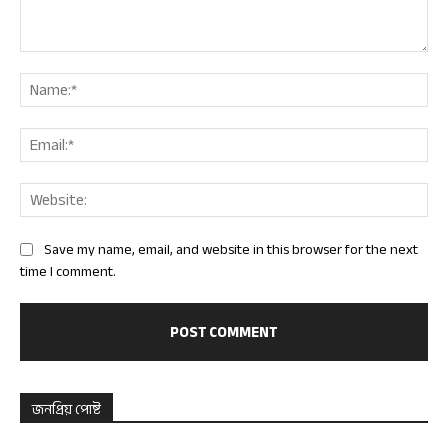
Comment:
Nam
Ema
Web
Save my name, email, and website in this browser for the next
time I comment.
জনপ্রিয় পোষ্ট