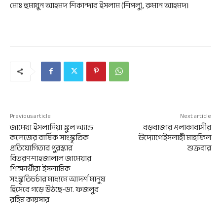
মোঃ হুমায়ুন আহমদ শিকান্দার ইসলাম (শিপলু), রুমান আহমদ।
Previous article
Next article
জামেয়া ইসলামিয়া স্কুল অ্যান্ড
বড়বাজার এলাকাবাসীর
কলেজের বার্ষিক সাংস্কৃতিক
উদ্যোগেইসলাহী মাহফিল
প্রতিযোগিতার পুরস্কার
শুক্রবার
বিতরণশাহজালাল জামেয়ার
শিক্ষার্থীরা ইসলামিক
সংস্কৃতিচর্চার মাধ্যমে আদর্শ মানুষ
হিসেবে গড়ে উঠছে-ডা. ফজলুর
রহিম কায়সার