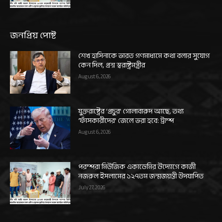
জনপ্রিয় পোষ্ট
শেখ হাসিনাকে ভারত গণমাধ্যমে কথা বলার সুযোগ
কেন দিল, প্রশ্ন স্বরাষ্ট্রমন্ত্রীর
August 6, 2026
যুক্তরাষ্ট্রের ‘প্রচুর’ গোলাবারুদ আছে, তথ্য
‘ফাঁসকারীদের’ জেলে ভরা হবে: ট্রাম্প
August 6, 2026
পরম্পরা মিউজিক একাডেমির উদ্যোগে কাজী
নজরুল ইসলামের ১২৭তম জন্মজয়ন্তী উদযাপিত
July 27, 2026