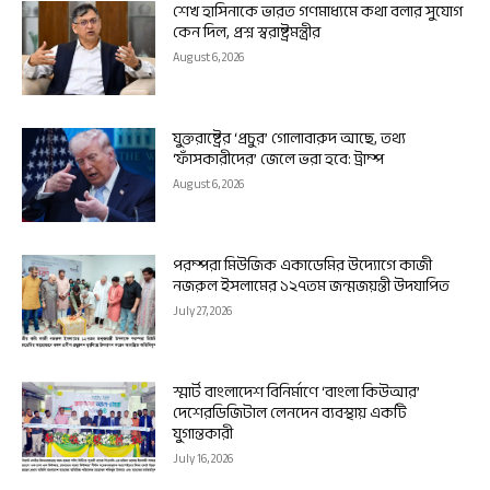
শেখ হাসিনাকে ভারত গণমাধ্যমে কথা বলার সুযোগ
কেন দিল, প্রশ্ন স্বরাষ্ট্রমন্ত্রীর
August 6, 2026
যুক্তরাষ্ট্রের ‘প্রচুর’ গোলাবারুদ আছে, তথ্য
‘ফাঁসকারীদের’ জেলে ভরা হবে: ট্রাম্প
August 6, 2026
পরম্পরা মিউজিক একাডেমির উদ্যোগে কাজী
নজরুল ইসলামের ১২৭তম জন্মজয়ন্তী উদযাপিত
July 27, 2026
স্মার্ট বাংলাদেশ বিনির্মাণে ‘বাংলা কিউআর’
দেশেরডিজিটাল লেনদেন ব্যবস্থায় একটি
যুগান্তকারী
July 16, 2026