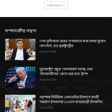
Load more
সম্পাদকীয় পছন্দ
শেখ হাসিনাকে ভারত গণমাধ্যমে কথা বলার সুযোগ
কেন দিল, প্রশ্ন স্বরাষ্ট্রমন্ত্রীর
August 6, 2026
যুক্তরাষ্ট্রের ‘প্রচুর’ গোলাবারুদ আছে, তথ্য
‘ফাঁসকারীদের’ জেলে ভরা হবে: ট্রাম্প
August 6, 2026
পরম্পরা মিউজিক একাডেমির উদ্যোগে কাজী
নজরুল ইসলামের ১২৭তম জন্মজয়ন্তী উদযাপিত
July 27, 2026