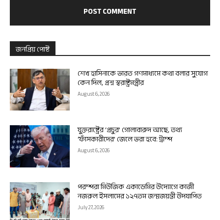
জনপ্রিয় পোষ্ট
শেখ হাসিনাকে ভারত গণমাধ্যমে কথা বলার সুযোগ
কেন দিল, প্রশ্ন স্বরাষ্ট্রমন্ত্রীর
August 6, 2026
যুক্তরাষ্ট্রের ‘প্রচুর’ গোলাবারুদ আছে, তথ্য
‘ফাঁসকারীদের’ জেলে ভরা হবে: ট্রাম্প
August 6, 2026
পরম্পরা মিউজিক একাডেমির উদ্যোগে কাজী
নজরুল ইসলামের ১২৭তম জন্মজয়ন্তী উদযাপিত
July 27, 2026