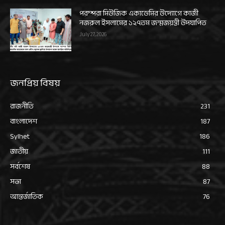
পরম্পরা মিউজিক একাডেমির উদ্যোগে কাজী
নজরুল ইসলামের ১২৭তম জন্মজয়ন্তী উদযাপিত
July 27, 2026
জনপ্রিয় বিষয়
রাজনীতি
231
বাংলাদেশ
187
Sylhet
186
জাতীয়
111
সর্বশেষ
88
সভা
87
আন্তর্জাতিক
76