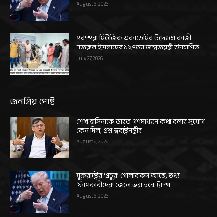
August 6, 2026
পরম্পরা মিউজিক একাডেমির উদ্যোগে কাজী
নজরুল ইসলামের ১২৭তম জন্মজয়ন্তী উদযাপিত
July 27, 2026
জনপ্রিয় পোষ্ট
শেখ হাসিনাকে ভারত গণমাধ্যমে কথা বলার সুযোগ
কেন দিল, প্রশ্ন স্বরাষ্ট্রমন্ত্রীর
August 6, 2026
যুক্তরাষ্ট্রের ‘প্রচুর’ গোলাবারুদ আছে, তথ্য
‘ফাঁসকারীদের’ জেলে ভরা হবে: ট্রাম্প
August 6, 2026