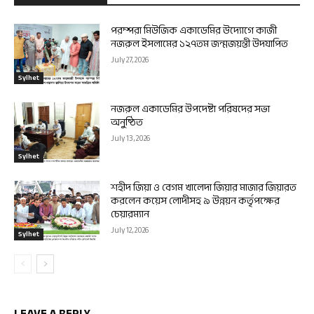
পরম্পরা মিউজিক একাডেমির উদ্যোগে কাজী
নজরুল ইসলামের ১২৭তম জন্মজয়ন্তী উদযাপিত
July 27, 2026
Sylhet
নজরুল একাডেমির উপদেষ্টা পরিষদের সভা
অনুষ্ঠিত
July 13, 2026
Sylhet
শহীদ জিয়া ও বেগম খালেদা জিয়ার মাজার জিয়ারত
করলেন কয়েস লোদীসহ ৯ উন্নয়ন কর্তৃপক্ষের
চেয়ারম্যান
July 12, 2026
Sylhet
LEAVE A REPLY