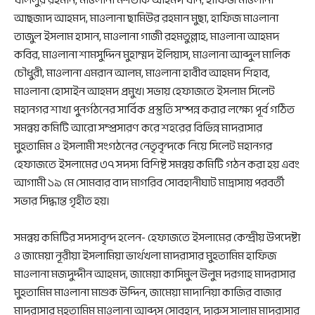
খলিলুর রহমান, মাওলানা মশতাক আহমদ খান, হাফিজ মাওলানা
আছজাদ আহমদ, মাওলানা ছামিউর রহমান মুছা, হাফিজ মাওলানা
তাজুল ইসলাম হাসান, মাওলানা গাজী রহমতুল্লাহ, মাওলানা আহমদ
কবির, মাওলানা শামসুদ্দিন মুহাম্মদ ইলিয়াস, মাওলানা আব্দুল মালিক
চৌধুরী, মাওলানা এমরান আলম, মাওলানা হাবীব আহমদ শিহাব,
মাওলানা হোসাইন আহমদ প্রমুখ। সভায় হেফাজতে ইসলাম সিলেট
মহানগর শাখা পুনর্গঠনের সার্বিক প্রস্তুতি সম্পন্ন করার লক্ষ্যে পূর্ব গঠিত
সমন্বয় কমিটি আরো সম্প্রসারণ করে শহরের বিভিন্ন মাদরাসার
মুহতামিম ও ইসলামী সংগঠনের নেতৃবৃন্দকে নিয়ে সিলেট মহানগর
হেফাজতে ইসলামের ৩৭ সদস্য বিশিষ্ট সমন্বয় কমিটি গঠন করা হয় এবং
আগামী ১৯ মে সোমবার বাদ মাগরিব সোবহানীঘাট মাদ্রাসায় পরবর্তী
সভার সিদ্ধান্ত গৃহীত হয়।
সমন্বয় কমিটির সদস্যবৃন্দ হলেন- হেফাজতে ইসলামের কেন্দ্রীয় উপদেষ্টা
ও জামেয়া নূরীয়া ইসলামিয়া ভার্থখলা মাদরাসার মুহতামিম হাফিজ
মাওলানা মজদুদ্দীন আহমদ, জামেয়া কাসিমুল উলুম দরগাহ মাদরাসার
মুহতামিম মাওলানা মাশুক উদ্দিন, জামেয়া মাদানিয়া কাজির বাজার
মাদরাসার মুহতামিম মাওলানা আব্দুস সোবহান, দারুস সালাম মাদরাসার