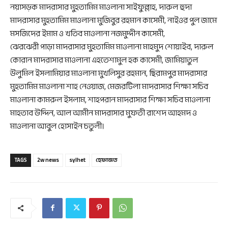
নয়াসড়ক মাদরাসার মুহতামিম মাওলানা সাইফুল্লাহ, দারুল হুদা
মাদরাসার মুহতামিম মাওলানা মুজিবুর রহমান কাসেমী, নাইওর পুল জামে
মসজিদের ইমাম ও খতিব মাওলানা নজমুদ্দীন কাসেমী,
ঝেরঝেরী পাড়া মাদরাসার মুহতামিম মাওলানা মাহমুদ শোয়াইব, দারুল
কোরান মাদরাসার মাওলানা এহতেশামুল হক কাসেমী, জামিয়াতুল
উলুমিল ইসলামিয়ার মাওলানা মুখলিসুর রহমান, ছিরামপুর মাদরাসার
মুহতামিম মাওলানা শাহ নেওয়াজ, মেজরটিলা মাদরাসার শিক্ষা সচিব
মাওলানা কামরুল ইসলাম, শাহপরান মাদরাসার শিক্ষা সচিব মাওলানা
মাহতাব উদ্দিন, আল আমীন মাদরাসার মুফতী রাশেদ আহমদ ও
মাওলানা আবুল হোসাইন চতুলী।
TAGS
2w news
sylhet
হেফাজত