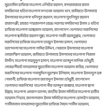
মুহতামিম হাফিজ মাওলানা ওলিউর রহমান, বন্দরবাজার জামে
মসজিদের খতিব মাওলানা মশতাক আহমদ খান, জমিয়তে উলামায়ে
ইসলামের মাওলানা খলিলুর রহমান, মাওলানা মুখলিসুর রহমান
রাজাগঞ্জী, হযরত শাহজালাল (রহঃ) দরগাহ মসজিদের ইমাম ও খতিব
হাফিজ মাওলানা আছজাদ আহমদ, বাংলাদেশ খেলাফত মজলিসের
মাওলানা ছামিউর রহমান মুছা, মাওলানা গাজী রহমতুল্লাহ, খেলাফত
মজলিসের হাফিজ মাওলানা তাজুল ইসলাম হাসান, খেলাফত
আন্দোলনের মাওলানা নাসির উদ্দিন, নেজামে ইসলামের মাওলানা
মোজাম্মিল আহমদ, জমিয়তে উলামায়ে ইসলামের মাওলানা নিজাম
উদ্দীন, মাওলানা মাহমুদুল হাসান, মাওলানা আব্দুল মালিক চৌধুরী,
সোবহানীঘাট মাদরাসার মুহতামিম মাওলানা আহমদ কবির, খেলাফত
মজলিসের মাওলানা শামসুদ্দিন মুহাম্মদ ইলিয়াস, মাওলানা ইমদাদুল হক
নোমানী, হাফিজ মাওলানা জাবেদুল ইসলাম চৌধুরী, বাংলাদেশ
খেলাফত মজলিসের মাওলানা পীর আব্দুল জব্বার, মাওলানা ছানা
উল্লাহ, মাওলানা এমরান আলম, জাতীয় ইমাম সমিতির মাওলানা হাবীব
আহমদ শিহাব, জালালাবাদ ইমাম সমিতির মাওলানা হোসাইন আহমদ,
শামীমাবাদ মাদরাসার মুহতামিম হাফিজ সৈয়দ শামীম আহমদ,