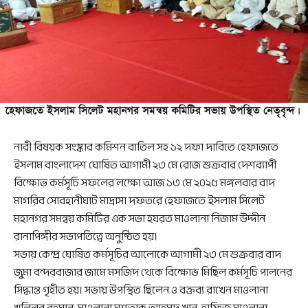
নারী বিষয়ক সংষ্কার কমিশন বাতিল সহ ১২ দফা দাবিতে হেফাজতে
ইসলাম বাংলাদেশ ঘোষিত আগামী ২৩ মে রোজ শুক্রবার দেশব্যাপী
বিক্ষোভ কর্মসূচি সফলের লক্ষ্যে আজ ১৩ মে ২০২৫ মঙ্গলবার বাদ
মাগরিব সোবহানীঘাট মাদ্রাসা দফতরে হেফাজতে ইসলাম সিলেট
মহানগর সমন্বয় কমিটির এক সভা হযরত মাওলানা নিজাম উদ্দীন
রানাপিঙ্গীর সভাপতিত্বে অনুষ্ঠিত হয়।
সভায় কেন্দ্র ঘোষিত কর্মসূচির আলোকে আগামী ২৩ মে শুক্রবার বাদ
জুমা বন্দরবাজার জামে মসজিদ থেকে বিক্ষোভ মিছিল কর্মসূচি পালনের
সিদ্ধান্ত গৃহীত হয়। সভায় উপস্থিত ছিলেন ও বক্তব্য রাখেন মাওলানা