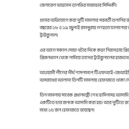
জেনারেল আহমেদ তানভির মাজাহার সিদ্দিকী।
গুমের অভিযোগে করা দুটি মামলার পরবর্তী শুনানির জন
বছরের ১৮ ও ১৯ জুলাই রামপুরায় গণহত্যা চালানোর অ
ট্রাইব্যুনাল।
এর আগে সকাল সোয়া ৭টার দিকে কড়া নিরাপত্তায় প্রিজ
প্রিজনভ্যান থেকে নামিয়ে তাদের ট্রাইব্যুনালের হাজতখা
আওয়ামী লীগের দীর্ঘ শাসনামলে টিএফআই-জেআইসি
অপরাধের আলাদা তিনটি মামলায় হেফাজতে থাকা সেনা ক
তিন মামলায় সাবেক প্রধানমন্ত্রী শেখ হাসিনাসহ আ
একটিতে চার জনকে আসামি করা হয়। আর দুটিতে রয়েছে 
মধ্যে ১৫ জন হেফাজতে রয়েছেন।