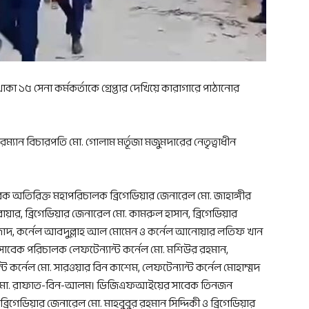
১৫ সেনা কর্মকর্তাকে গ্রেপ্তার দেখিয়ে কারাগারে পাঠানোর
ারম্যান বিচারপতি মো. গোলাম মর্তূজা মজুমদারের নেতৃত্বাধীন
াবেক অতিরিক্ত মহাপরিচালক ব্রিগেডিয়ার জেনারেল মো. জাহাঙ্গীর
ার, ব্রিগেডিয়ার জেনারেল মো. কামরুল হাসান, ব্রিগেডিয়ার
জাদ, কর্নেল আবদুল্লাহ আল মোমেন ও কর্নেল আনোয়ার লতিফ খান
র সাবেক পরিচালক লেফটেন্যান্ট কর্নেল মো. মশিউর রহমান,
ট কর্নেল মো. সারওয়ার বিন কাশেম, লেফটেন্যান্ট কর্নেল মোহাম্মদ
েজর মো. রাফাত-বিন-আলম। ডিজিএফআইয়ের সাবেক তিনজন
গেডিয়ার জেনারেল মো. মাহবুবুর রহমান সিদ্দিকী ও ব্রিগেডিয়ার