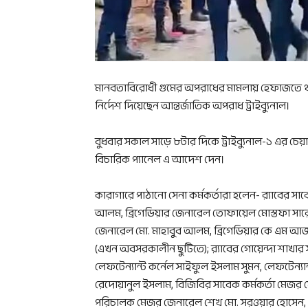
মানবতাবিরোধী গুমের অপরাধের মামলায় হেফাজতে থাকা 
নির্দেশ দিয়েছেন আন্তর্জাতিক অপরাধ ট্রাইব্যুনাল।
বুধবার সকাল সাড়ে ৮টার দিকে ট্রাইব্যুনাল-১ এর চেয়
বিচারিক প্যানেল এ আদেশ দেন।
কারাগারে পাঠানো সেনা কর্মকর্তারা হলেন- র‍্যাবের স
আলম, ব্রিগেডিয়ার জেনারেল তোফায়েল মোস্তফা সারোয়
জেনারেল মো. মাহাবুব আলম, ব্রিগেডিয়ার কে এম আ
(এখন অবসরকালীন ছুটিতে); র‍্যাবের গোয়েন্দা শাখা
লেফটেন্যান্ট কর্নেল সাইফুল ইসলাম সুমন, লেফটেন্যান্
রেদোয়ানুল ইসলাম, বিজিবির সাবেক কর্মকর্তা ম
পরিচালক মেজর জেনারেল শেখ মো. সরওয়ার হোসেন, ব্রি