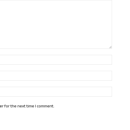
Name:*
Email:*
Website:
er for the next time I comment.