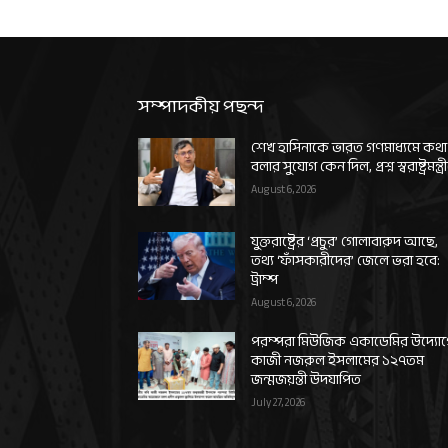
সম্পাদকীয় পছন্দ
শেখ হাসিনাকে ভারত গণমাধ্যমে কথা
বলার সুযোগ কেন দিল, প্রশ্ন স্বরাষ্ট্রমন্ত্র
August 6, 2026
যুক্তরাষ্ট্রের ‘প্রচুর’ গোলাবারুদ আছে,
তথ্য ‘ফাঁসকারীদের’ জেলে ভরা হবে:
ট্রাম্প
August 6, 2026
পরম্পরা মিউজিক একাডেমির উদ্যো
কাজী নজরুল ইসলামের ১২৭তম
জন্মজয়ন্তী উদযাপিত
July 27, 2026