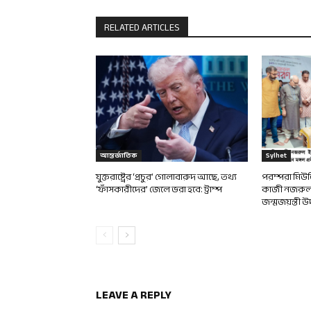
RELATED ARTICLES
আন্তর্জাতিক
Sylhet
যুক্তরাষ্ট্রের ‘প্রচুর’ গোলাবারুদ আছে, তথ্য
পরম্পরা মিউ
‘ফাঁসকারীদের’ জেলে ভরা হবে: ট্রাম্প
কাজী নজরুল
জন্মজয়ন্তী 
LEAVE A REPLY