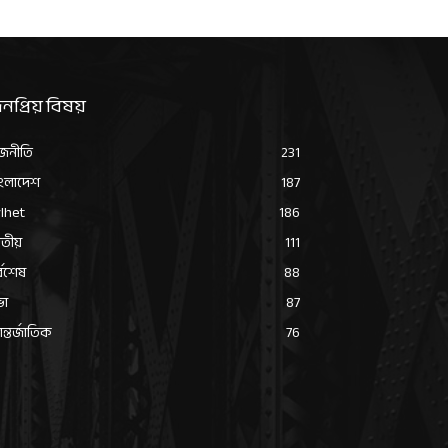
নপ্রিয় বিষয়
জনীতি
231
ংলাদেশ
187
lhet
186
তীয়
111
্বশেষ
88
ভা
87
্তর্জাতিক
76