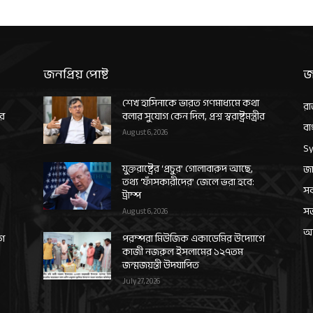
জনপ্রিয় পোষ্ট
জ
শেখ হাসিনাকে ভারত গণমাধ্যমে কথা
রা
ীর
বলার সুযোগ কেন দিল, প্রশ্ন স্বরাষ্ট্রমন্ত্রীর
বা
August 6, 2026
Sy
যুক্তরাষ্ট্রের ‘প্রচুর’ গোলাবারুদ আছে,
জা
তথ্য ‘ফাঁসকারীদের’ জেলে ভরা হবে:
সর
ট্রাম্প
স
August 6, 2026
আন
গে
পরম্পরা মিউজিক একাডেমির উদ্যোগে
কাজী নজরুল ইসলামের ১২৭তম
জন্মজয়ন্তী উদযাপিত
July 27, 2026