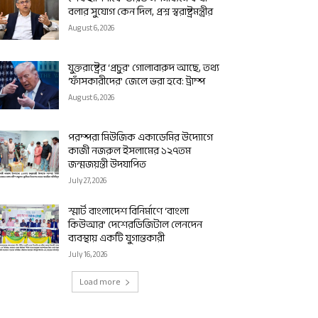
বলার সুযোগ কেন দিল, প্রশ্ন স্বরাষ্ট্রমন্ত্রীর
August 6, 2026
যুক্তরাষ্ট্রের ‘প্রচুর’ গোলাবারুদ আছে, তথ্য
‘ফাঁসকারীদের’ জেলে ভরা হবে: ট্রাম্প
August 6, 2026
পরম্পরা মিউজিক একাডেমির উদ্যোগে
কাজী নজরুল ইসলামের ১২৭তম
জন্মজয়ন্তী উদযাপিত
July 27, 2026
স্মার্ট বাংলাদেশ বিনির্মাণে ‘বাংলা
কিউআর’ দেশেরডিজিটাল লেনদেন
ব্যবস্থায় একটি যুগান্তকারী
July 16, 2026
Load more