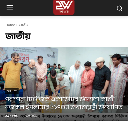
Home
জাতীয়
জাতীয়
SYLHET
পরম্পরা মিউজিক একাডেমির উদ্যোগে কাজী
নজরুল ইসলামের ১২৭তম জন্মজয়ন্তী উদযাপিত
2wnews
-
July 27, 2026