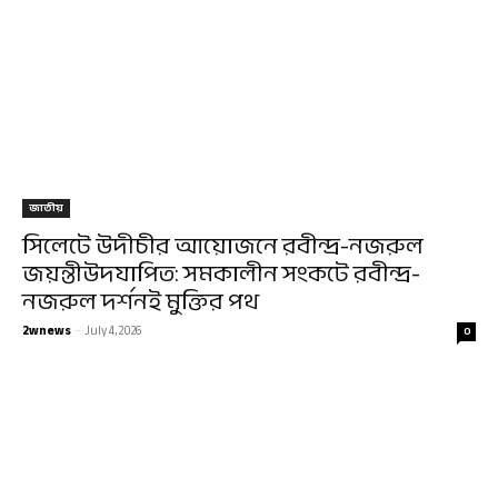
জাতীয়
সিলেটে উদীচীর আয়োজনে রবীন্দ্র-নজরুল
জয়ন্তীউদযাপিত: সমকালীন সংকটে রবীন্দ্র-
নজরুল দর্শনই মুক্তির পথ
2wnews
-
July 4, 2026
0