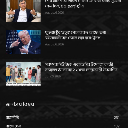
শেখ হাসিনাকে ভারত গণমাধ্যমে কথা বলার সুযোগ
কেন দিল, প্রশ্ন স্বরাষ্ট্রমন্ত্রীর
August 6, 2026
যুক্তরাষ্ট্রের ‘প্রচুর’ গোলাবারুদ আছে, তথ্য
‘ফাঁসকারীদের’ জেলে ভরা হবে: ট্রাম্প
August 6, 2026
পরম্পরা মিউজিক একাডেমির উদ্যোগে কাজী
নজরুল ইসলামের ১২৭তম জন্মজয়ন্তী উদযাপিত
July 27, 2026
জনপ্রিয় বিষয়
রাজনীতি
231
বাংলাদেশ
187