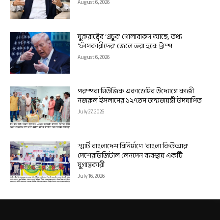
August 6, 2026
যুক্তরাষ্ট্রের ‘প্রচুর’ গোলাবারুদ আছে, তথ্য
‘ফাঁসকারীদের’ জেলে ভরা হবে: ট্রাম্প
August 6, 2026
পরম্পরা মিউজিক একাডেমির উদ্যোগে কাজী
নজরুল ইসলামের ১২৭তম জন্মজয়ন্তী উদযাপিত
July 27, 2026
স্মার্ট বাংলাদেশ বিনির্মাণে ‘বাংলা কিউআর’
দেশেরডিজিটাল লেনদেন ব্যবস্থায় একটি
যুগান্তকারী
July 16, 2026