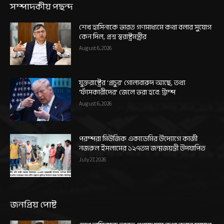
সম্পাদকীয় পছন্দ
শেখ হাসিনাকে ভারত গণমাধ্যমে কথা বলার সুযোগ
কেন দিল, প্রশ্ন স্বরাষ্ট্রমন্ত্রীর
August 6, 2026
যুক্তরাষ্ট্রের ‘প্রচুর’ গোলাবারুদ আছে, তথ্য
‘ফাঁসকারীদের’ জেলে ভরা হবে: ট্রাম্প
August 6, 2026
পরম্পরা মিউজিক একাডেমির উদ্যোগে কাজী
নজরুল ইসলামের ১২৭তম জন্মজয়ন্তী উদযাপিত
July 27, 2026
জনপ্রিয় পোষ্ট