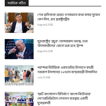
সর্বাধিক পঠিত
শেখ হাসিনাকে ভারত গণমাধ্যমে কথা বলার সুযোগ
কেন দিল, প্রশ্ন স্বরাষ্ট্রমন্ত্রীর
August 6, 2026
যুক্তরাষ্ট্রের ‘প্রচুর’ গোলাবারুদ আছে, তথ্য
‘ফাঁসকারীদের’ জেলে ভরা হবে: ট্রাম্প
August 6, 2026
পরম্পরা মিউজিক একাডেমির উদ্যোগে কাজী
নজরুল ইসলামের ১২৭তম জন্মজয়ন্তী উদযাপিত
July 27, 2026
স্মার্ট বাংলাদেশ বিনির্মাণে ‘বাংলা কিউআর’
দেশেরডিজিটাল লেনদেন ব্যবস্থায় একটি
যুগান্তকারী