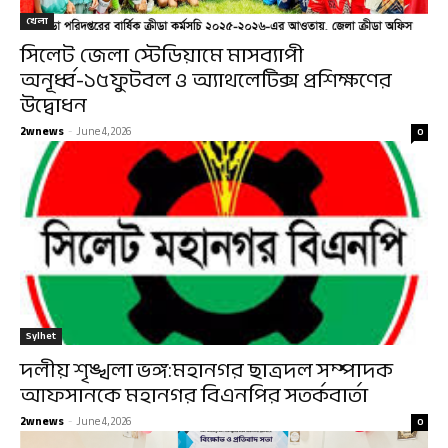
খেলা
সিলেট জেলা স্টেডিয়ামে মাসব্যাপী
অনূর্ধ্ব-১৫ফুটবল ও অ্যাথলেটিক্স প্রশিক্ষণের
উদ্বোধন
2wnews
-
June 4, 2026
0
Sylhet
দলীয় শৃঙ্খলা ভঙ্গ:মহানগর ছাত্রদল সম্পাদক
আফসানকে মহানগর বিএনপির সতর্কবার্তা
2wnews
-
June 4, 2026
0