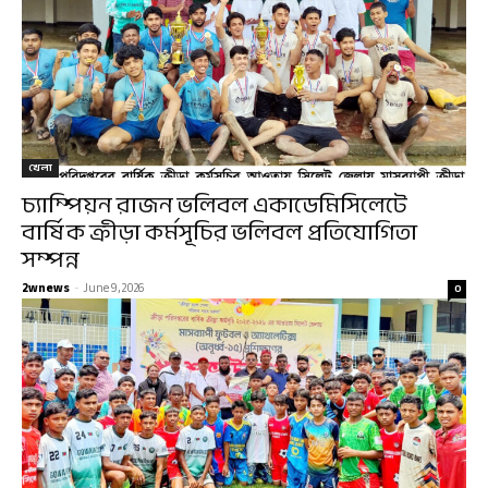
খেলা
চ্যাম্পিয়ন রাজন ভলিবল একাডেমিসিলেটে
বার্ষিক ক্রীড়া কর্মসূচির ভলিবল প্রতিযোগিতা
সম্পন্ন
2wnews
-
June 9, 2026
0