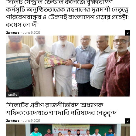
সিলেট সেন্ট্রাল ডেন্টাল কলেজে বৃক্ষরোপণ
কর্মসূচি অনুষ্ঠিততারেক রহমানের দূরদর্শী নেতৃত্বে
পরিবেশবান্ধব ও টেকসই বাংলাদেশ গড়ার প্রচেষ্টা:
কয়েস লোদী
2wnews
-
June 9, 2026
0
জাতীয়
সিলেটের প্রবীণ রাজনীতিবিদ অধ্যাপক
শফিককেদেখতে গণদাবি পরিষদের নেতৃবৃন্দ
2wnews
-
June 9, 2026
0