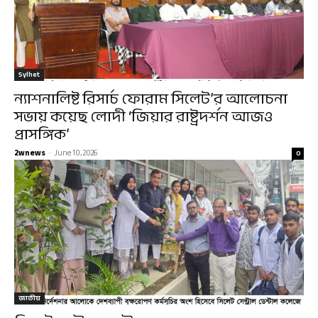
Sylhet
ন্যাশনালিষ্ট রিসার্চ ফোরাম সিলেট’র আলোচনা
সভায় কয়েছ লোদী ‘জিয়ার রাষ্ট্রদর্শন আজও
প্রাসঙ্গিক’
2wnews
-
June 10, 2026
0
জাতীয়