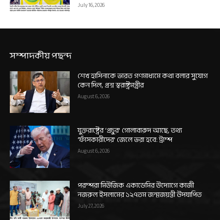
July 16, 2026
সম্পাদকীয় পছন্দ
শেখ হাসিনাকে ভারত গণমাধ্যমে কথা বলার সুযোগ
কেন দিল, প্রশ্ন স্বরাষ্ট্রমন্ত্রীর
August 6, 2026
যুক্তরাষ্ট্রের ‘প্রচুর’ গোলাবারুদ আছে, তথ্য
‘ফাঁসকারীদের’ জেলে ভরা হবে: ট্রাম্প
August 6, 2026
পরম্পরা মিউজিক একাডেমির উদ্যোগে কাজী
নজরুল ইসলামের ১২৭তম জন্মজয়ন্তী উদযাপিত
July 27, 2026