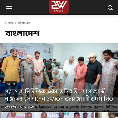
Home
বাংলাদেশ
বাংলাদেশ
SYLHET
পরম্পরা মিউজিক একাডেমির উদ্যোগে কাজী
নজরুল ইসলামের ১২৭তম জন্মজয়ন্তী উদযাপিত
2wnews
-
July 27, 2026