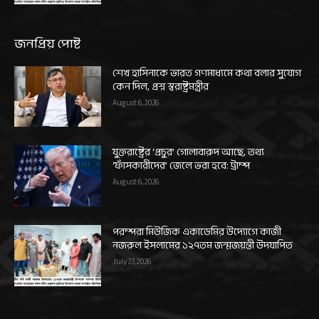
জনপ্রিয় পোষ্ট
শেখ হাসিনাকে ভারত গণমাধ্যমে কথা বলার সুযোগ
কেন দিল, প্রশ্ন স্বরাষ্ট্রমন্ত্রীর
August 6, 2026
যুক্তরাষ্ট্রের ‘প্রচুর’ গোলাবারুদ আছে, তথ্য
‘ফাঁসকারীদের’ জেলে ভরা হবে: ট্রাম্প
August 6, 2026
পরম্পরা মিউজিক একাডেমির উদ্যোগে কাজী
নজরুল ইসলামের ১২৭তম জন্মজয়ন্তী উদযাপিত
July 27, 2026