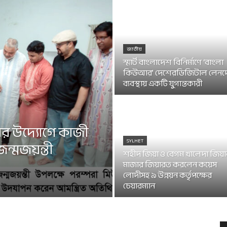
জাতীয়
স্মার্ট বাংলাদেশ বিনির্মাণে ‘বাংলা
কিউআর’ দেশেরডিজিটাল লেনদ
ব্যবস্থায় একটি যুগান্তকারী
র উদ্যোগে কাজী
SYLHET
্মজয়ন্তী
শহীদ জিয়া ও বেগম খালেদা জিয়
মাজার জিয়ারত করলেন কয়েস
লোদীসহ ৯ উন্নয়ন কর্তৃপক্ষের
চেয়ারম্যান