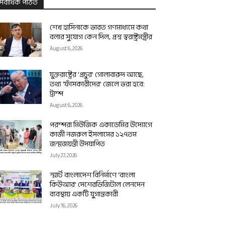
সর্বাধিক পঠিত
শেখ হাসিনাকে ভারত গণমাধ্যমে কথা
বলার সুযোগ কেন দিল, প্রশ্ন স্বরাষ্ট্রমন্ত্রীর
August 6, 2026
যুক্তরাষ্ট্রের ‘প্রচুর’ গোলাবারুদ আছে,
তথ্য ‘ফাঁসকারীদের’ জেলে ভরা হবে:
ট্রাম্প
August 6, 2026
পরম্পরা মিউজিক একাডেমির উদ্যোগে
কাজী নজরুল ইসলামের ১২৭তম
জন্মজয়ন্তী উদযাপিত
July 27, 2026
স্মার্ট বাংলাদেশ বিনির্মাণে ‘বাংলা
কিউআর’ দেশেরডিজিটাল লেনদেন
ব্যবস্থায় একটি যুগান্তকারী
July 16, 2026