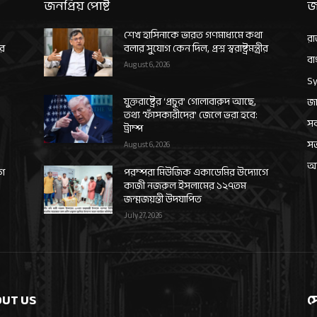
জনপ্রিয় পোষ্ট
জ
শেখ হাসিনাকে ভারত গণমাধ্যমে কথা
রা
ীর
বলার সুযোগ কেন দিল, প্রশ্ন স্বরাষ্ট্রমন্ত্রীর
বা
August 6, 2026
Sy
যুক্তরাষ্ট্রের ‘প্রচুর’ গোলাবারুদ আছে,
জা
তথ্য ‘ফাঁসকারীদের’ জেলে ভরা হবে:
সর
ট্রাম্প
স
August 6, 2026
আন
গে
পরম্পরা মিউজিক একাডেমির উদ্যোগে
কাজী নজরুল ইসলামের ১২৭তম
জন্মজয়ন্তী উদযাপিত
July 27, 2026
UT US
স