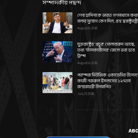
সম্পাদকীয় পছন্দ
শেখ হাসিনাকে ভারত গণমাধ্যমে কথা
বলার সুযোগ কেন দিল, প্রশ্ন স্বরাষ্ট্রমন্ত্র
August 6, 2026
যুক্তরাষ্ট্রের ‘প্রচুর’ গোলাবারুদ আছে,
তথ্য ‘ফাঁসকারীদের’ জেলে ভরা হবে:
ট্রাম্প
August 6, 2026
পরম্পরা মিউজিক একাডেমির উদ্যো
কাজী নজরুল ইসলামের ১২৭তম
জন্মজয়ন্তী উদযাপিত
July 27, 2026
ABO