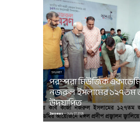
SYLHET
পরম্পরা মিউজিক একাডেমি
নজরুল ইসলামের ১২৭তম জন
উদযাপিত
2wnews
-
July 27, 2026