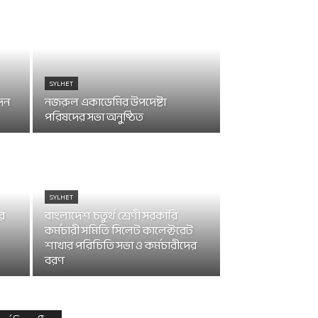
SYLHET
েন
নজরুল একাডেমির উপদেষ্টা
পরিষদের সভা অনুষ্ঠিত
SYLHET
ার
বাংলাদেশ চতুর্থ শ্রেণী সরকারি
কর্মচারী সমিতি সিলেট কালেক্টরেট
শাখার পরিচিতি সভা ও কর্মচারীদের
বরণ