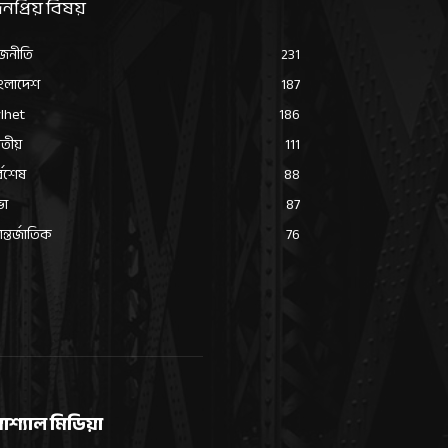
নপ্রিয় বিষয়
জনীতি
231
ংলাদেশ
187
lhet
186
তীয়
111
্বশেষ
88
ভা
87
্তর্জাতিক
76
োশ্যাল মিডিয়া