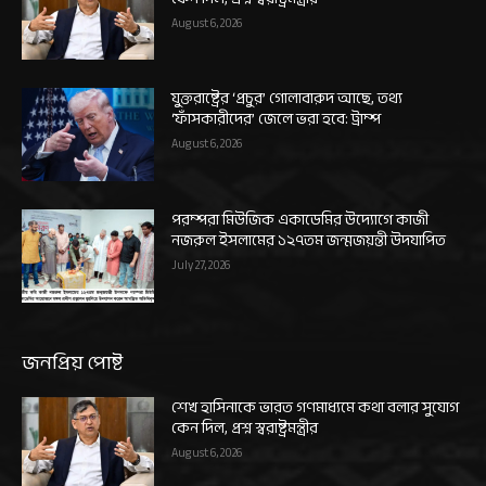
August 6, 2026
যুক্তরাষ্ট্রের ‘প্রচুর’ গোলাবারুদ আছে, তথ্য
‘ফাঁসকারীদের’ জেলে ভরা হবে: ট্রাম্প
August 6, 2026
পরম্পরা মিউজিক একাডেমির উদ্যোগে কাজী
নজরুল ইসলামের ১২৭তম জন্মজয়ন্তী উদযাপিত
July 27, 2026
জনপ্রিয় পোষ্ট
শেখ হাসিনাকে ভারত গণমাধ্যমে কথা বলার সুযোগ
কেন দিল, প্রশ্ন স্বরাষ্ট্রমন্ত্রীর
August 6, 2026