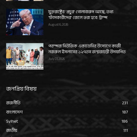
যুক্তরাষ্ট্রের ‘প্রচুর’ গোলাবারুদ আছে, তথ্য
‘ফাঁসকারীদের’ জেলে ভরা হবে: ট্রাম্প
August 6, 2026
পরম্পরা মিউজিক একাডেমির উদ্যোগে কাজী
নজরুল ইসলামের ১২৭তম জন্মজয়ন্তী উদযাপিত
July 27, 2026
জনপ্রিয় বিষয়
রাজনীতি
231
বাংলাদেশ
187
Sylhet
186
জাতীয়
111