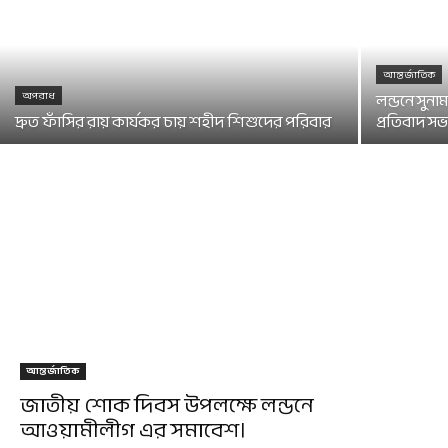
আন্তর্জাতিক
অপরাধ
লন্ডনে সুন
দ্রুত ফাঁসির রায় কার্যকর চায় শহীদ শিশুদের পরিবার
প্রতিবাদ সভ
আন্তর্জাতিক
জাতীয় শোক দিবস উপলক্ষে লন্ডনে
আওয়ামীলীগ এর সমাবেশ।