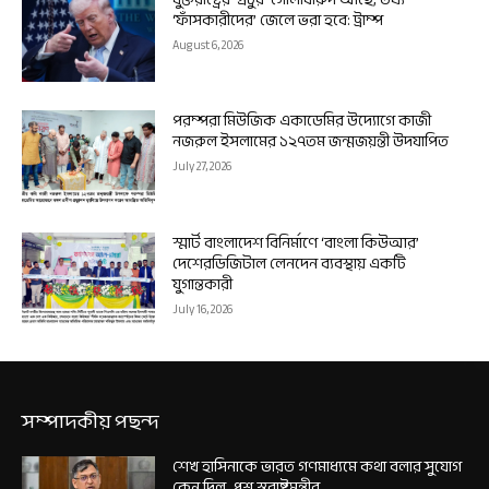
‘ফাঁসকারীদের’ জেলে ভরা হবে: ট্রাম্প
August 6, 2026
পরম্পরা মিউজিক একাডেমির উদ্যোগে কাজী
নজরুল ইসলামের ১২৭তম জন্মজয়ন্তী উদযাপিত
July 27, 2026
স্মার্ট বাংলাদেশ বিনির্মাণে ‘বাংলা কিউআর’
দেশেরডিজিটাল লেনদেন ব্যবস্থায় একটি
যুগান্তকারী
July 16, 2026
সম্পাদকীয় পছন্দ
শেখ হাসিনাকে ভারত গণমাধ্যমে কথা বলার সুযোগ
কেন দিল, প্রশ্ন স্বরাষ্ট্রমন্ত্রীর