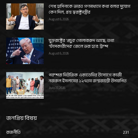
শেখ হাসিনাকে ভারত গণমাধ্যমে কথা বলার সুযোগ
কেন দিল, প্রশ্ন স্বরাষ্ট্রমন্ত্রীর
August 6, 2026
যুক্তরাষ্ট্রের ‘প্রচুর’ গোলাবারুদ আছে, তথ্য
‘ফাঁসকারীদের’ জেলে ভরা হবে: ট্রাম্প
August 6, 2026
পরম্পরা মিউজিক একাডেমির উদ্যোগে কাজী
নজরুল ইসলামের ১২৭তম জন্মজয়ন্তী উদযাপিত
July 27, 2026
জনপ্রিয় বিষয়
রাজনীতি
231