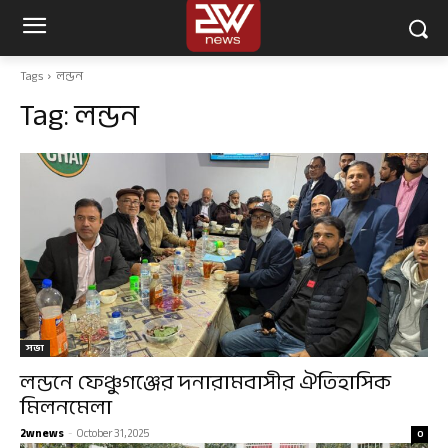
Tags
লন্ডন
Tag:
লন্ডন
সভা
লন্ডনে ফেঞ্চুগঞ্জের দনারামবাসীর ঐতিহাসিক
মিলনমেলা
2wnews
-
October 31, 2025
0