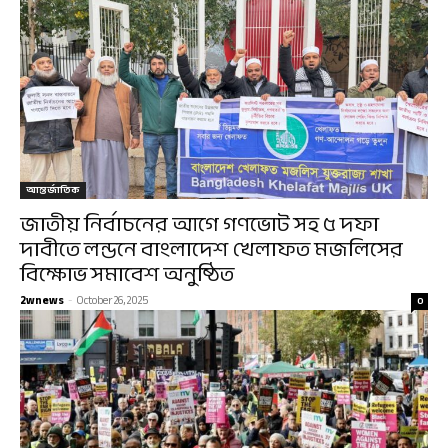
আন্তর্জাতিক
জাতীয় নির্বাচনের আগে গণভোট সহ ৫ দফা
দাবীতে লন্ডনে বাংলাদেশ খেলাফত মজলিসের
বিক্ষোভ সমাবেশ অনুষ্ঠিত
2wnews
-
October 26, 2025
0