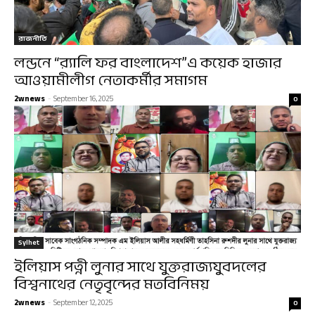
রাজনীতি
লন্ডনে “র‍্যালি ফর বাংলাদেশ”এ কয়েক হাজার
আওয়ামীলীগ নেতাকর্মীর সমাগম
2wnews
-
September 16, 2025
0
Sylhet
ইলিয়াস পত্নী লুনার সাথে যুক্তরাজ্যযুবদলের
বিশ্বনাথের নেতৃবৃন্দের মতবিনিময়
2wnews
-
September 12, 2025
0