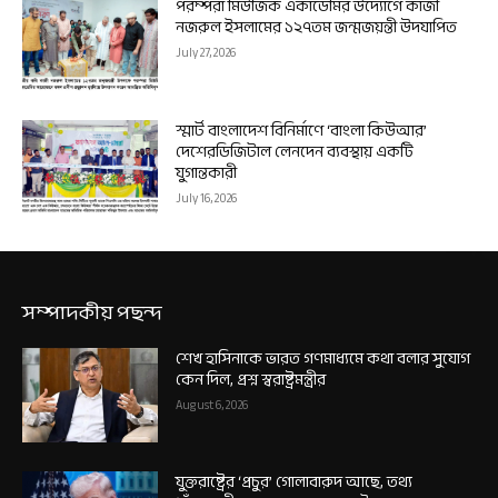
পরম্পরা মিউজিক একাডেমির উদ্যোগে কাজী
নজরুল ইসলামের ১২৭তম জন্মজয়ন্তী উদযাপিত
July 27, 2026
স্মার্ট বাংলাদেশ বিনির্মাণে ‘বাংলা কিউআর’
দেশেরডিজিটাল লেনদেন ব্যবস্থায় একটি
যুগান্তকারী
July 16, 2026
সম্পাদকীয় পছন্দ
শেখ হাসিনাকে ভারত গণমাধ্যমে কথা বলার সুযোগ
কেন দিল, প্রশ্ন স্বরাষ্ট্রমন্ত্রীর
August 6, 2026
যুক্তরাষ্ট্রের ‘প্রচুর’ গোলাবারুদ আছে, তথ্য