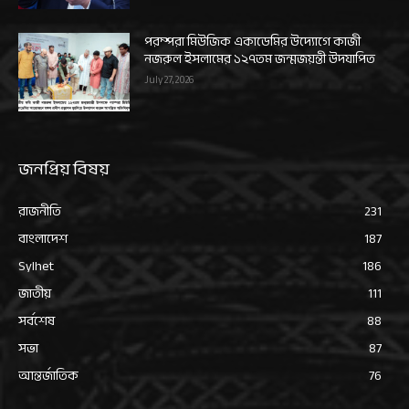
পরম্পরা মিউজিক একাডেমির উদ্যোগে কাজী
নজরুল ইসলামের ১২৭তম জন্মজয়ন্তী উদযাপিত
July 27, 2026
জনপ্রিয় বিষয়
রাজনীতি
231
বাংলাদেশ
187
Sylhet
186
জাতীয়
111
সর্বশেষ
88
সভা
87
আন্তর্জাতিক
76