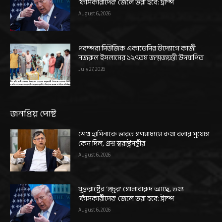
‘ফাঁসকারীদের’ জেলে ভরা হবে: ট্রাম্প
August 6, 2026
পরম্পরা মিউজিক একাডেমির উদ্যোগে কাজী
নজরুল ইসলামের ১২৭তম জন্মজয়ন্তী উদযাপিত
July 27, 2026
জনপ্রিয় পোষ্ট
শেখ হাসিনাকে ভারত গণমাধ্যমে কথা বলার সুযোগ
কেন দিল, প্রশ্ন স্বরাষ্ট্রমন্ত্রীর
August 6, 2026
যুক্তরাষ্ট্রের ‘প্রচুর’ গোলাবারুদ আছে, তথ্য
‘ফাঁসকারীদের’ জেলে ভরা হবে: ট্রাম্প
August 6, 2026