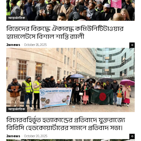
আন্তর্জাতিক
বিভেদের বিরুদ্ধে ঐক্যবদ্ধ কমিউনিটিটাওয়ার
হ্যামলেটসে বিশাল শান্তি র‍্যালী
2wnews
-
October 26, 2025
0
আন্তর্জাতিক
বিচারবহির্ভূত হত্যাকান্ডের প্রতিবাদে যুক্তরাজ্যে
বিবিসি হেডকোয়ার্টারের সামনে প্রতিবাদ সভা।
2wnews
-
October 20, 2025
0