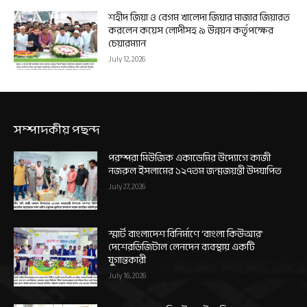
শহীদ জিয়া ও বেগম খালেদা জিয়ার মাজার জিয়ারত
করলেন কয়েস লোদীসহ ৯ উন্নয়ন কর্তৃপক্ষের
চেয়ারম্যান
July 12, 2026
সম্পাদকীয় পছন্দ
পরম্পরা মিউজিক একাডেমির উদ্যোগে কাজী
নজরুল ইসলামের ১২৭তম জন্মজয়ন্তী উদযাপিত
July 27, 2026
স্মার্ট বাংলাদেশ বিনির্মাণে ‘বাংলা কিউআর’
দেশেরডিজিটাল লেনদেন ব্যবস্থায় একটি
যুগান্তকারী
July 16, 2026