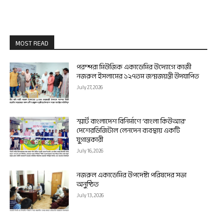
MOST READ
পরম্পরা মিউজিক একাডেমির উদ্যোগে কাজী
নজরুল ইসলামের ১২৭তম জন্মজয়ন্তী উদযাপিত
July 27, 2026
স্মার্ট বাংলাদেশ বিনির্মাণে ‘বাংলা কিউআর’
দেশেরডিজিটাল লেনদেন ব্যবস্থায় একটি
যুগান্তকারী
July 16, 2026
নজরুল একাডেমির উপদেষ্টা পরিষদের সভা
অনুষ্ঠিত
July 13, 2026