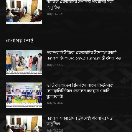
নজরুল একাডেমির উপদেষ্টা পরিষদের সভা
অনুষ্ঠিত
July 13, 2026
জনপ্রিয় পোষ্ট
পরম্পরা মিউজিক একাডেমির উদ্যোগে কাজী
নজরুল ইসলামের ১২৭তম জন্মজয়ন্তী উদযাপিত
July 27, 2026
স্মার্ট বাংলাদেশ বিনির্মাণে ‘বাংলা কিউআর’
দেশেরডিজিটাল লেনদেন ব্যবস্থায় একটি
যুগান্তকারী
July 16, 2026
নজরুল একাডেমির উপদেষ্টা পরিষদের সভা
অনুষ্ঠিত
July 13, 2026