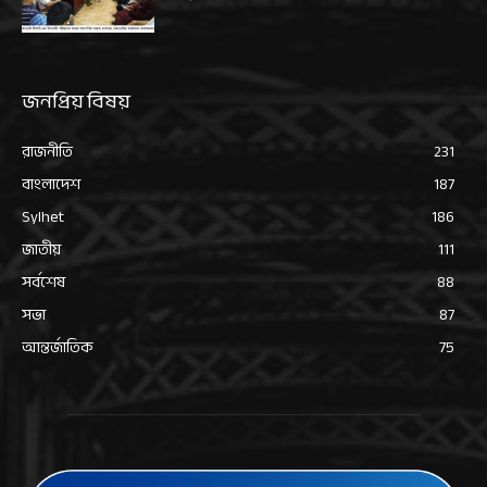
জনপ্রিয় বিষয়
রাজনীতি
231
বাংলাদেশ
187
Sylhet
186
জাতীয়
111
সর্বশেষ
88
সভা
87
আন্তর্জাতিক
75