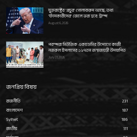
যুক্তরাষ্ট্রের ‘প্রচুর’ গোলাবারুদ আছে, তথ্য
‘ফাঁসকারীদের’ জেলে ভরা হবে: ট্রাম্প
August 6, 2026
পরম্পরা মিউজিক একাডেমির উদ্যোগে কাজী
নজরুল ইসলামের ১২৭তম জন্মজয়ন্তী উদযাপিত
July 27, 2026
জনপ্রিয় বিষয়
রাজনীতি
231
বাংলাদেশ
187
Sylhet
186
জাতীয়
111