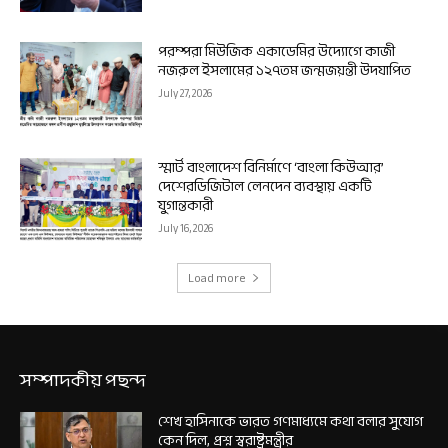
পরম্পরা মিউজিক একাডেমির উদ্যোগে কাজী
নজরুল ইসলামের ১২৭তম জন্মজয়ন্তী উদযাপিত
July 27, 2026
স্মার্ট বাংলাদেশ বিনির্মাণে ‘বাংলা কিউআর’
দেশেরডিজিটাল লেনদেন ব্যবস্থায় একটি
যুগান্তকারী
July 16, 2026
Load more
সম্পাদকীয় পছন্দ
শেখ হাসিনাকে ভারত গণমাধ্যমে কথা বলার সুযোগ
কেন দিল, প্রশ্ন স্বরাষ্ট্রমন্ত্রীর