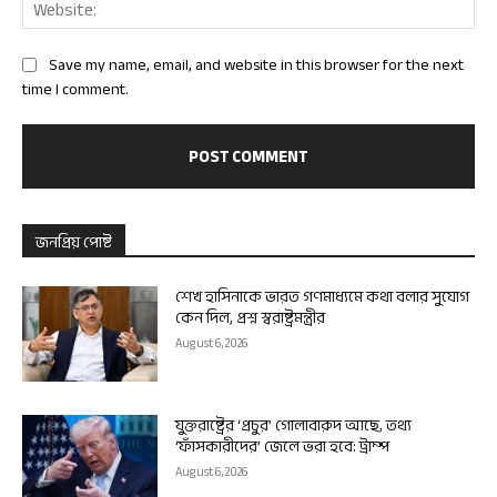
Web
Save my name, email, and website in this browser for the next
time I comment.
জনপ্রিয় পোষ্ট
শেখ হাসিনাকে ভারত গণমাধ্যমে কথা বলার সুযোগ
কেন দিল, প্রশ্ন স্বরাষ্ট্রমন্ত্রীর
August 6, 2026
যুক্তরাষ্ট্রের ‘প্রচুর’ গোলাবারুদ আছে, তথ্য
‘ফাঁসকারীদের’ জেলে ভরা হবে: ট্রাম্প
August 6, 2026