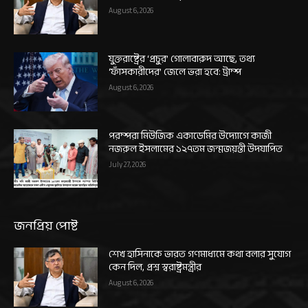
August 6, 2026
যুক্তরাষ্ট্রের ‘প্রচুর’ গোলাবারুদ আছে, তথ্য
‘ফাঁসকারীদের’ জেলে ভরা হবে: ট্রাম্প
August 6, 2026
পরম্পরা মিউজিক একাডেমির উদ্যোগে কাজী
নজরুল ইসলামের ১২৭তম জন্মজয়ন্তী উদযাপিত
July 27, 2026
জনপ্রিয় পোষ্ট
শেখ হাসিনাকে ভারত গণমাধ্যমে কথা বলার সুযোগ
কেন দিল, প্রশ্ন স্বরাষ্ট্রমন্ত্রীর
August 6, 2026