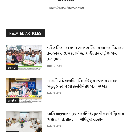
https://www.2wnews.com
RELATED ARTICLES
শহীদ জিয়া ও বেগম খালেদা জিয়ার মাজার জিয়ারত
করলেন কয়েস লোদীসহ ৯ উন্নয়ন কর্তৃপক্ষের
চেয়ারম্যান
July 12, 2026
Sylhet
তালামীযে ইসলামিয়া সিলেট পূর্ব জেলার সাবেক
নেতৃবৃন্দের সাথে মতবিনিময় সভা সম্পন্ন
July 9, 2026
জাতীয়
জাতি বাংলাদেশকে একটি উন্নয়নশীল রাষ্ট্র হিসেবে
দেখতে চায়: মাওলানা সাদিকুর রহমান
July 9, 2026