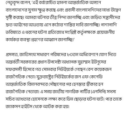
নেতৃবৃন্দ বলেন, ‘এই বর্বরোচিত হামলা আন্তর্জাতিক অঙ্গনে
বাংলাদেশের সুনাম ক্ষুণ্ণ করছে এবং প্রবাসী বাংলাদেশিদের মধ্যে উদ্বেগ
সৃষ্টি করছে। আমরা ঘটনার তীব্র নিন্দা জানাচ্ছি এবং জড়িত সন্ত্রাসীদের
দ্রুত আইনের আওতায় এনে কঠোর শাস্তির দাবি জানাচ্ছি। পাশাপাশি
ভবিষ্যতে এ ধরনের ঘটনা প্রতিরোধে সংশ্লিষ্ট কর্তৃপক্ষকে প্রয়োজনীয়
কার্যকর ব্যবস্থা গ্রহণের আহ্বান জানাচ্ছি।’
প্রসঙ্গত, জাতিসংঘ সাধারণ পরিষদের ৮০তম অধিবেশনে যোগ দিতে
অন্তর্বর্তী সরকারের প্রধান উপদেষ্টা অধ্যাপক মুহাম্মদ ইউনূসের
সফরসঙ্গী হিসেবে গত সোমবার নিউইয়র্কে গেছেন বেশ কয়েকজন
রাজনৈতিক নেতা। যুক্তরাষ্ট্রের নিউইয়র্কের জন এফ কেনেডি
আন্তর্জাতিক বিমানবন্দরে পৌছানোর পর হেনস্তার স্বীকার হন
রাজনৈতিক নেতারা। এ সময় জাতীয় নাগরিক পার্টির (এনসিপি) সদস্য
সচিব আখতার হোসেনকে লক্ষ্য করে ডিম ছোড়ার ঘটনা ঘটে। পরে তাকে
জ্যাকসন হাইটস থেকে আটক করা হয়।