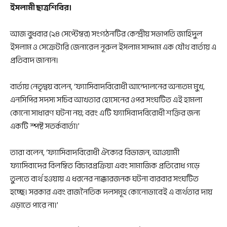
ইসলামী ছাত্রশিবির।
আজ বুধবার (২৪ সেপ্টেম্বর) সংগঠনটির কেন্দ্রীয় সভাপতি জাহিদুল
ইসলাম ও সেক্রেটারি জেনারেল নূরুল ইসলাম সাদ্দাম এক যৌথ বার্তায় এ
প্রতিবাদ জানান।
বার্তায় নেতৃদ্বয় বলেন, ‘ফ্যাসিবাদবিরোধী আন্দোলনের অন্যতম মুখ,
এনসিপির সদস্য সচিব আখতার হোসেনের ওপর সংঘটিত এই হামলা
কোনো সাধারণ ঘটনা নয়; বরং এটি ফ্যাসিবাদবিরোধী শক্তির জন্য
একটি স্পষ্ট সতর্কবার্তা।’
তারা বলেন, ‘ফ্যাসিবাদবিরোধী ঐক্যের বিভাজন, আওয়ামী
ফ্যাসিবাদের বিলম্বিত বিচারপ্রক্রিয়া এবং সামাজিক প্রতিরোধ গড়ে
তুলতে ব্যর্থ হওয়ায় এ ধরনের ন্যক্কারজনক ঘটনা বারবার সংঘটিত
হচ্ছে। সরকার এবং রাজনৈতিক দলসমূহ কোনোভাবেই এ ব্যর্থতার দায়
এড়াতে পারে না।’