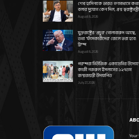
শেখ হাসিনাকে ভারত গণমাধ্যমে কথা
বলার সুযোগ কেন দিল, প্রশ্ন স্বরাষ্ট্রমন্ত্র
August 6, 2026
যুক্তরাষ্ট্রের ‘প্রচুর’ গোলাবারুদ আছে,
তথ্য ‘ফাঁসকারীদের’ জেলে ভরা হবে:
ট্রাম্প
August 6, 2026
পরম্পরা মিউজিক একাডেমির উদ্যো
কাজী নজরুল ইসলামের ১২৭তম
জন্মজয়ন্তী উদযাপিত
July 27, 2026
ABO
Your 