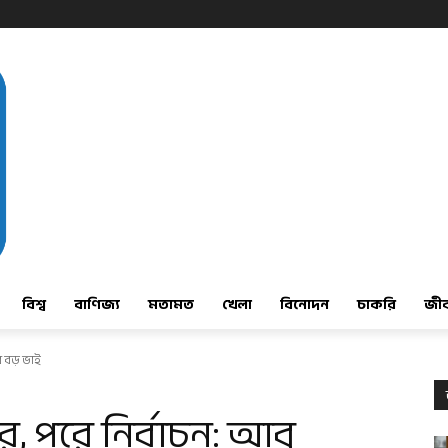
বিশ্ব
বাণিজ্য
মতামত
খেলা
বিনোদন
চাকরি
জী
 বড় ভাই
 পরে নির্বাচন: আবু