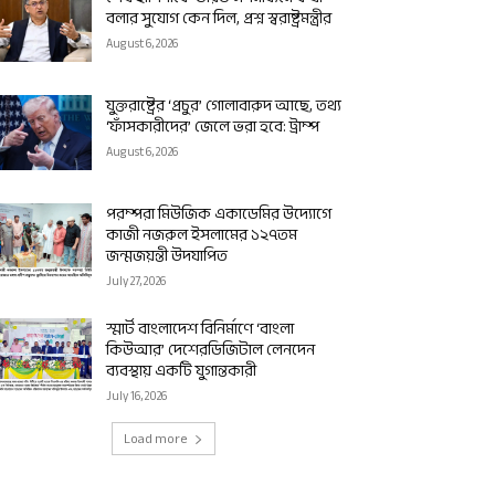
বলার সুযোগ কেন দিল, প্রশ্ন স্বরাষ্ট্রমন্ত্রীর
August 6, 2026
যুক্তরাষ্ট্রের ‘প্রচুর’ গোলাবারুদ আছে, তথ্য
‘ফাঁসকারীদের’ জেলে ভরা হবে: ট্রাম্প
August 6, 2026
পরম্পরা মিউজিক একাডেমির উদ্যোগে
কাজী নজরুল ইসলামের ১২৭তম
জন্মজয়ন্তী উদযাপিত
July 27, 2026
স্মার্ট বাংলাদেশ বিনির্মাণে ‘বাংলা
কিউআর’ দেশেরডিজিটাল লেনদেন
ব্যবস্থায় একটি যুগান্তকারী
July 16, 2026
Load more