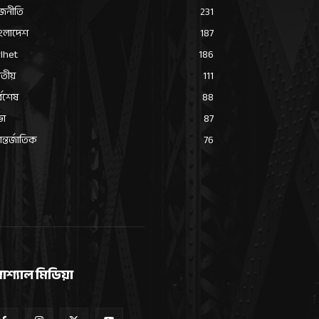
জনীতি
231
ংলাদেশ
187
lhet
186
তীয়
111
্বশেষ
88
ভা
87
্তর্জাতিক
76
োশ্যাল মিডিয়া