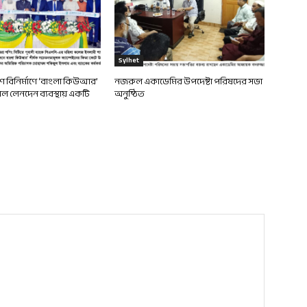
Sylhet
দেশ বিনির্মাণে ‘বাংলা কিউআর’
নজরুল একাডেমির উপদেষ্টা পরিষদের সভা
 লেনদেন ব্যবস্থায় একটি
অনুষ্ঠিত