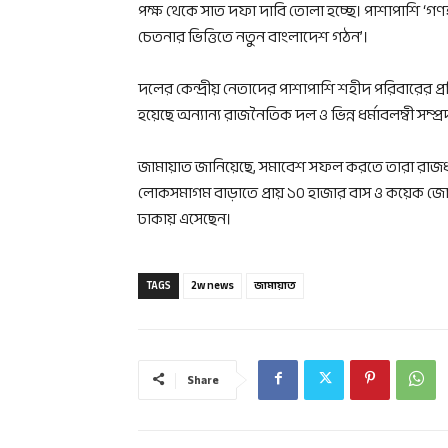
পক্ষ থেকে সাত দফা দাবি তোলা হচ্ছে। পাশাপাশি ‘গণহত্
চেতনার ভিত্তিতে নতুন বাংলাদেশ গঠন’।
দলের কেন্দ্রীয় নেতাদের পাশাপাশি শহীদ পরিবারের প্র
হয়েছে অন্যান্য রাজনৈতিক দল ও ভিন্ন ধর্মাবলম্বী সম্প্
জামায়াত জানিয়েছে, সমাবেশ সফল করতে তারা রাজধা
লোকসমাগম বাড়াতে প্রায় ১০ হাজার বাস ও কয়েক জোড
ঢাকায় এসেছেন।
TAGS
2w news
জামায়াত
Share