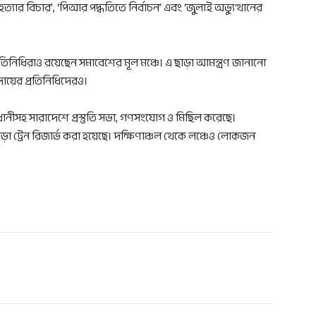
যার বিচার’, ‘পিআর পদ্ধতিতে নির্বাচন’ এবং ‘জুলাই অভ্যুত্থানের
তিনিধিরাও রয়েছেন সমাবেশের মূল মঞ্চে। এ ছাড়া আমন্ত্রণ জানানো
রদায়ের প্রতিনিধিদেরও।
নীসহ সারাদেশে প্রস্তুতি সভা, গণসংযোগ ও মিছিল করেছে।
়া ট্রেন রিজার্ভ করা হয়েছে। দক্ষিণাঞ্চল থেকে লঞ্চেও লোকজন