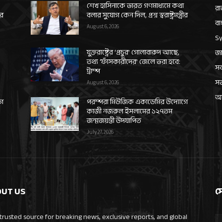
শেখ হাসিনাকে ভারত গণমাধ্যমে কথা
রা
ীর
বলার সুযোগ কেন দিল, প্রশ্ন স্বরাষ্ট্রমন্ত্রীর
বা
August 6, 2026
Sy
যুক্তরাষ্ট্রের ‘প্রচুর’ গোলাবারুদ আছে,
জা
তথ্য ‘ফাঁসকারীদের’ জেলে ভরা হবে:
সর
ট্রাম্প
স
August 6, 2026
আন
গে
পরম্পরা মিউজিক একাডেমির উদ্যোগে
কাজী নজরুল ইসলামের ১২৭তম
জন্মজয়ন্তী উদযাপিত
July 27, 2026
UT US
স
trusted source for breaking news, exclusive reports, and global