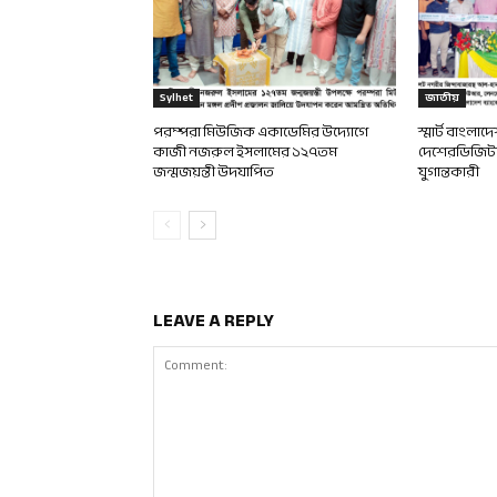
Sylhet
জাতীয়
পরম্পরা মিউজিক একাডেমির উদ্যোগে
স্মার্ট বাংলা
কাজী নজরুল ইসলামের ১২৭তম
দেশেরডিজিটাল
জন্মজয়ন্তী উদযাপিত
যুগান্তকারী
LEAVE A REPLY