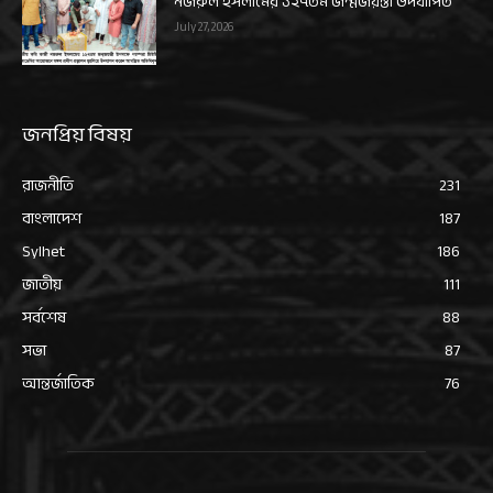
নজরুল ইসলামের ১২৭তম জন্মজয়ন্তী উদযাপিত
July 27, 2026
জনপ্রিয় বিষয়
রাজনীতি
231
বাংলাদেশ
187
Sylhet
186
জাতীয়
111
সর্বশেষ
88
সভা
87
আন্তর্জাতিক
76