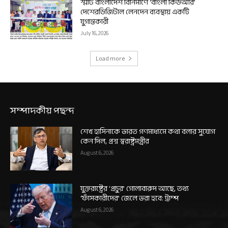
স্মার্ট বাংলাদেশ বিনির্মাণে ‘বাংলা কিউআর’
দেশেরডিজিটাল লেনদেন ব্যবস্থায় একটি
যুগান্তকারী
July 16, 2026
Load more
সম্পাদকীয় পছন্দ
শেখ হাসিনাকে ভারত গণমাধ্যমে কথা বলার সুযোগ
কেন দিল, প্রশ্ন স্বরাষ্ট্রমন্ত্রীর
August 6, 2026
যুক্তরাষ্ট্রের ‘প্রচুর’ গোলাবারুদ আছে, তথ্য
‘ফাঁসকারীদের’ জেলে ভরা হবে: ট্রাম্প
August 6, 2026