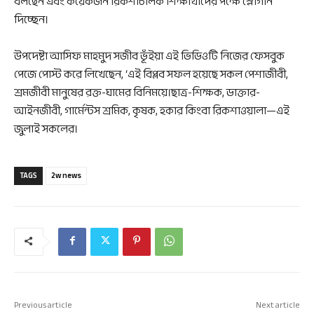
বলছেন এবং কয়েকজন রিকশাচালক শিক্ষার্থীদের পক্ষে স্লোগান
দিচ্ছেন।
উপদেষ্টা আসিফ মাহমুদ সজীব ভূঁইয়া এই ভিডিওটি নিজের ফেসবুক
পেজে পোস্ট করে লিখেছেন, ‘এই বিপ্লব সফল হয়েছে সকল পেশাজীবী,
শ্রমজীবী মানুষের রক্ত-ঘামের বিনিময়ে।ছাত্র-শিক্ষক, ডাক্তার-
আইনজীবী, গার্মেন্টস শ্রমিক, কৃষক, হকার কিংবা রিকশাওয়ালা—এই
জুলাই সকলের।
TAGS
2w news
Previous article
Next article