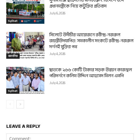
সুনামগঞ্জে ছাত্রদলের মানববন্ধন: বিদেশে বসে
প্রধানমন্ত্রীকে নিয়ে কটুক্তির প্রতিবাদ
July 6, 2026
Sylhet
সিলেটে উদীচীর আয়োজনে রবীন্দ্র-নজরুল
জয়ন্তীউদযাপিত: সমকালীন সংকটে রবীন্দ্র-নজরুল
দর্শনই মুক্তির পথ
July 4, 2026
জাতীয়
ছাতকে ২৬৬ কোটি টাকার সড়ক উন্নয়ন কাজস্থল
পরিদর্শনে কলিম উদ্দিন আহমেদ মিলন এমপি
July 4, 2026
Sylhet
LEAVE A REPLY