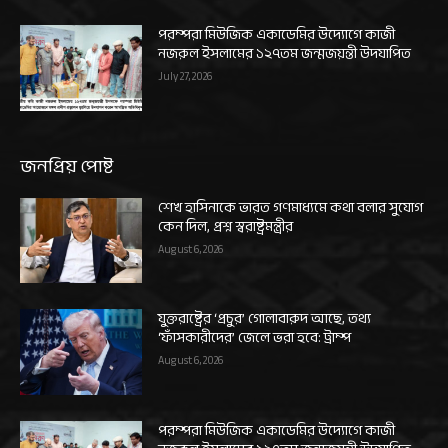
পরম্পরা মিউজিক একাডেমির উদ্যোগে কাজী
নজরুল ইসলামের ১২৭তম জন্মজয়ন্তী উদযাপিত
July 27, 2026
জনপ্রিয় পোষ্ট
শেখ হাসিনাকে ভারত গণমাধ্যমে কথা বলার সুযোগ
কেন দিল, প্রশ্ন স্বরাষ্ট্রমন্ত্রীর
August 6, 2026
যুক্তরাষ্ট্রের ‘প্রচুর’ গোলাবারুদ আছে, তথ্য
‘ফাঁসকারীদের’ জেলে ভরা হবে: ট্রাম্প
August 6, 2026
পরম্পরা মিউজিক একাডেমির উদ্যোগে কাজী