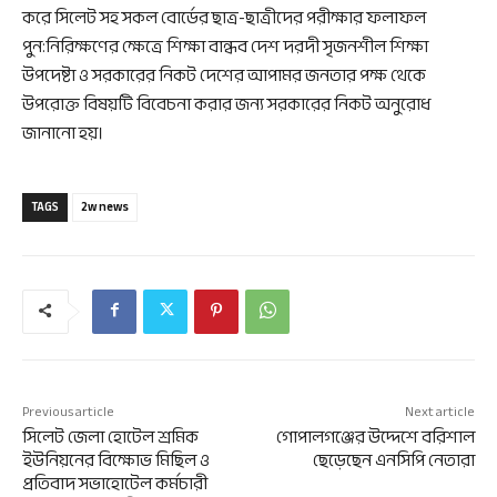
করে সিলেট সহ সকল বোর্ডের ছাত্র-ছাত্রীদের পরীক্ষার ফলাফল
পুন:নিরিক্ষণের ক্ষেত্রে শিক্ষা বান্ধব দেশ দরদী সৃজনশীল শিক্ষা
উপদেষ্টা ও সরকারের নিকট দেশের আপামর জনতার পক্ষ থেকে
উপরোক্ত বিষয়টি বিবেচনা করার জন্য সরকারের নিকট অনুরোধ
জানানো হয়।
TAGS
2w news
Previous article
Next article
সিলেট জেলা হোটেল শ্রমিক
গোপালগঞ্জের উদ্দেশে বরিশাল
ইউনিয়নের বিক্ষোভ মিছিল ও
ছেড়েছেন এনসিপি নেতারা
প্রতিবাদ সভাহোটেল কর্মচারী