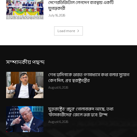
দেশেরডিজিটাল লেনদেন ব্যবস্থায় একটি
যুগান্তকারী
July 16, 2026
Load more
সম্পাদকীয় পছন্দ
শেখ হাসিনাকে ভারত গণমাধ্যমে কথা বলার সুযোগ
কেন দিল, প্রশ্ন স্বরাষ্ট্রমন্ত্রীর
August 6, 2026
যুক্তরাষ্ট্রের ‘প্রচুর’ গোলাবারুদ আছে, তথ্য
‘ফাঁসকারীদের’ জেলে ভরা হবে: ট্রাম্প
August 6, 2026