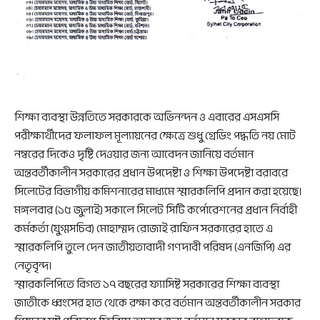
শিক্ষা ব্যবস্থা উন্নতিতে সরকারকে অভিনন্দন ও এবারের এসএসসি
পরীক্ষার্থীদের ফলাফল মূল্যায়নের ক্ষেত্রে শুধু গ্রেডিং পদ্ধতি নয় মোট
নম্বরের দিকেও দৃষ্টি দেওয়ার জন্য আবেদন জানিয়ে বর্তমান
অন্তবর্তীকালীন সরকারের প্রধান উপদেষ্টা ও শিক্ষা উপদেষ্টা বরাবরে
সিলেটের বিভাগীয় কমিশনারের মাধ্যমে স্মারকলিপি প্রদান করা হয়েছে।
মঙ্গলবার (১৫ জুলাই) সকালে সিলেট সিটি কর্পোরেশনের প্রধান নির্বাহী
কর্মকর্তা (যুগ্মসচিব) মোহাম্মদ রোজাই রাফিন সরকারের হাতে এ
স্মারকলিপি তুলে দেন জাতীয়তাবাদী গণদাবী পরিষদ (এনজিপি) এর
নেতৃবৃন্দ।
স্মারকলিপিতে বিগত ১৭ বছরের ফ্যাসিষ্ট সরকারের শিক্ষা ব্যবস্থা
জাতীকে ধ্বংসের হাত থেকে রক্ষা করে বর্তমান অন্তবর্তীকালীন সরকার