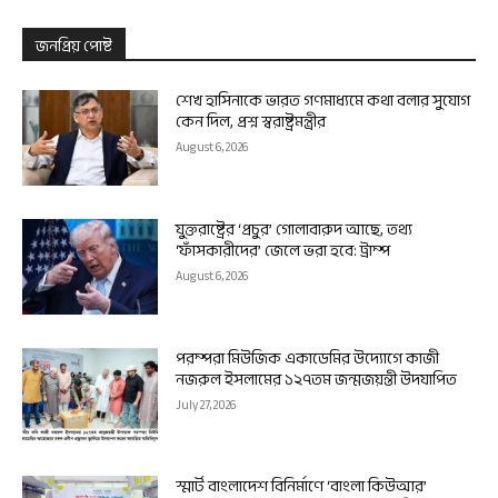
জনপ্রিয় পোষ্ট
শেখ হাসিনাকে ভারত গণমাধ্যমে কথা বলার সুযোগ
কেন দিল, প্রশ্ন স্বরাষ্ট্রমন্ত্রীর
August 6, 2026
যুক্তরাষ্ট্রের ‘প্রচুর’ গোলাবারুদ আছে, তথ্য
‘ফাঁসকারীদের’ জেলে ভরা হবে: ট্রাম্প
August 6, 2026
পরম্পরা মিউজিক একাডেমির উদ্যোগে কাজী
নজরুল ইসলামের ১২৭তম জন্মজয়ন্তী উদযাপিত
July 27, 2026
স্মার্ট বাংলাদেশ বিনির্মাণে ‘বাংলা কিউআর’