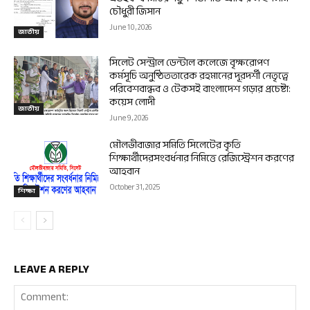
চৌধুরী জিসান
June 10, 2026
জাতীয়
সিলেট সেন্ট্রাল ডেন্টাল কলেজে বৃক্ষরোপণ
কর্মসূচি অনুষ্ঠিততারেক রহমানের দূরদর্শী নেতৃত্বে
পরিবেশবান্ধব ও টেকসই বাংলাদেশ গড়ার প্রচেষ্টা:
কয়েস লোদী
জাতীয়
June 9, 2026
মৌলভীবাজার সমিতি সিলেটের কৃতি
শিক্ষার্থীদেরসংবর্ধনার নিমিত্তে রেজিস্ট্রেশন করণের
আহবান
October 31, 2025
শিক্ষা
LEAVE A REPLY