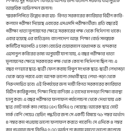
শিক্ষার সুষ্ট পরিবেশ ফিরিয়ে আনার জন্য বর্তমান সরকার বাহাদুরকে
আন্তরিক অভিনন্দন জনান।
স্মরকলিপিতে উল্লেখ করা হয়- বিগত সরকারের ক্যারিয়ার বিহীন কারি-
কলামে পরীক্ষা দিয়েছে এবারের এসএসসি পরীক্ষার্থীরা। প্রতি বছরেই
পরীক্ষা খাতা মূল্যায়নের ক্ষেত্রে সরকারের পক্ষ থেকে নির্দেশনা থাকে।
এবার হয়েছে এর ব্যতিক্রম। বাংলাদেশ আন্ত: শিক্ষা বোর্ড সমন্বয়ক
কমিটির সভাপতি ও ঢাকা বোর্ডের চেয়ারম্যান অধ্যাপক ড. খন্দকার
এহসানুল কবিরের ভাষ্য অনুযায়ী যানা যায়, এ বছর পরীক্ষার খাতা
মূল্যায়নের ক্ষেত্রে সরকারের পক্ষ থেকে কোনো নির্দেশনা ছিল না। এ
বছর গণহারে ছাত্র-ছাত্রী ফেল করায় বিপুল সংখ্যক ছাত্র-ছাত্রী লেখাপড়া
থেকে ঝড়ে পরবে এবং অনেক ভালো মেধাবী ছাত্র লেখা-পড়া থেকে
নিরুৎসাহিত হবে। এই বিপর্যয়ের জন্য দায়ী বিগত সরকারের ক্যারিয়ার
বিহীন কারিকুলাম, শিক্ষা নিয়ে বাণিজ্য ও তাদের মনগড়া শিক্ষা ব্যবস্থা
চালু করা। এ বছর পরীক্ষার ফলাফল পর্যালোচনা থেকে দেখা যায় এক
ছাত্র মোট মার্ক কম পেয়েও (এ+) জিপিএ ৫ পেয়েছে। আরেক ছাত্র মোট
মার্ক বেশি পেয়েও গ্রেডিং পদ্ধতির জন্য সে একটি বিষয়ে ৭৬ নম্বর অর্থ্যাৎ
৪ নম্বর কম পাওয়ায় ভালো ফলাফল করতে পারেনি। সে এদিকে ৪ নম্বর
কম পাওয়ার জন্য জিপিএ ৫.০০ অর্জন না করায় হয়তো ভালো কলেজে