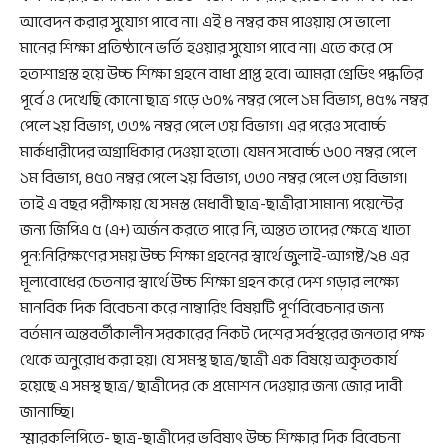
আবেদন করার সুযোগ পাবে না। এই ৪ নম্বর কম পাওয়ায় সে ভালো
মানের শিক্ষা প্রতিষ্ঠানে ভর্তি হওয়ার সুযোগ পাবে না। এতে করে সে
হতাশাগ্রস্ত হয়ে উচ্চ শিক্ষা গ্রহনে বাধা প্রাপ্ত হবে। আমরা গ্রেডিং পদ্ধতির
পূর্বে ও দেখেছি কোনো ছাত্র গড়ে ৬০% নম্বর পেলে ১ম বিভাগ, ৪৫% নম্বর
পেলে ২য় বিভাগ, ৩৩% নম্বর পেলে ৩য় বিভাগ। এর পরেও সবোর্চ্চ
মার্কধারীদের অগ্রাধিকার দেওয়া হতো। যেমন সবোর্চ্চ ৬০০ নম্বর পেলে
১ম বিভাগ, ৪৫০ নম্বর পেলে ২য় বিভাগ, ৩৩০ নম্বর পেলে ৩য় বিভাগ।
তাই এ বছর পরীক্ষায় যে সমস্ত মেধাবী ছাত্র-ছাত্রীরা সামান্য পয়েন্টের
জন্য জিপিএ ৫ (এ+) অর্জন করতে পারে নি, অন্তত তাদের ক্ষেত্রে খাতা
পূন:নিরিক্ষণের সময় উচ্চ শিক্ষা গ্রহনের স্বার্থে জুলাই-আগষ্ট/২৪ এর
মূল্যবোধের চেতনার স্বার্থে উচ্চ শিক্ষা গ্রহন করে দেশ গড়ার লক্ষ্যে
মানবিক দিক বিবেচনা করে নাম্বারিং বিষয়টি পূর্ণবিবেচনার জন্য
বর্তমান অন্তবর্তীকালীন সরকারের নিকট দেশের সর্বস্থরের জনতার পক্ষ
থেকে অনুরোধ করা হয়। যে সমস্থ ছাত্র/ছাত্রী এক বিষয়ে অকৃতকার্য
হয়েছে এ সমস্থ ছাত্র/ ছাত্রীদের কে প্রমোশন দেওয়ার জন্য জোর দাবী
জানাচ্ছি।
স্মারকলিপিতে- ছাত্র-ছাত্রীদের ভবিষ্যৎ উচ্চ শিক্ষার দিক বিবেচনা