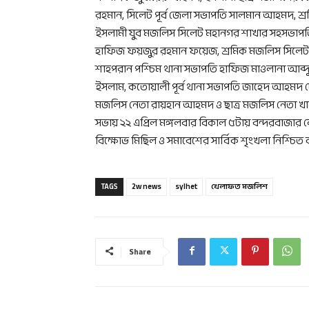
রহমান, সিলেট পূর্ব জেলা সভাপতি সালমান আহমদ, 
ইসলামী যুব মজলিস সিলেট মহানগর শাখার সহসভাপত
হাফিজ ফয়জুর রহমান ফয়েজ, শ্রমিক মজলিস সিলে
শাহপরান পশ্চিম থানা সভাপতি হাফিজ মাওলানা আব্দু
ইসলাম, কতোয়ালী পূর্ব থানা সভাপতি জাহেদ আহমদ 
মজলিস নেতা রায়হান আহমদ ও ছাত্র মজলিস নেতা খা
সভায় ২২ এপ্রিল মঙ্গলবার বিকাল ৫টায় বন্দরবাজার
বিক্ষোভ মিছিল ও সমাবেশের সার্বিক শৃংখলা নিশ্চিত ক
TAGS
2w news
sylhet
খেলাফত মজলিশ
Share