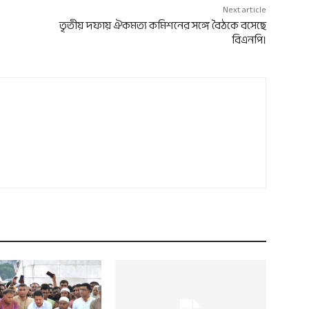
Next article
তৃতীয় দফায় ঐকমত্য কমিশনের সঙ্গে বৈঠকে বসেছে
বিএনপি।