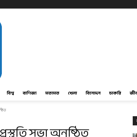
বিশ্ব
বাণিজ্য
মতামত
খেলা
বিনোদন
চাকরি
জী
্ঠিত
্তুতি সভা অনুষ্ঠিত