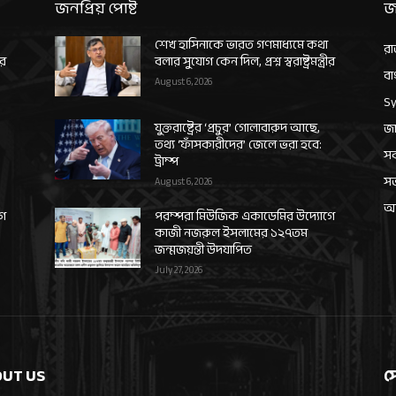
জনপ্রিয় পোষ্ট
জ
শেখ হাসিনাকে ভারত গণমাধ্যমে কথা
রা
ীর
বলার সুযোগ কেন দিল, প্রশ্ন স্বরাষ্ট্রমন্ত্রীর
বা
August 6, 2026
Sy
যুক্তরাষ্ট্রের ‘প্রচুর’ গোলাবারুদ আছে,
জা
তথ্য ‘ফাঁসকারীদের’ জেলে ভরা হবে:
সর
ট্রাম্প
স
August 6, 2026
আন
গে
পরম্পরা মিউজিক একাডেমির উদ্যোগে
কাজী নজরুল ইসলামের ১২৭তম
জন্মজয়ন্তী উদযাপিত
July 27, 2026
UT US
স