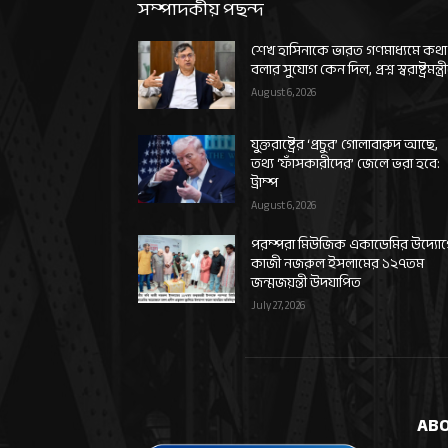
সম্পাদকীয় পছন্দ
শেখ হাসিনাকে ভারত গণমাধ্যমে কথা
বলার সুযোগ কেন দিল, প্রশ্ন স্বরাষ্ট্রমন্ত্র
August 6, 2026
যুক্তরাষ্ট্রের ‘প্রচুর’ গোলাবারুদ আছে,
তথ্য ‘ফাঁসকারীদের’ জেলে ভরা হবে:
ট্রাম্প
August 6, 2026
পরম্পরা মিউজিক একাডেমির উদ্যো
কাজী নজরুল ইসলামের ১২৭তম
জন্মজয়ন্তী উদযাপিত
July 27, 2026
ABO