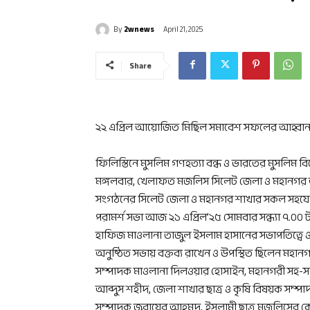
By
2wnews
April 21, 2025
Share
২২ এপ্রিল আয়োজিত মিছিল সমাবেশ সফলের আহ্বা
ফিলিস্তিনে মুসলিম গণহত্যা বন্ধ ও ভারতের মুসলিম ব
মঙ্গলবার, খেলাফত মজলিস সিলেট জেলা ও মহানগর আয
সংগঠনের সিলেট জেলা ও মহানগর শাখার সকল সহযোগী
পরামর্শ সভা আজ ২১ এপ্রিল’২৫ সোমবার সন্ধ্যা ৭.০০
হাফিজ মাওলানা তাজুল ইসলাম হাসানের সভাপতিত্বে 
অনুষ্ঠিত সভায় বক্তব্য রাখেন ও উপস্থিত ছিলেন মহা
সম্পাদক মাওলানা দিলওয়ার হোসাইন, মহানগরী সহ-সা
আব্দুস শহীদ, জেলা শাখার ছাত্র ও কৃষি বিষয়ক সম্
সম্পাদক জুবায়ের আহমদ, ইসলামী ছাত্র মজলিসের কেন্