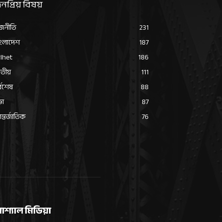
নপ্রিয় বিষয়
জনীতি
231
ংলাদেশ
187
lhet
186
তীয়
111
্বশেষ
88
ভা
87
্তর্জাতিক
76
োশ্যাল মিডিয়া