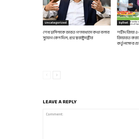
Uncategorized
Sylhet
শেখ হাসিনাকে ভারত গণমাধ্যমে কথা বলার
শহীদ জিয়া ও
সুযোগ কেন দিল, প্রশ্ন স্বরাষ্ট্রমন্ত্রীর
জিয়ারত করলে
কর্তৃপক্ষের চে
LEAVE A REPLY