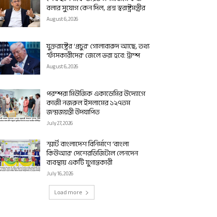
বলার সুযোগ কেন দিল, প্রশ্ন স্বরাষ্ট্রমন্ত্রীর
August 6, 2026
যুক্তরাষ্ট্রের ‘প্রচুর’ গোলাবারুদ আছে, তথ্য
‘ফাঁসকারীদের’ জেলে ভরা হবে: ট্রাম্প
August 6, 2026
পরম্পরা মিউজিক একাডেমির উদ্যোগে
কাজী নজরুল ইসলামের ১২৭তম
জন্মজয়ন্তী উদযাপিত
July 27, 2026
স্মার্ট বাংলাদেশ বিনির্মাণে ‘বাংলা
কিউআর’ দেশেরডিজিটাল লেনদেন
ব্যবস্থায় একটি যুগান্তকারী
July 16, 2026
Load more