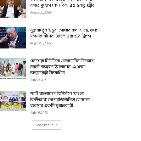
বলার সুযোগ কেন দিল, প্রশ্ন স্বরাষ্ট্রমন্ত্রীর
August 6, 2026
যুক্তরাষ্ট্রের ‘প্রচুর’ গোলাবারুদ আছে, তথ্য
‘ফাঁসকারীদের’ জেলে ভরা হবে: ট্রাম্প
August 6, 2026
পরম্পরা মিউজিক একাডেমির উদ্যোগে
কাজী নজরুল ইসলামের ১২৭তম
জন্মজয়ন্তী উদযাপিত
July 27, 2026
স্মার্ট বাংলাদেশ বিনির্মাণে ‘বাংলা
কিউআর’ দেশেরডিজিটাল লেনদেন
ব্যবস্থায় একটি যুগান্তকারী
July 16, 2026
Load more