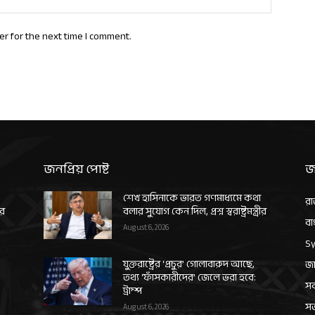
er for the next time I comment.
জনপ্রিয় পোষ্ট
জ
শেখ হাসিনাকে ভারত গণমাধ্যমে কথা
রা
ীর
বলার সুযোগ কেন দিল, প্রশ্ন স্বরাষ্ট্রমন্ত্রীর
বা
August 6, 2026
Sy
যুক্তরাষ্ট্রের ‘প্রচুর’ গোলাবারুদ আছে,
জা
তথ্য ‘ফাঁসকারীদের’ জেলে ভরা হবে:
সর
ট্রাম্প
স
August 6, 2026