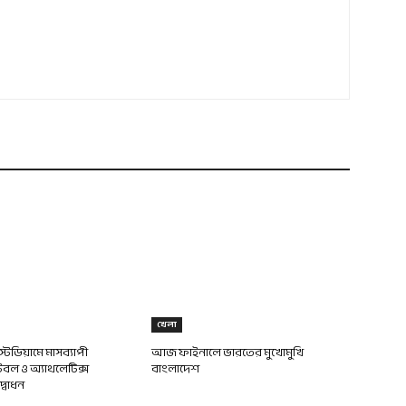
খেলা
টেডিয়ামে মাসব্যাপী
আজ ফাইনালে ভারতের মুখোমুখি
টবল ও অ্যাথলেটিক্স
বাংলাদেশ
দ্বোধন