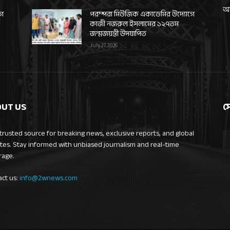
আন
গে
পরম্পরা মিউজিক একাডেমির উদ্যোগে
কাজী নজরুল ইসলামের ১২৭তম
জন্মজয়ন্তী উদযাপিত
July 27, 2026
UT US
স
trusted source for breaking news, exclusive reports, and global
tes. Stay informed with unbiased journalism and real-time
rage.
act us:
info@2wnews.com