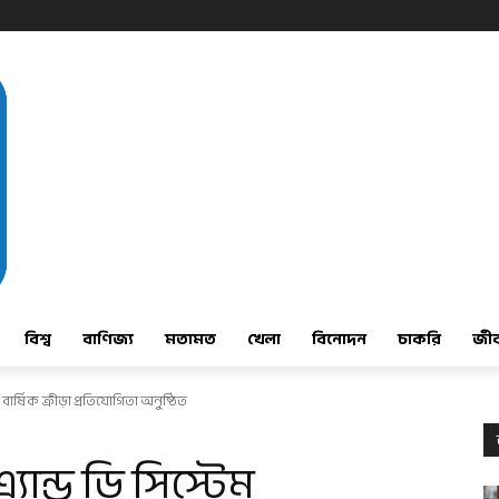
বিশ্ব
বাণিজ্য
মতামত
খেলা
বিনোদন
চাকরি
জী
বার্ষিক ক্রীড়া প্রতিযোগিতা অনুষ্ঠিত
যান্ড ডি সিস্টেম