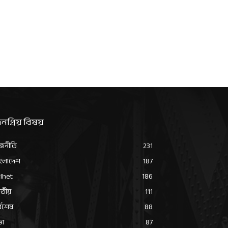
নপ্রিয় বিষয়
জনীতি
231
ংলাদেশ
187
lhet
186
তীয়
111
্বশেষ
88
ভা
87