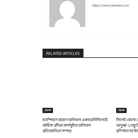
https://www.2wnews.com
RELATED ARTICLES
খেলা
খেলা
চ্যাম্পিয়ন রাজন ভলিবল একাডেমিসিলেটে
সিলেট জেলা স্
বার্ষিক ক্রীড়া কর্মসূচির ভলিবল
অনূর্ধ্ব-১৫ফু
প্রতিযোগিতা সম্পন্ন
প্রশিক্ষণের উ