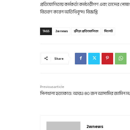
প্রতিযোগিতায় কর্মকর্তা কর্মচারীগণ এবং তাদের পোষ্
বিতরণ করেন অতিথিবৃন্দ। বিজ্ঞপ্তি
TAGS
2w news
ক্রীড়া প্রতিযোগিতা
সিলেট
Share
Previous article
পিলখানা হত্যাকাণ্ড: আরও ৪০ জন আসামির জামিন মঞ্
2wnews