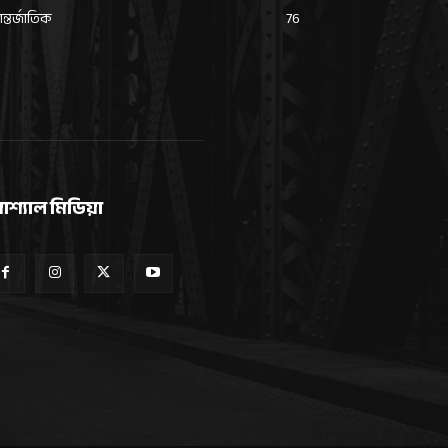
্তর্জাতিক
76
োশ্যাল মিডিয়া