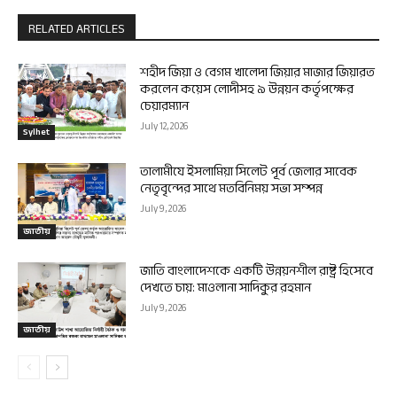
RELATED ARTICLES
শহীদ জিয়া ও বেগম খালেদা জিয়ার মাজার জিয়ারত
করলেন কয়েস লোদীসহ ৯ উন্নয়ন কর্তৃপক্ষের
চেয়ারম্যান
July 12, 2026
Sylhet
তালামীযে ইসলামিয়া সিলেট পূর্ব জেলার সাবেক
নেতৃবৃন্দের সাথে মতবিনিময় সভা সম্পন্ন
July 9, 2026
জাতীয়
জাতি বাংলাদেশকে একটি উন্নয়নশীল রাষ্ট্র হিসেবে
দেখতে চায়: মাওলানা সাদিকুর রহমান
July 9, 2026
জাতীয়