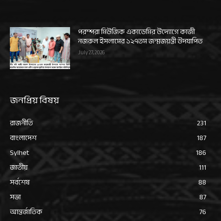
পরম্পরা মিউজিক একাডেমির উদ্যোগে কাজী
নজরুল ইসলামের ১২৭তম জন্মজয়ন্তী উদযাপিত
July 27, 2026
জনপ্রিয় বিষয়
রাজনীতি
231
বাংলাদেশ
187
Sylhet
186
জাতীয়
111
সর্বশেষ
88
সভা
87
আন্তর্জাতিক
76