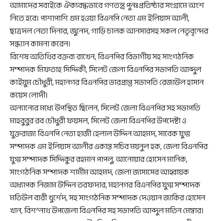
আমাদের সবাইকে ঐক্যবদ্ধভাবে গণতন্ত্র পুনঃপ্রতিষ্ঠার সংগ্রামে অংশ
নিতে হবে। পাশাপাশি গুম হওয়া বিএনপি নেতা এম ইলিয়াস আলী,
ছাত্রদল নেতা দিনার, জুনেদ, গাড়ি চালক আনসারসহ সকল নেতৃবৃন্দের
সন্ধ্যান কামনা করেন।
বিশেষ অতিথির বক্তব্য রাখেন, বিএনপির বিভাগীয় সহ সাংগঠনিক
সম্পাদক মিফতাহ সিদ্দিকী, সিলেট জেলা বিএনপির সভাপতি আব্দুল
কাইয়ুম চৌধুরী, মহানগর বিএনপির ভারপ্রাপ্ত সভাপতি রেজাউল হাসান
কয়েস লোদী।
অন্যান্যের মধ্যে উপস্থিত ছিলেন, সিলেট জেলা বিএনপির সহ সভাপতি
মাহবুবুর রব চৌধুরী ফয়সল, সিলেট জেলা বিএনপির উপদেষ্টা ও
যুক্তরাজ্য বিএনপি নেতা হাজী হেলাল উদ্দিন আহমদ, সাবেক যুগ্ম
সম্পাদক এম ইলিয়াস আলীর একান্ত সচিব ময়নুল হক, জেলা বিএনপির
যুগ্ম সম্পাদক সিদ্দিকুর রহমান পাপলু, আনোয়ার হোসেন মানিক,
সাংগঠনিক সম্পাদক শামীম আহমদ, জেলা জাসাসের আহ্বায়ক
অধ্যাপক নিজাম উদ্দিন তরফদার, মহানগর বিএনপির যুগ্ম সম্পাদক
মতিউল বারী খুর্শেদ, সহ সাংগঠনিক সম্পাদক দেওয়ান জাকির হোসেন
খান, বিশ^নাথ উপজেলা বিএনপির সহ সভাপতি আব্দুল মতিন মেম্বার।