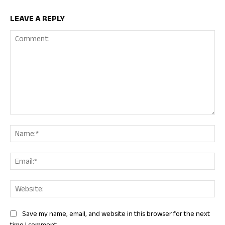
LEAVE A REPLY
Comment:
Nam
Ema
Web
Save my name, email, and website in this browser for the next
time I comment.