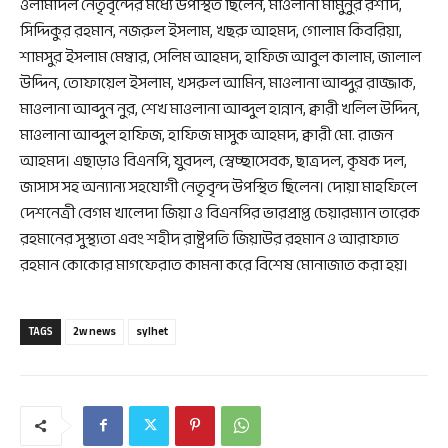
ওলামাদল নেতৃবৃন্দের মধ্যে উপস্থিত ছিলেন, মাওলানা মামুনুর রশীদ,
সিদ্দিকুর রহমান, নজরুল ইসলাম, খছরু আহমদ, গোলাম কিবরিয়া,
শামসুর ইসলাম মেম্বার, সেলিম আহমদ, হাফিজ আবুল কালাম, জালাল
উদ্দিন, তোফায়েল ইসলাম, খসরুল আমিন, মাওলানা আব্দুর রাজ্জাক,
মাওলানা আব্দুন নুর, শেখ মাওলানা আব্দুল হান্নান, ক্বারী খলিল উদ্দিন,
মাওলানা আব্দুল হাফিজ, হাফিজ মাসুক আহমদ, ক্বারী মো. রাজন
আহমদ। এছাড়াও বিএনপি, যুবদল, স্বেচ্ছাসেবক, ছাত্রদল, কৃষক দল,
জাসাস সহ অন্যান্য সহযোগী নেতৃবৃন্দ উপস্থিত ছিলেন। দোয়া মাহফিলে
দেশনেত্রী বেগম খালেদা জিয়া ও বিএনপির ভারপ্রাপ্ত চেয়ারম্যান তারেক
রহমানের সুস্থ্যতা এবং শহীদ রাষ্ট্রপতি জিয়াউর রহমান ও আরাফাত
রহমান কোকোর মাগফেরাত কামনা করে বিশেষ মোনাজাত করা হয়।
TAGS
2w news
sylhet