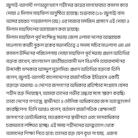
জুলাই-আগস্ট গণঅভ্যূত্থানে শহীদের রুহের মাগফেরাত কামনা করে
দোয়া ও মিলাদ মাহফিল অনুষ্ঠিত হয়েছে। শুক্রবার (১৮ জুলাই) বাদ
আসর হযরত শাহজালাল (রহ.) এর মাজার মসজিদ প্রাঙ্গনে এই দোয়া ও
মিলাদ মাহফিলের আয়োজন করা হয়েছে।
মিলাদ মাহফিল পূর্ব সংক্ষিপ্ত সভায় জেলা ওলামা দলের আহ্বায়ক
মাওলানা কাজী নুরুল হকের সভাপতিত্বে ও সদস্য সচিব মাওলানা এম এম
কামাল উদ্দিনের পরিচালনায় দোয়া মাহফিল পূর্ব সভায় প্রধান অতিথির
বক্তব্য রাখেন, বাংলাদেশ জাতীয়তাবাদী দল বিএনপি চেয়ারপার্সনের
উপদেষ্টা খন্দকার আব্দুল মুক্তাদির। প্রধান অতিথির বক্তব্যে তিনি
বলেন, জুলাই-আগস্ট বাংলাদেশের রাজনৈতিক ইতিহাসে একটি
রক্তাক্ত অধ্যায়। এ দেশের জনগণের অধিকার প্রতিষ্ঠার সংগ্রামে যেসব
শহীদ রক্ত দিয়েছেন, আমরা তাদের গভীর শ্রদ্ধার সঙ্গে স্মরণ করছি।
তারা দেশের গণতন্ত্র, স্বাধীনতা ও মৌলিক অধিকারের জন্য আত্মোৎসর্গ
করেছিলেন। তিনি আরও বলেন, বর্তমান রাজনৈতিক প্রেক্ষাপটে
জনগণের ভোটাধিকার, মতপ্রকাশের স্বাধীনতা এবং মানবাধিকার
চরমভাবে লঙ্ঘিত হচ্ছে। এই সময় শহীদদের আত্মত্যাগ থেকে
আমাদের শিক্ষা নিতে হবে। তাদের রক্ত যেন বৃথা না যায়, এজন্য