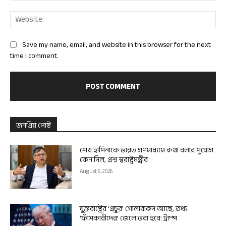
Web
Save my name, email, and website in this browser for the next
time I comment.
জনপ্রিয় পোষ্ট
শেখ হাসিনাকে ভারত গণমাধ্যমে কথা বলার সুযোগ
কেন দিল, প্রশ্ন স্বরাষ্ট্রমন্ত্রীর
August 6, 2026
যুক্তরাষ্ট্রের ‘প্রচুর’ গোলাবারুদ আছে, তথ্য
‘ফাঁসকারীদের’ জেলে ভরা হবে: ট্রাম্প