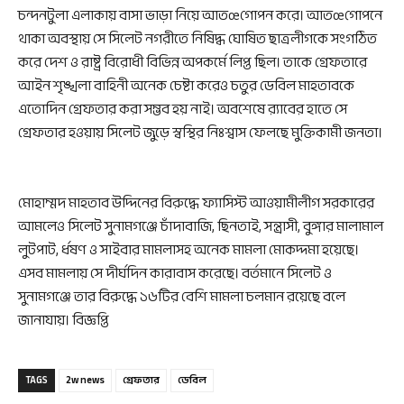
চন্দনটুলা এলাকায় বাসা ভাড়া নিয়ে আতœগোপন করে। আতœগোপনে
থাকা অবস্থায় সে সিলেট নগরীতে নিষিদ্ধ ঘোষিত ছাত্রলীগকে সংগঠিত
করে দেশ ও রাষ্ট্র বিরোধী বিভিন্ন অপকর্মে লিপ্ত ছিল। তাকে গ্রেফতারে
আইন শৃঙ্খলা বাহিনী অনেক চেষ্টা করেও চতুর ডেবিল মাহতাবকে
এতোদিন গ্রেফতার করা সম্ভব হয় নাই। অবশেষে র‌্যাবের হাতে সে
গ্রেফতার হওয়ায় সিলেট জুড়ে স্বস্থির নিঃশ্বাস ফেলছে মুক্তিকামী জনতা।
মোহাম্মদ মাহতাব উদ্দিনের বিরুদ্ধে ফ্যাসিস্ট আওয়ামীলীগ সরকারের
আমলেও সিলেট সুনামগঞ্জে চাঁদাবাজি, ছিনতাই, সন্ত্রাসী, বুঙ্গার মালামাল
লুটপাট, র্ধষণ ও সাইবার মামলাসহ অনেক মামলা মোকদ্দমা হয়েছে।
এসব মামলায় সে দীর্ঘদিন কারাবাস করেছে। বর্তমানে সিলেট ও
সুনামগঞ্জে তার বিরুদ্ধে ১৬টির বেশি মামলা চলমান রয়েছে বলে
জানাযায়। বিজ্ঞপ্তি
TAGS
2w news
গ্রেফতার
ডেবিল