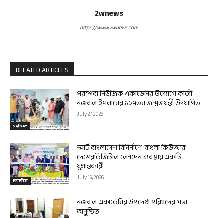
2wnews
https://www.2wnews.com
RELATED ARTICLES
পরম্পরা মিউজিক একাডেমির উদ্যোগে কাজী
নজরুল ইসলামের ১২৭তম জন্মজয়ন্তী উদযাপিত
July 27, 2026
Sylhet
স্মার্ট বাংলাদেশ বিনির্মাণে ‘বাংলা কিউআর’
দেশেরডিজিটাল লেনদেন ব্যবস্থায় একটি
যুগান্তকারী
July 16, 2026
জাতীয়
নজরুল একাডেমির উপদেষ্টা পরিষদের সভা
অনুষ্ঠিত