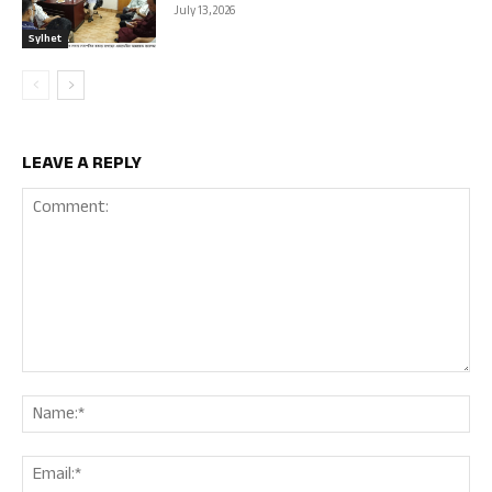
July 13, 2026
Sylhet
LEAVE A REPLY
Comment:
Nam
Ema