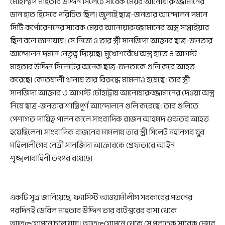
মোহাম্মদ মাহতাব উদ্দিন সিলেটে সাবেক মেয়র আনোয়ারুজ্জামানের
ডান হাত হিসেবে পরিচিত ছিল। জুলাই ছাত্র-জনতার আন্দোলন দমনে
সিটি কর্পোরেশনের সাবেক মেয়র আনোয়ারুজ্জামানের অস্ত্র সাপ্লাইয়ার
ছিল বলে জানাযায়। সে নিজে ও তার স্ত্রী সানজিদা আক্তার ছাত্র-জনতার
আন্দোলন দমনে নেতৃত্ব দিয়েছে। মুখোশবেঁধে অস্ত্র হাতে ৪ আগস্ট
মাহতাব উদ্দিন সিলেটের অনেক ছাত্র-জনতাকে গুলি করে আহত
করেছে। কোতয়ালী থানায় তার বিরুদ্ধে মামলাও হয়েছে। তার স্ত্রী
সানজিদা আক্তার ৩ আগস্ট চৌহাট্টায় আনোয়ারুজ্জামানের দেওয়া অস্ত্র
নিয়ে ছাত্র-জনতার শান্তিপূর্ণ আন্দোলনে গুলি করেছে। তার গুলিতে
পেশাগত দায়িত্ব পালন কালে সাংবাদিক রাজন আহমদ গুরুতর আহত
হয়েছিলেন। সাংবাদিক রাজনের মামলায় তার স্ত্রী সিলেট মহানগর যুব
মহিলালীগের নেত্রী সানজিদা আক্তারকে গ্রেফতারে আইন
শৃঙ্খলাবাহিনী তৎপর রয়েছে।
একটি সূত্র জানিয়েছে, ফ্যাসিস্ট আওয়ামীলীগ সরকারের পতনের
পরদিনই ডেবিল মাহতাব উদ্দিন তার বটেশ্বরের বাসা থেকে
আতœগোপনে চলে যায়। আতœগোপনে থেকে সে পলাতক সাবেক মেয়র