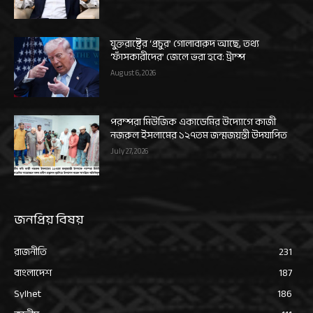
যুক্তরাষ্ট্রের ‘প্রচুর’ গোলাবারুদ আছে, তথ্য
‘ফাঁসকারীদের’ জেলে ভরা হবে: ট্রাম্প
August 6, 2026
পরম্পরা মিউজিক একাডেমির উদ্যোগে কাজী
নজরুল ইসলামের ১২৭তম জন্মজয়ন্তী উদযাপিত
July 27, 2026
জনপ্রিয় বিষয়
রাজনীতি
231
বাংলাদেশ
187
Sylhet
186