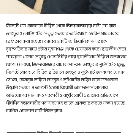
সিলেটে গত রোববারে মিছিল থেকে জিন্দাবাজারের বাটা শো-রুম
ভাঙচুর ও লোটপাটের নেতৃত্ব দেওয়ার অভিযোগে ডেবিল মাহতাবকে
গ্রেফতার করা হয়েছে। র‌্যাবের একটি আভিযানিক দল তাকে
বৃহস্পতিবার সাড়ে ৪টায় সুনামগঞ্জ থেকে গ্রেফতার করে। ছাত্রলীগ নেতা
শাফয়াত খানের নেতৃত্বে ধোপাদিঘীর পারে ছাত্রলীগের মিছিলে জনবলের
যোগান দেওয়া, জিন্দাবাজারে বাটার শো-রুম ভাংচুর ও লুটপাটে নেতৃত্ব,
সিলেটে রোববারে বিভিন্ন প্রতিষ্টানে ভাংচুর ও লুটপাটে জনবলের যোগান
দেওয়া, ফেসবুক লাইভে ভাংচুর ও লুটপাটের লাইভ করে জনগনকে
উস্কানি দেওয়া, ৪ আগস্ট বৈষম্য বিরোধী আন্দোলনে হামলার
অভিযোগের মামলাসহ সরকারী ও রাষ্ট্রবিরোধী চক্রান্তের অভিযোগে
দীর্ঘদিন নজরদারীর পর অবশেষে তাকে গ্রেফতার করতে সক্ষম হয়েছে
র‌্যাপিড এ্যাকশন ব্যাটালিয়ন র‌্যাব।