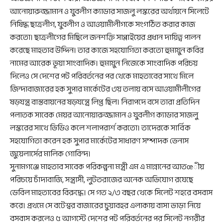
আনোয়ারুজ্জামান ও যুবলীগ ক্যাডার সাজলু লস্করের অর্থায়নে সিলেটে
নিষিদ্ধ ছাত্রলীগ, যুবলীগ ও আওয়ামীলীগকে সংগঠিত করার কাজ
করতো। ছাত্রলীগের মিছিলে জনশক্তি সাপ্লাইয়ের প্রধান দায়িত্ব পালন
করেছে মাহতাব উদ্দিন। তার কাজে সহযোগিতা করতো হুমায়ুন কবির
নামের আরেক ভূয়া সাংবাদিক। হুমায়ুন নিজেকে সাংবাদিক পরিচয়
দিলেও সে দেশের পট পরিবর্তনের পর থেকে মাহতাবের সাথে মিলে
জিন্দাবাজারের হক সুপার মার্কেটের ৩য় তলায় বসে আওয়ামীলীগের
ষড়যন্ত্র বাস্তবায়নের ষড়যন্ত্রে লিপ্ত ছিল। নিরাপদে বসে তারা প্রতিদিন
পলাতক সাবেক মেয়র আনোয়ারুজ্জামান ও যুবলীগ ক্যাডার সাজলু
লস্করের সাথে ভিডিও কলে শলাপরার্শ করতো। তাদেরকে সার্বিক
সহযোগিতা করেন হক সুপার মার্কেটের সাধারণ সম্পাদক ভেনাস
জুয়েলার্সের মালিক গোবিন্দ।
সুনামগঞ্জে মাহতাব সাবেক পরিকল্পনা মন্ত্রী এম এ মান্নানের আতœীয়
পরিচয়ে চাঁদাবাজি, সন্ত্রাসী, লুটতরাজের অনেক অভিযোগ রযেছে
ডেবিল মাহতাবের বিরুদ্ধে। সে গত ২/৩ বছর থেকে সিলেট শহরে বসবাস
করে। প্রথমে সে বটেশ্বর বাজারের চুয়াবহর এলাকায় বাসা ভাড়া নিয়ে
বসবাস করলেও ৫ আগস্টে দেশের পট পরিবর্তনের পর সিলেট নগরীর