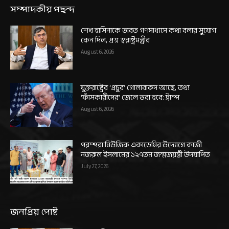
সম্পাদকীয় পছন্দ
শেখ হাসিনাকে ভারত গণমাধ্যমে কথা বলার সুযোগ
কেন দিল, প্রশ্ন স্বরাষ্ট্রমন্ত্রীর
August 6, 2026
যুক্তরাষ্ট্রের ‘প্রচুর’ গোলাবারুদ আছে, তথ্য
‘ফাঁসকারীদের’ জেলে ভরা হবে: ট্রাম্প
August 6, 2026
পরম্পরা মিউজিক একাডেমির উদ্যোগে কাজী
নজরুল ইসলামের ১২৭তম জন্মজয়ন্তী উদযাপিত
July 27, 2026
জনপ্রিয় পোষ্ট