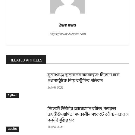
2wnews
https://www.2wnews.com
RELATED ARTICLES
সুনামগঞ্জে ছাত্রদলের মানববন্ধন: বিদেশে বসে
প্রধানমন্ত্রীকে নিয়ে কটুক্তির প্রতিবাদ
July 6, 2026
Sylhet
সিলেটে উদীচীর আয়োজনে রবীন্দ্র-নজরুল
জয়ন্তীউদযাপিত: সমকালীন সংকটে রবীন্দ্র-নজরুল
দর্শনই মুক্তির পথ
July 4, 2026
জাতীয়