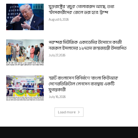
যুক্তরাষ্ট্রের ‘প্রচুর’ গোলাবারুদ আছে, তথ্য
‘ফাঁসকারীদের’ জেলে ভরা হবে: ট্রাম্প
August 6, 2026
পরম্পরা মিউজিক একাডেমির উদ্যোগে কাজী
নজরুল ইসলামের ১২৭তম জন্মজয়ন্তী উদযাপিত
July 27, 2026
স্মার্ট বাংলাদেশ বিনির্মাণে ‘বাংলা কিউআর’
দেশেরডিজিটাল লেনদেন ব্যবস্থায় একটি
যুগান্তকারী
July 16, 2026
Load more