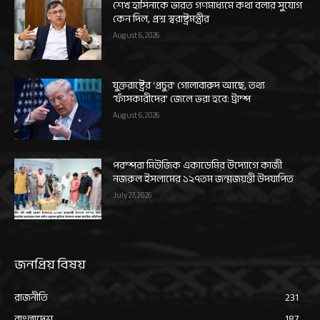
শেখ হাসিনাকে ভারত গণমাধ্যমে কথা বলার সুযোগ
কেন দিল, প্রশ্ন স্বরাষ্ট্রমন্ত্রীর
August 6, 2026
যুক্তরাষ্ট্রের ‘প্রচুর’ গোলাবারুদ আছে, তথ্য
‘ফাঁসকারীদের’ জেলে ভরা হবে: ট্রাম্প
August 6, 2026
পরম্পরা মিউজিক একাডেমির উদ্যোগে কাজী
নজরুল ইসলামের ১২৭তম জন্মজয়ন্তী উদযাপিত
July 27, 2026
জনপ্রিয় বিষয়
রাজনীতি
231
বাংলাদেশ
187