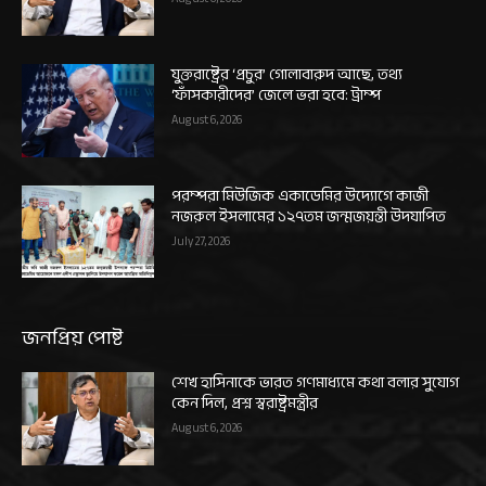
যুক্তরাষ্ট্রের ‘প্রচুর’ গোলাবারুদ আছে, তথ্য
‘ফাঁসকারীদের’ জেলে ভরা হবে: ট্রাম্প
August 6, 2026
পরম্পরা মিউজিক একাডেমির উদ্যোগে কাজী
নজরুল ইসলামের ১২৭তম জন্মজয়ন্তী উদযাপিত
July 27, 2026
জনপ্রিয় পোষ্ট
শেখ হাসিনাকে ভারত গণমাধ্যমে কথা বলার সুযোগ
কেন দিল, প্রশ্ন স্বরাষ্ট্রমন্ত্রীর
August 6, 2026