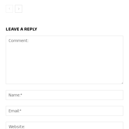
LEAVE A REPLY
Comment:
Nam
Ema
Web