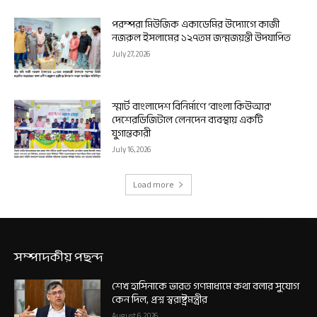
পরম্পরা মিউজিক একাডেমির উদ্যোগে কাজী
নজরুল ইসলামের ১২৭তম জন্মজয়ন্তী উদযাপিত
July 27, 2026
স্মার্ট বাংলাদেশ বিনির্মাণে ‘বাংলা কিউআর’
দেশেরডিজিটাল লেনদেন ব্যবস্থায় একটি
যুগান্তকারী
July 16, 2026
Load more
সম্পাদকীয় পছন্দ
শেখ হাসিনাকে ভারত গণমাধ্যমে কথা বলার সুযোগ
কেন দিল, প্রশ্ন স্বরাষ্ট্রমন্ত্রীর
August 6, 2026