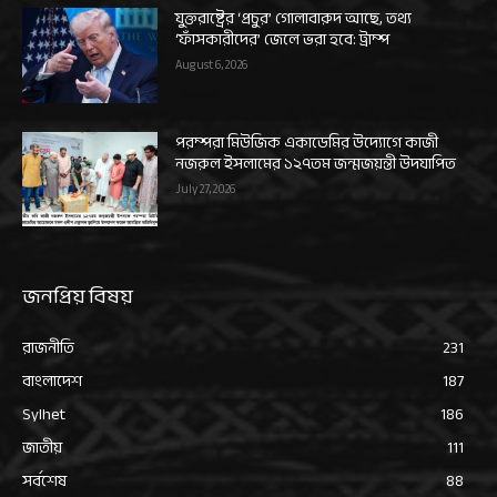
যুক্তরাষ্ট্রের ‘প্রচুর’ গোলাবারুদ আছে, তথ্য
‘ফাঁসকারীদের’ জেলে ভরা হবে: ট্রাম্প
August 6, 2026
পরম্পরা মিউজিক একাডেমির উদ্যোগে কাজী
নজরুল ইসলামের ১২৭তম জন্মজয়ন্তী উদযাপিত
July 27, 2026
জনপ্রিয় বিষয়
রাজনীতি
231
বাংলাদেশ
187
Sylhet
186
জাতীয়
111
সর্বশেষ
88