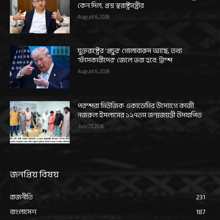
কেন দিল, প্রশ্ন স্বরাষ্ট্রমন্ত্রীর
August 6, 2026
যুক্তরাষ্ট্রের ‘প্রচুর’ গোলাবারুদ আছে, তথ্য
‘ফাঁসকারীদের’ জেলে ভরা হবে: ট্রাম্প
August 6, 2026
পরম্পরা মিউজিক একাডেমির উদ্যোগে কাজী
নজরুল ইসলামের ১২৭তম জন্মজয়ন্তী উদযাপিত
July 27, 2026
জনপ্রিয় বিষয়
রাজনীতি
231
বাংলাদেশ
187