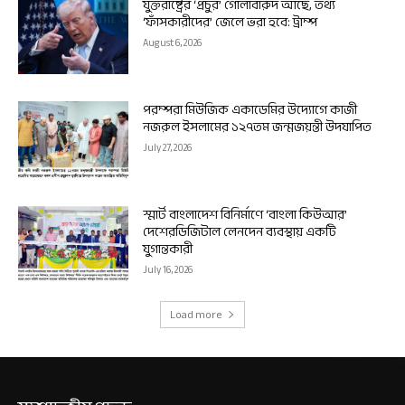
যুক্তরাষ্ট্রের ‘প্রচুর’ গোলাবারুদ আছে, তথ্য
‘ফাঁসকারীদের’ জেলে ভরা হবে: ট্রাম্প
August 6, 2026
পরম্পরা মিউজিক একাডেমির উদ্যোগে কাজী
নজরুল ইসলামের ১২৭তম জন্মজয়ন্তী উদযাপিত
July 27, 2026
স্মার্ট বাংলাদেশ বিনির্মাণে ‘বাংলা কিউআর’
দেশেরডিজিটাল লেনদেন ব্যবস্থায় একটি
যুগান্তকারী
July 16, 2026
Load more