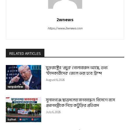
2wnews
https://www.2wnews.com
RELATED ARTICLES
যুক্তরাষ্ট্রের ‘প্রচুর’ গোলাবারুদ আছে, তথ্য
‘ফাঁসকারীদের’ জেলে ভরা হবে: ট্রাম্প
August 6, 2026
আন্তর্জাতিক
সুনামগঞ্জে ছাত্রদলের মানববন্ধন: বিদেশে বসে
প্রধানমন্ত্রীকে নিয়ে কটুক্তির প্রতিবাদ
July 6, 2026
Sylhet