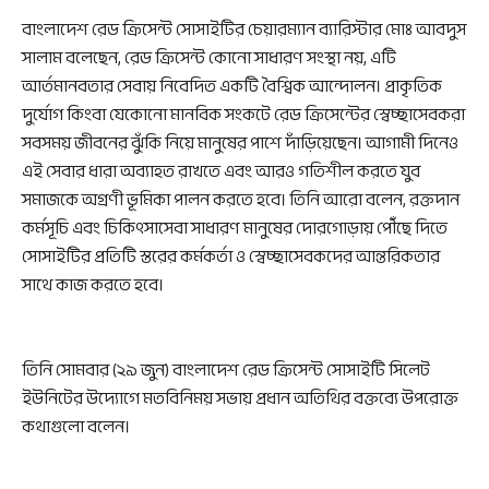
বাংলাদেশ রেড ক্রিসেন্ট সোসাইটির চেয়ারম্যান ব্যারিস্টার মোঃ আবদুস
সালাম বলেছেন, রেড ক্রিসেন্ট কোনো সাধারণ সংস্থা নয়, এটি
আর্তমানবতার সেবায় নিবেদিত একটি বৈশ্বিক আন্দোলন। প্রাকৃতিক
দুর্যোগ কিংবা যেকোনো মানবিক সংকটে রেড ক্রিসেন্টের স্বেচ্ছাসেবকরা
সবসময় জীবনের ঝুঁকি নিয়ে মানুষের পাশে দাঁড়িয়েছেন। আগামী দিনেও
এই সেবার ধারা অব্যাহত রাখতে এবং আরও গতিশীল করতে যুব
সমাজকে অগ্রণী ভূমিকা পালন করতে হবে। তিনি আরো বলেন, রক্তদান
কর্মসূচি এবং চিকিৎসাসেবা সাধারণ মানুষের দোরগোড়ায় পৌঁছে দিতে
সোসাইটির প্রতিটি স্তরের কর্মকর্তা ও স্বেচ্ছাসেবকদের আন্তরিকতার
সাথে কাজ করতে হবে।
তিনি সোমবার (২৯ জুন) বাংলাদেশ রেড ক্রিসেন্ট সোসাইটি সিলেট
ইউনিটের উদ্যোগে মতবিনিময় সভায় প্রধান অতিথির বক্তব্যে উপরোক্ত
কথাগুলো বলেন।