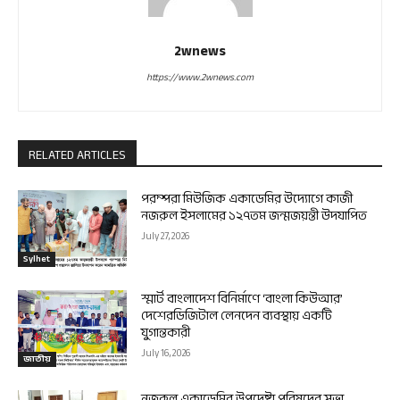
2wnews
https://www.2wnews.com
RELATED ARTICLES
পরম্পরা মিউজিক একাডেমির উদ্যোগে কাজী
নজরুল ইসলামের ১২৭তম জন্মজয়ন্তী উদযাপিত
July 27, 2026
Sylhet
স্মার্ট বাংলাদেশ বিনির্মাণে ‘বাংলা কিউআর’
দেশেরডিজিটাল লেনদেন ব্যবস্থায় একটি
যুগান্তকারী
July 16, 2026
জাতীয়
নজরুল একাডেমির উপদেষ্টা পরিষদের সভা