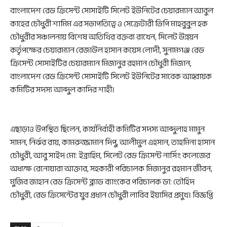
বাংলাদেশ রেড ক্রিসেন্ট সোসাইটি সিলেট ইউনিটের চেয়ারম্যান আবুল
কাহের চৌধুরী শামিম এর সভাপতিত্বে ও সেক্রেটারী ভিপি মাহবুবুল হক
চৌধুরীর সঞ্চালনায় বিশেষ অতিথির বক্তব্য রাখেন, সিলেট উন্নয়ন
কর্তৃপক্ষের চেয়ারম্যান রেজাউল হাসান কয়েস লোদী, সুনামগঞ্জ রেড
ক্রিসেন্ট সোসাইটির চেয়ারম্যান মিজানুর রহমান চৌধুরী মিজান,
বাংলাদেশ রেড ক্রিসেন্ট সোসাইটি সিলেট ইউনিটের সাবেক আহ্বায়ক
কমিটির সদস্য আব্দুল কাদির শাহী।
এছাড়াও উপস্থিত ছিলেন, কার্যনির্বাহী কমিটির সদস্য আব্দুলাহ মামুন
সামন, নির্ঝর রায়, কামরুজ্জামান দিপু, আলীমুল এহসান, তাহমিনা হাসান
চৌধুরী, আবু সাইদ মো: ইব্রাহিম, সিলেট রেড ক্রিসেন্ট নার্সিং কলেজের
অধ্যক্ষ রেনোয়ারা আক্তার, সহকারী পরিচালক মিজানুর রহমান জীবন,
মুজিব জাহান রেড ক্রিসেন্ট ব্ল্যাড ব্যাংকের পরিচালক ডা: তৌহিদ
চৌধুরী, রেড ক্রিসেন্টের যুব প্রধান চৌধুরী লাবিব ইয়াসির প্রমুখ। বিজ্ঞপ্তি