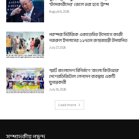
‘ফাঁসকারীদের’ জেলে ভরা হবে: ট্রাম্প
August 6, 2026
পরম্পরা মিউজিক একাডেমির উদ্যোগে কাজী
নজরুল ইসলামের ১২৭তম জন্মজয়ন্তী উদযাপিত
July 27, 2026
স্মার্ট বাংলাদেশ বিনির্মাণে ‘বাংলা কিউআর’
দেশেরডিজিটাল লেনদেন ব্যবস্থায় একটি
যুগান্তকারী
July 16, 2026
Load more
সম্পাদকীয় পছন্দ