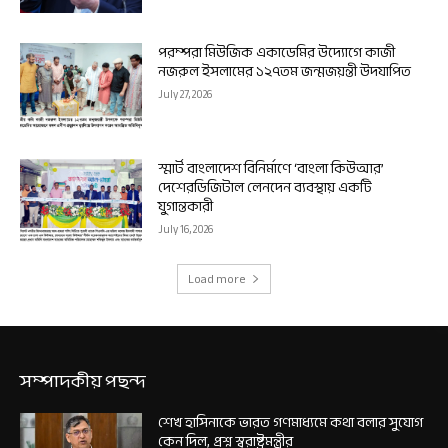
পরম্পরা মিউজিক একাডেমির উদ্যোগে কাজী
নজরুল ইসলামের ১২৭তম জন্মজয়ন্তী উদযাপিত
July 27, 2026
স্মার্ট বাংলাদেশ বিনির্মাণে ‘বাংলা কিউআর’
দেশেরডিজিটাল লেনদেন ব্যবস্থায় একটি
যুগান্তকারী
July 16, 2026
Load more
সম্পাদকীয় পছন্দ
শেখ হাসিনাকে ভারত গণমাধ্যমে কথা বলার সুযোগ
কেন দিল, প্রশ্ন স্বরাষ্ট্রমন্ত্রীর