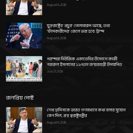
August 6, 2026
যুক্তরাষ্ট্রের ‘প্রচুর’ গোলাবারুদ আছে, তথ্য
‘ফাঁসকারীদের’ জেলে ভরা হবে: ট্রাম্প
August 6, 2026
পরম্পরা মিউজিক একাডেমির উদ্যোগে কাজী
নজরুল ইসলামের ১২৭তম জন্মজয়ন্তী উদযাপিত
July 27, 2026
জনপ্রিয় পোষ্ট
শেখ হাসিনাকে ভারত গণমাধ্যমে কথা বলার সুযোগ
কেন দিল, প্রশ্ন স্বরাষ্ট্রমন্ত্রীর
August 6, 2026