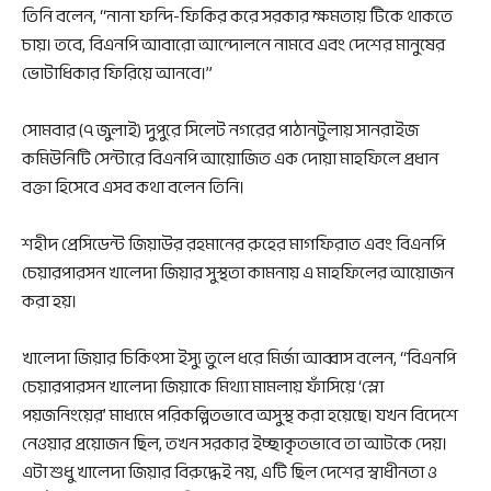
তিনি বলেন, ‍“নানা ফন্দি-ফিকির করে সরকার ক্ষমতায় টিকে থাকতে
চায়। তবে, বিএনপি আবারো আন্দোলনে নামবে এবং দেশের মানুষের
ভোটাধিকার ফিরিয়ে আনবে।”
সোমবার (৭ জুলাই) দুপুরে সিলেট নগরের পাঠানটুলায় সানরাইজ
কমিউনিটি সেন্টারে বিএনপি আয়োজিত এক দোয়া মাহফিলে প্রধান
বক্তা হিসেবে এসব কথা বলেন তিনি।
শহীদ প্রেসিডেন্ট জিয়াউর রহমানের রুহের মাগফিরাত এবং বিএনপি
চেয়ারপারসন খালেদা জিয়ার সুস্থতা কামনায় এ মাহফিলের আয়োজন
করা হয়।
খালেদা জিয়ার চিকিৎসা ইস্যু তুলে ধরে মির্জা আব্বাস বলেন, “বিএনপি
চেয়ারপারসন খালেদা জিয়াকে মিথ্যা মামলায় ফাঁসিয়ে ‘স্লো
পয়জনিংয়ের’ মাধ্যমে পরিকল্পিতভাবে অসুস্থ করা হয়েছে। যখন বিদেশে
নেওয়ার প্রয়োজন ছিল, তখন সরকার ইচ্ছাকৃতভাবে তা আটকে দেয়।
এটা শুধু খালেদা জিয়ার বিরুদ্ধেই নয়, এটি ছিল দেশের স্বাধীনতা ও