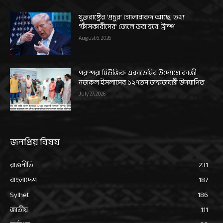
যুক্তরাষ্ট্রের ‘প্রচুর’ গোলাবারুদ আছে, তথ্য
‘ফাঁসকারীদের’ জেলে ভরা হবে: ট্রাম্প
August 6, 2026
পরম্পরা মিউজিক একাডেমির উদ্যোগে কাজী
নজরুল ইসলামের ১২৭তম জন্মজয়ন্তী উদযাপিত
July 27, 2026
জনপ্রিয় বিষয়
রাজনীতি
231
বাংলাদেশ
187
Sylhet
186
জাতীয়
111