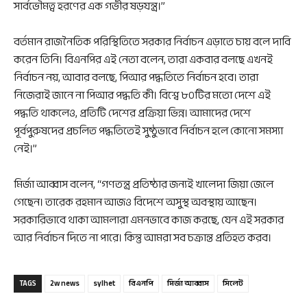
সার্বভৌমত্ব হরণের এক গভীর ষড়যন্ত্র।”
বর্তমান রাজনৈতিক পরিস্থিতিতে সরকার নির্বাচন এড়াতে চায় বলে দাবি
করেন তিনি। বিএনপির এই নেতা বলেন, তারা একবার বলছে এখনই
নির্বাচন নয়, আবার বলছে, পিআর পদ্ধতিতে নির্বাচন হবে। তারা
নিজেরাই জানে না পিআর পদ্ধতি কী। বিশ্বে ৮০টির মতো দেশে এই
পদ্ধতি থাকলেও, প্রতিটি দেশের প্রক্রিয়া ভিন্ন। আমাদের দেশে
পূর্বপুরুষদের প্রচলিত পদ্ধতিতেই সুষ্ঠুভাবে নির্বাচন হলে কোনো সমস্যা
নেই।”
মির্জা আব্বাস বলেন, “গণতন্ত্র প্রতিষ্ঠার জন্যই খালেদা জিয়া জেলে
গেছেন। তারেক রহমান আজও বিদেশে অসুস্থ অবস্থায় আছেন।
সরকারিভাবে থাকা আমলারা এমনভাবে কাজ করছে, যেন এই সরকার
আর নির্বাচন দিতে না পারে। কিন্তু আমরা সব চক্রান্ত প্রতিহত করব।
TAGS
2w news
sylhet
বিএনপি
মির্জা আব্বাস
সিলেট