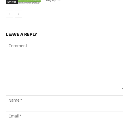
July 12, 2026
Sylhet
LEAVE A REPLY
Comment:
Nam
Ema