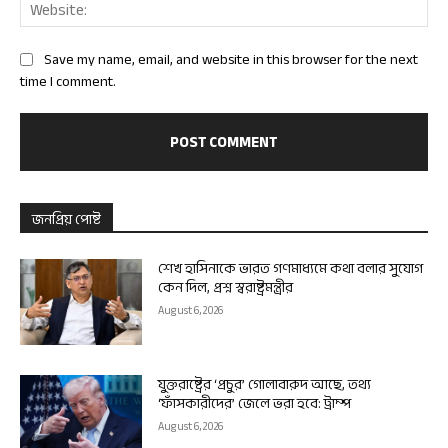
Web
Save my name, email, and website in this browser for the next
time I comment.
জনপ্রিয় পোষ্ট
শেখ হাসিনাকে ভারত গণমাধ্যমে কথা বলার সুযোগ
কেন দিল, প্রশ্ন স্বরাষ্ট্রমন্ত্রীর
August 6, 2026
যুক্তরাষ্ট্রের ‘প্রচুর’ গোলাবারুদ আছে, তথ্য
‘ফাঁসকারীদের’ জেলে ভরা হবে: ট্রাম্প
August 6, 2026