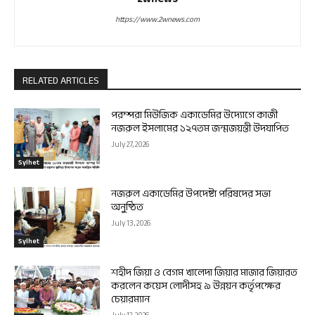
https://www.2wnews.com
RELATED ARTICLES
পরম্পরা মিউজিক একাডেমির উদ্যোগে কাজী
নজরুল ইসলামের ১২৭তম জন্মজয়ন্তী উদযাপিত
July 27, 2026
Sylhet
নজরুল একাডেমির উপদেষ্টা পরিষদের সভা
অনুষ্ঠিত
July 13, 2026
Sylhet
শহীদ জিয়া ও বেগম খালেদা জিয়ার মাজার জিয়ারত
করলেন কয়েস লোদীসহ ৯ উন্নয়ন কর্তৃপক্ষের
চেয়ারম্যান