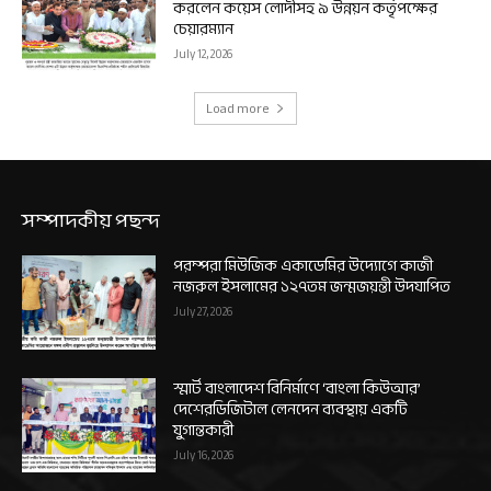
করলেন কয়েস লোদীসহ ৯ উন্নয়ন কর্তৃপক্ষের
চেয়ারম্যান
July 12, 2026
Load more
সম্পাদকীয় পছন্দ
পরম্পরা মিউজিক একাডেমির উদ্যোগে কাজী
নজরুল ইসলামের ১২৭তম জন্মজয়ন্তী উদযাপিত
July 27, 2026
স্মার্ট বাংলাদেশ বিনির্মাণে ‘বাংলা কিউআর’
দেশেরডিজিটাল লেনদেন ব্যবস্থায় একটি
যুগান্তকারী
July 16, 2026