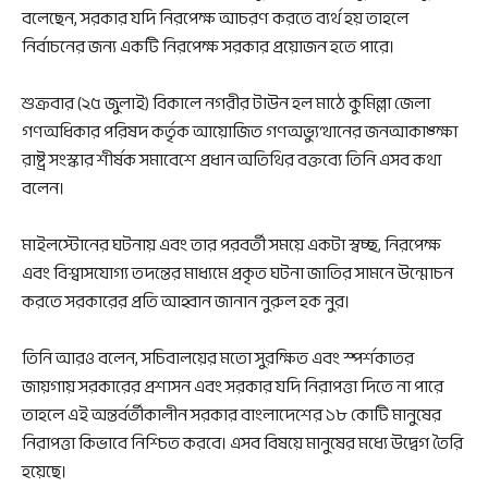
বলেছেন, সরকার যদি নিরপেক্ষ আচরণ করতে ব্যর্থ হয় তাহলে
নির্বাচনের জন্য একটি নিরপেক্ষ সরকার প্রয়োজন হতে পারে।
শুক্রবার (২৫ জুলাই) বিকালে নগরীর টাউন হল মাঠে কুমিল্লা জেলা
গণঅধিকার পরিষদ কর্তৃক আয়োজিত গণঅভ্যুত্থানের জনআকাঙ্ক্ষা
রাষ্ট্র সংস্কার শীর্ষক সমাবেশে প্রধান অতিথির বক্তব্যে তিনি এসব কথা
বলেন।
মাইলস্টোনের ঘটনায় এবং তার পরবর্তী সময়ে একটা স্বচ্ছ, নিরপেক্ষ
এবং বিশ্বাসযোগ্য তদন্তের মাধ্যমে প্রকৃত ঘটনা জাতির সামনে উন্মোচন
করতে সরকারের প্রতি আহ্বান জানান নুরুল হক নুর।
তিনি আরও বলেন, সচিবালয়ের মতো সুরক্ষিত এবং স্পর্শকাতর
জায়গায় সরকারের প্রশাসন এবং সরকার যদি নিরাপত্তা দিতে না পারে
তাহলে এই অন্তর্বর্তীকালীন সরকার বাংলাদেশের ১৮ কোটি মানুষের
নিরাপত্তা কিভাবে নিশ্চিত করবে। এসব বিষয়ে মানুষের মধ্যে উদ্বেগ তৈরি
হয়েছে।