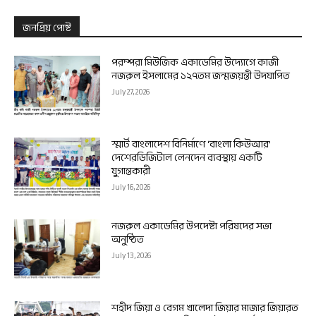
জনপ্রিয় পোষ্ট
পরম্পরা মিউজিক একাডেমির উদ্যোগে কাজী
নজরুল ইসলামের ১২৭তম জন্মজয়ন্তী উদযাপিত
July 27, 2026
স্মার্ট বাংলাদেশ বিনির্মাণে ‘বাংলা কিউআর’
দেশেরডিজিটাল লেনদেন ব্যবস্থায় একটি
যুগান্তকারী
July 16, 2026
নজরুল একাডেমির উপদেষ্টা পরিষদের সভা
অনুষ্ঠিত
July 13, 2026
শহীদ জিয়া ও বেগম খালেদা জিয়ার মাজার জিয়ারত