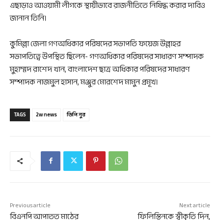
এছাড়াও আওয়ামী লীগকে স্থায়ীভাবে রাজনীতিতে নিষিদ্ধ করার দাবিও
জানান তিনি।
কুমিল্লা জেলা গণঅধিকার পরিষদের সভাপতি ফয়েজ উল্লাহর
সভাপতিত্বে উপস্থিত ছিলেন- গণঅধিকার পরিষদের সাধারণ সম্পাদক
মুহাম্মদ রাশেদ খান, বাংলাদেশ ছাত্র অধিকার পরিষদের সাধারণ
সম্পাদক নাজমুল হাসান, মঞ্জুর মোরশেদ মামুন প্রমূখ।
TAGS
2w news
ভিপি নুর
Previous article
Next article
বিএনপি আপাতত মাঠের
ফিলিস্তিনকে স্বীকৃতি দিন,