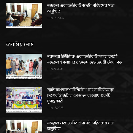
নজরুল একাডেমির উপদেষ্টা পরিষদের সভা
অনুষ্ঠিত
July 13, 2026
জনপ্রিয় পোষ্ট
পরম্পরা মিউজিক একাডেমির উদ্যোগে কাজী
নজরুল ইসলামের ১২৭তম জন্মজয়ন্তী উদযাপিত
July 27, 2026
স্মার্ট বাংলাদেশ বিনির্মাণে ‘বাংলা কিউআর’
দেশেরডিজিটাল লেনদেন ব্যবস্থায় একটি
যুগান্তকারী
July 16, 2026
নজরুল একাডেমির উপদেষ্টা পরিষদের সভা
অনুষ্ঠিত