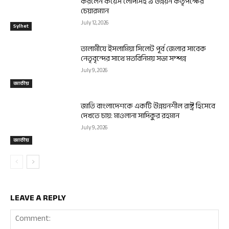
করলেন কয়েস লোদীসহ ৯ উন্নয়ন কর্তৃপক্ষের
চেয়ারম্যান
July 12, 2026
Sylhet
তালামীযে ইসলামিয়া সিলেট পূর্ব জেলার সাবেক
নেতৃবৃন্দের সাথে মতবিনিময় সভা সম্পন্ন
July 9, 2026
জাতীয়
জাতি বাংলাদেশকে একটি উন্নয়নশীল রাষ্ট্র হিসেবে
দেখতে চায়: মাওলানা সাদিকুর রহমান
July 9, 2026
জাতীয়
LEAVE A REPLY