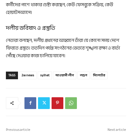
কর্মীদের পাশে থাকার চেষ্টা করছেন, কেউ ফেসবুকে সক্রিয়, কেউ
হোয়াটসঅ্যাপে।
দলীয় ভবিষ্যৎ ও প্রস্তুতি
নেতারা বলছেন, দলীয় প্রধানের আহ্বানে তাঁরা যে কোনো সময় দেশে
ফিরতে প্রস্তুত। ততদিন পর্যন্ত সংগঠনের ভেতরে শৃঙ্খলা রক্ষা ও বার্তা
পৌঁছে দেওয়ার কাজ চালিয়ে যাবেন।
TAGS
2w news
sylhet
আওয়ামী লীগ
লন্ডন
সিলেটের
Previous article
Next article