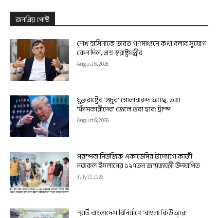
জনপ্রিয় পোষ্ট
শেখ হাসিনাকে ভারত গণমাধ্যমে কথা বলার সুযোগ
কেন দিল, প্রশ্ন স্বরাষ্ট্রমন্ত্রীর
August 6, 2026
যুক্তরাষ্ট্রের ‘প্রচুর’ গোলাবারুদ আছে, তথ্য
‘ফাঁসকারীদের’ জেলে ভরা হবে: ট্রাম্প
August 6, 2026
পরম্পরা মিউজিক একাডেমির উদ্যোগে কাজী
নজরুল ইসলামের ১২৭তম জন্মজয়ন্তী উদযাপিত
July 27, 2026
স্মার্ট বাংলাদেশ বিনির্মাণে ‘বাংলা কিউআর’