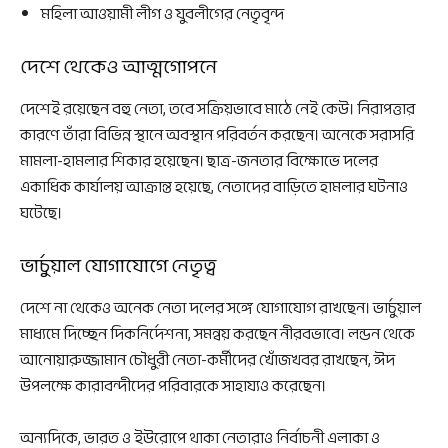
মহিলা আওয়ামী লীগ ও যুবলীগের নেতৃবৃন্দ
দেশে থেকেও আত্মগোপনে
দেশেই রয়েছেন বহু নেতা, তবে সক্রিয়ভাবে মাঠে নেই কেউ। নিরাপত্তার
কারণে তাঁরা বিভিন্ন স্থানে অবস্থান পরিবর্তন করছেন। অনেকে সরাসরি
মামলা-হামলার শিকার হয়েছেন। ছাত্র-জনতার বিক্ষোভে দলের
একাধিক কার্যালয় আক্রান্ত হয়েছে, নেতাদের বাড়িতে হামলার ঘটনাও
ঘটেছে।
ভার্চুয়াল যোগাযোগে নেতৃত্ব
দেশে না থেকেও অনেক নেতা দলের সঙ্গে যোগাযোগ রাখছেন। ভার্চুয়াল
মাধ্যমে দিচ্ছেন দিকনির্দেশনা, সমন্বয় করছেন নীরবভাবে। লন্ডন থেকে
আনোয়ারুজ্জামান চৌধুরী নেতা-কর্মীদের খোঁজখবর রাখছেন, ঈদ
উপলক্ষে কারাবন্দীদের পরিবারকে সাহায্যও করেছেন।
অন্যদিকে, ভারত ও ইউরোপে থাকা নেতারাও নির্বাচনী এলাকা ও