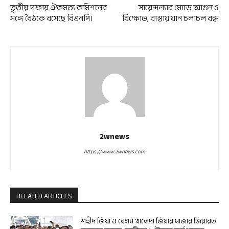
তৃতীয় দফায় ঐকমত্য কমিশনের
সায়েন্সল্যাব মোড়ে আগুন ও
সঙ্গে বৈঠকে বসেছে বিএনপি।
বিক্ষোভ, রাস্তায় যান চলাচল বন্ধ
2wnews
https://www.2wnews.com
RELATED ARTICLES
শহীদ জিয়া ও বেগম খালেদা জিয়ার মাজার জিয়ারত