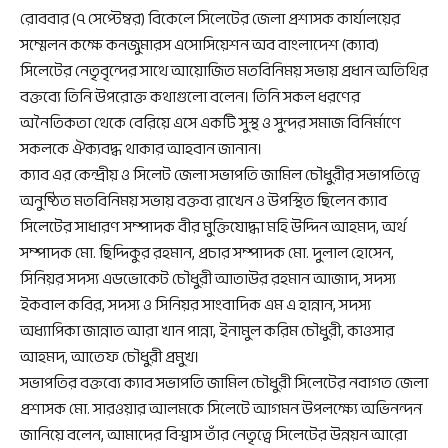
রোববার (৭ সেপ্টেম্বর) বিকেলে সিলেটের জেলা প্রশাসক কার্যালয়ের
সম্মেলন কক্ষে কনজুমারস এসোসিয়েশন অব বাংলাদেশ (ক্যাব)
সিলেটের নেতৃবৃন্দের সাথে আয়োজিত মতবিনিময় সভায় প্রধান অতিথির
বক্তব্যে তিনি উপরোক্ত কথাগুলো বলেন। তিনি সকল ধরণের
অনৈতিকতা থেকে বেরিয়ে এসে একটি সুস্থ ও সুন্দর সমাজ বিনির্মাণে
সকলকে ঐক্যবদ্ধ থাকার আহবান জানান।
ক্যাব এর কেন্দ্রীয় ও সিলেট জেলা সভাপতি জামিল চৌধুরীর সভাপতিত্বে
অনুষ্ঠিত মতবিনিময় সভায় বক্তব্য রাখেন ও উপস্থিত ছিলেন ক্যাব
সিলেটের সাধারণ সম্পাদক বীর মুক্তিযোদ্ধা মহি উদ্দিন আহমদ, অর্থ
সম্পাদক মো. ছিদ্দিকুর রহমান, প্রচার সম্পাদক মো. দুলাল হোসেন,
সিনিয়র সদস্য এডভোকেট চৌধুরী আতাউর রহমান আজাদ, সদস্য
ইকবাল কবির, সদস্য ও সিনিয়র সাংবাদিক এম এ হান্নান, সদস্য
অধ্যাপিকা জান্নাত আরা খান পান্না, ইনামুল করিম চৌধুরী, কাওসার
আহমদ, আতেফ চৌধুরী প্রমুখ।
সভাপতির বক্তব্যে ক্যাব সভাপতি জামিল চৌধুরী সিলেটের নবাগত জেলা
প্রশাসক মো. সারওয়ার আলমকে সিলেটে আগমন উপলক্ষ্যে অভিনন্দন
জানিয়ে বলেন, আমাদের বিশ্বাস তাঁর নেতৃত্বে সিলেটের উন্নয়ন আরো