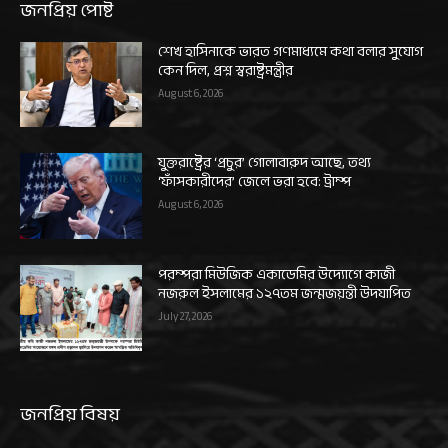
জনপ্রিয় পোষ্ট
শেখ হাসিনাকে ভারত গণমাধ্যমে কথা বলার সুযোগ
কেন দিল, প্রশ্ন স্বরাষ্ট্রমন্ত্রীর
August 6, 2026
যুক্তরাষ্ট্রের ‘প্রচুর’ গোলাবারুদ আছে, তথ্য
‘ফাঁসকারীদের’ জেলে ভরা হবে: ট্রাম্প
August 6, 2026
পরম্পরা মিউজিক একাডেমির উদ্যোগে কাজী
নজরুল ইসলামের ১২৭তম জন্মজয়ন্তী উদযাপিত
July 27, 2026
জনপ্রিয় বিষয়