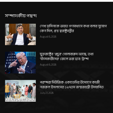
সম্পাদকীয় পছন্দ
শেখ হাসিনাকে ভারত গণমাধ্যমে কথা বলার সুযোগ
কেন দিল, প্রশ্ন স্বরাষ্ট্রমন্ত্রীর
August 6, 2026
যুক্তরাষ্ট্রের ‘প্রচুর’ গোলাবারুদ আছে, তথ্য
‘ফাঁসকারীদের’ জেলে ভরা হবে: ট্রাম্প
August 6, 2026
পরম্পরা মিউজিক একাডেমির উদ্যোগে কাজী
নজরুল ইসলামের ১২৭তম জন্মজয়ন্তী উদযাপিত
July 27, 2026