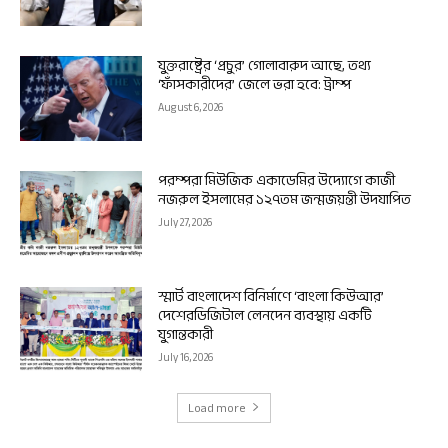
যুক্তরাষ্ট্রের ‘প্রচুর’ গোলাবারুদ আছে, তথ্য
‘ফাঁসকারীদের’ জেলে ভরা হবে: ট্রাম্প
August 6, 2026
পরম্পরা মিউজিক একাডেমির উদ্যোগে কাজী
নজরুল ইসলামের ১২৭তম জন্মজয়ন্তী উদযাপিত
July 27, 2026
স্মার্ট বাংলাদেশ বিনির্মাণে ‘বাংলা কিউআর’
দেশেরডিজিটাল লেনদেন ব্যবস্থায় একটি
যুগান্তকারী
July 16, 2026
Load more