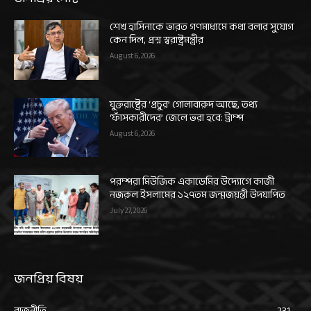
শেখ হাসিনাকে ভারত গণমাধ্যমে কথা বলার সুযোগ
কেন দিল, প্রশ্ন স্বরাষ্ট্রমন্ত্রীর
August 6, 2026
যুক্তরাষ্ট্রের ‘প্রচুর’ গোলাবারুদ আছে, তথ্য
‘ফাঁসকারীদের’ জেলে ভরা হবে: ট্রাম্প
August 6, 2026
পরম্পরা মিউজিক একাডেমির উদ্যোগে কাজী
নজরুল ইসলামের ১২৭তম জন্মজয়ন্তী উদযাপিত
July 27, 2026
জনপ্রিয় বিষয়
রাজনীতি
231