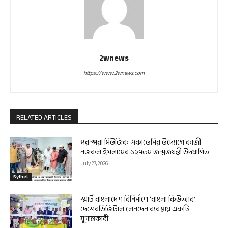
2wnews
https://www.2wnews.com
RELATED ARTICLES
পরম্পরা মিউজিক একাডেমির উদ্যোগে কাজী
নজরুল ইসলামের ১২৭তম জন্মজয়ন্তী উদযাপিত
July 27, 2026
Sylhet
স্মার্ট বাংলাদেশ বিনির্মাণে ‘বাংলা কিউআর’
দেশেরডিজিটাল লেনদেন ব্যবস্থায় একটি
যুগান্তকারী