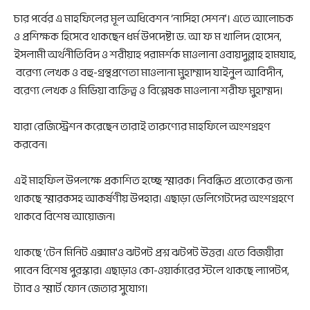
চার পর্বের এ মাহফিলের মূল অধিবেশন ‘নাসিহা সেশন’। এতে আলোচক
ও প্রশিক্ষক হিসেবে থাকছেন ধর্ম উপদেষ্টা ড. আ ফ ম খালিদ হোসেন,
ইসলামী অর্থনীতিবিদ ও শরীয়াহ পরামর্শক মাওলানা ওবায়দুল্লাহ হামযাহ,
বরেণ্য লেখক ও বহু-গ্রন্থপ্রণেতা মাওলানা মুহাম্মাদ যাইনুল আবিদীন,
বরেণ্য লেখক ও মিডিয়া ব্যক্তিত্ব ও বিশ্লেষক মাওলানা শরীফ মুহাম্মদ।
যারা রেজিস্ট্রেশন করেছেন তারাই তারুণ্যের মাহফিলে অংশগ্রহণ
করবেন।
এই মাহফিল উপলক্ষে প্রকাশিত হচ্ছে স্মারক। নিবন্ধিত প্রত্যেকের জন্য
থাকছে স্মারকসহ আকর্ষণীয় উপহার। এছাড়া ডেলিগেটদের অংশগ্রহণে
থাকবে বিশেষ আয়োজন।
থাকছে ‘টেন মিনিট এক্সাম’ও ঝটপট প্রশ্ন ঝটপট উত্তর। এতে বিজয়ীরা
পাবেন বিশেষ পুরস্কার। এছাড়াও কো-ওয়ার্কারের স্টলে থাকছে ল্যাপটপ,
ট্যাব ও স্মার্ট ফোন জেতার সুযোগ।