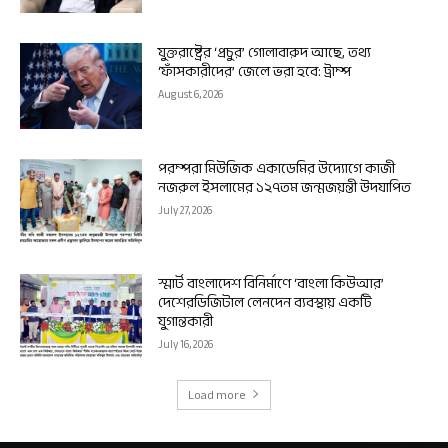
যুক্তরাষ্ট্রের ‘প্রচুর’ গোলাবারুদ আছে, তথ্য
‘ফাঁসকারীদের’ জেলে ভরা হবে: ট্রাম্প
August 6, 2026
পরম্পরা মিউজিক একাডেমির উদ্যোগে কাজী
নজরুল ইসলামের ১২৭তম জন্মজয়ন্তী উদযাপিত
July 27, 2026
স্মার্ট বাংলাদেশ বিনির্মাণে ‘বাংলা কিউআর’
দেশেরডিজিটাল লেনদেন ব্যবস্থায় একটি
যুগান্তকারী
July 16, 2026
Load more