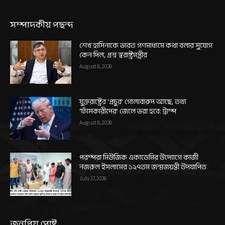
সম্পাদকীয় পছন্দ
শেখ হাসিনাকে ভারত গণমাধ্যমে কথা বলার সুযোগ
কেন দিল, প্রশ্ন স্বরাষ্ট্রমন্ত্রীর
August 6, 2026
যুক্তরাষ্ট্রের ‘প্রচুর’ গোলাবারুদ আছে, তথ্য
‘ফাঁসকারীদের’ জেলে ভরা হবে: ট্রাম্প
August 6, 2026
পরম্পরা মিউজিক একাডেমির উদ্যোগে কাজী
নজরুল ইসলামের ১২৭তম জন্মজয়ন্তী উদযাপিত
July 27, 2026
জনপ্রিয় পোষ্ট