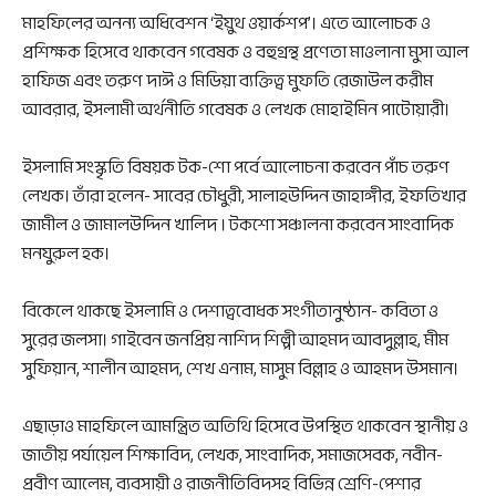
মাহফিলের অনন্য অধিবেশন ‘ইয়ুথ ওয়ার্কশপ’। এতে আলোচক ও
প্রশিক্ষক হিসেবে থাকবেন গবেষক ও বহুগ্রন্থ প্রণেতা মাওলানা মুসা আল
হাফিজ এবং তরুণ দাঈ ও মিডিয়া ব্যক্তিত্ব মুফতি রেজাউল করীম
আবরার, ইসলামী অর্থনীতি গবেষক ও লেখক মোহাইমিন পাটোয়ারী।
ইসলামি সংস্কৃতি বিষয়ক টক-শো পর্বে আলোচনা করবেন পাঁচ তরুণ
লেখক। তাঁরা হলেন- সাবের চৌধুরী, সালাহউদ্দিন জাহাঙ্গীর, ইফতিখার
জামীল ও জামালউদ্দিন খালিদ । টকশো সঞ্চালনা করবেন সাংবাদিক
মনযুরুল হক।
বিকেলে থাকছে ইসলামি ও দেশাত্ববোধক সংগীতানুষ্ঠান- কবিতা ও
সুরের জলসা। গাইবেন জনপ্রিয় নাশিদ শিল্পী আহমদ আবদুল্লাহ, মীম
সুফিয়ান, শালীন আহমদ, শেখ এনাম, মাসুম বিল্লাহ ও আহমদ উসমান।
এছাড়াও মাহফিলে আমন্ত্রিত অতিথি হিসেবে উপস্থিত থাকবেন স্থানীয় ও
জাতীয় পর্যায়েল শিক্ষাবিদ, লেখক, সাংবাদিক, সমাজসেবক, নবীন-
প্রবীণ আলেম, ব্যবসায়ী ও রাজনীতিবিদসহ বিভিন্ন শ্রেণি-পেশার