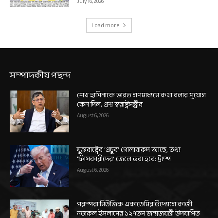
July 16, 2026
Load more
সম্পাদকীয় পছন্দ
শেখ হাসিনাকে ভারত গণমাধ্যমে কথা বলার সুযোগ
কেন দিল, প্রশ্ন স্বরাষ্ট্রমন্ত্রীর
August 6, 2026
যুক্তরাষ্ট্রের ‘প্রচুর’ গোলাবারুদ আছে, তথ্য
‘ফাঁসকারীদের’ জেলে ভরা হবে: ট্রাম্প
August 6, 2026
পরম্পরা মিউজিক একাডেমির উদ্যোগে কাজী
নজরুল ইসলামের ১২৭তম জন্মজয়ন্তী উদযাপিত