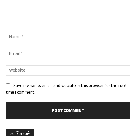
Comment:
Nam
Ema
Web
Save my name, email, and website in this browser for the next
time I comment.
জনপ্রিয় পোষ্ট