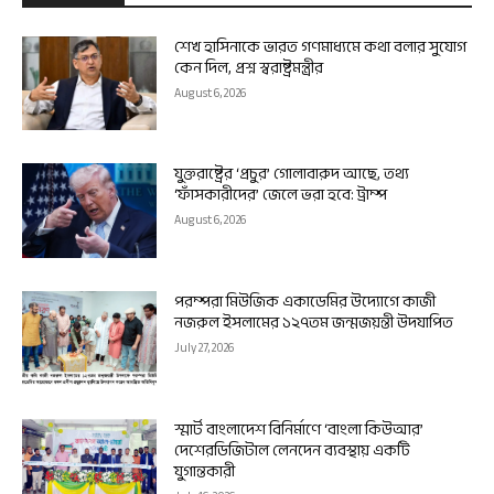
শেখ হাসিনাকে ভারত গণমাধ্যমে কথা বলার সুযোগ
কেন দিল, প্রশ্ন স্বরাষ্ট্রমন্ত্রীর
August 6, 2026
যুক্তরাষ্ট্রের ‘প্রচুর’ গোলাবারুদ আছে, তথ্য
‘ফাঁসকারীদের’ জেলে ভরা হবে: ট্রাম্প
August 6, 2026
পরম্পরা মিউজিক একাডেমির উদ্যোগে কাজী
নজরুল ইসলামের ১২৭তম জন্মজয়ন্তী উদযাপিত
July 27, 2026
স্মার্ট বাংলাদেশ বিনির্মাণে ‘বাংলা কিউআর’
দেশেরডিজিটাল লেনদেন ব্যবস্থায় একটি
যুগান্তকারী