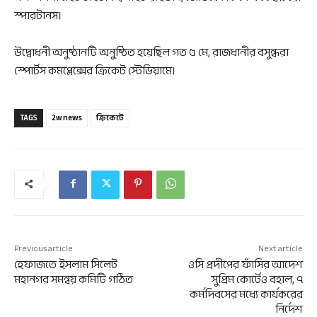
স্পারটানস।
উদ্বোধনী অনুষ্ঠানটি অনুষ্ঠিত হয়েছিল গত ৫ মে, রাজধানীর বসুন্ধরা
স্পোর্টস কমপ্লেক্সের ক্রিকেট স্টেডিয়ামে।
TAGS
2w news
ক্রিকেটে
Previous article
Next article
হেফাজতে ইসলাম সিলেট
ওসি প্রদীপের ফাঁসির আদেশ
মহানগর সমন্বয় কমিটি গঠিত
সুপ্রিম কোর্টেও বহাল, ৭
কর্মদিবসের মধ্যে কার্যকরের
নির্দেশ