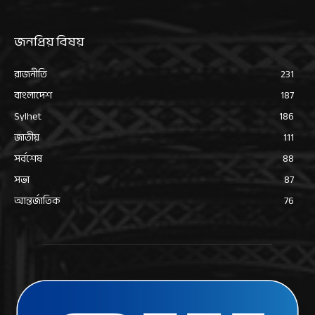
জনপ্রিয় বিষয়
রাজনীতি
231
বাংলাদেশ
187
Sylhet
186
জাতীয়
111
সর্বশেষ
88
সভা
87
আন্তর্জাতিক
76