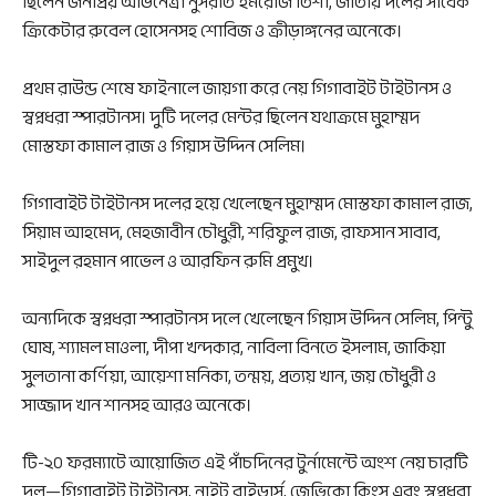
ছিলেন জনপ্রিয় অভিনেত্রী নুসরাত ইমরোজ তিশা, জাতীয় দলের সাবেক
ক্রিকেটার রুবেল হোসেনসহ শোবিজ ও ক্রীড়াঙ্গনের অনেকে।
প্রথম রাউন্ড শেষে ফাইনালে জায়গা করে নেয় গিগাবাইট টাইটানস ও
স্বপ্নধরা স্পারটানস। দুটি দলের মেন্টর ছিলেন যথাক্রমে মুহাম্মদ
মোস্তফা কামাল রাজ ও গিয়াস উদ্দিন সেলিম।
গিগাবাইট টাইটানস দলের হয়ে খেলেছেন মুহাম্মদ মোস্তফা কামাল রাজ,
সিয়াম আহমেদ, মেহজাবীন চৌধুরী, শরিফুল রাজ, রাফসান সাবাব,
সাইদুল রহমান পাভেল ও আরফিন রুমি প্রমুখ।
অন্যদিকে স্বপ্নধরা স্পারটানস দলে খেলেছেন গিয়াস উদ্দিন সেলিম, পিন্টু
ঘোষ, শ্যামল মাওলা, দীপা খন্দকার, নাবিলা বিনতে ইসলাম, জাকিয়া
সুলতানা কর্ণিয়া, আয়েশা মনিকা, তন্ময়, প্রত্যয় খান, জয় চৌধুরী ও
সাজ্জাদ খান শানসহ আরও অনেকে।
টি-২০ ফরম্যাটে আয়োজিত এই পাঁচদিনের টুর্নামেন্টে অংশ নেয় চারটি
দল—গিগাবাইট টাইটানস, নাইট রাইডার্স, জেভিকো কিংস এবং স্বপ্নধরা