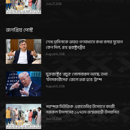
July 27, 2026
জনপ্রিয় পোষ্ট
শেখ হাসিনাকে ভারত গণমাধ্যমে কথা বলার সুযোগ
কেন দিল, প্রশ্ন স্বরাষ্ট্রমন্ত্রীর
August 6, 2026
যুক্তরাষ্ট্রের ‘প্রচুর’ গোলাবারুদ আছে, তথ্য
‘ফাঁসকারীদের’ জেলে ভরা হবে: ট্রাম্প
August 6, 2026
পরম্পরা মিউজিক একাডেমির উদ্যোগে কাজী
নজরুল ইসলামের ১২৭তম জন্মজয়ন্তী উদযাপিত
July 27, 2026