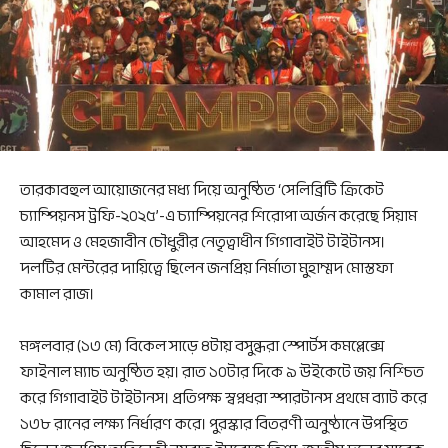
তারকাবহুল আয়োজনের মধ্য দিয়ে অনুষ্ঠিত ‘সেলিব্রিটি ক্রিকেট
চ্যাম্পিয়নস ট্রফি-২০২৫’-এ চ্যাম্পিয়নের শিরোপা অর্জন করেছে সিয়াম
আহমেদ ও মেহজাবীন চৌধুরীর নেতৃত্বাধীন গিগাবাইট টাইটানস।
দলটির মেন্টরের দায়িত্বে ছিলেন জনপ্রিয় নির্মাতা মুহাম্মদ মোস্তফা
কামাল রাজ।
মঙ্গলবার (১৩ মে) বিকেল সাড়ে ৪টায় বসুন্ধরা স্পোর্টস কমপ্লেক্সে
ফাইনাল ম্যাচ অনুষ্ঠিত হয়। রাত ১০টার দিকে ৯ উইকেটে জয় নিশ্চিত
করে গিগাবাইট টাইটানস। প্রতিপক্ষ স্বপ্নধরা স্পারটানস প্রথমে ব্যাট করে
১৩৮ রানের লক্ষ্য নির্ধারণ করে। পুরস্কার বিতরণী অনুষ্ঠানে উপস্থিত