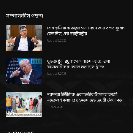
সম্পাদকীয় পছন্দ
শেখ হাসিনাকে ভারত গণমাধ্যমে কথা বলার সুযোগ
কেন দিল, প্রশ্ন স্বরাষ্ট্রমন্ত্রীর
August 6, 2026
যুক্তরাষ্ট্রের ‘প্রচুর’ গোলাবারুদ আছে, তথ্য
‘ফাঁসকারীদের’ জেলে ভরা হবে: ট্রাম্প
August 6, 2026
পরম্পরা মিউজিক একাডেমির উদ্যোগে কাজী
নজরুল ইসলামের ১২৭তম জন্মজয়ন্তী উদযাপিত
July 27, 2026