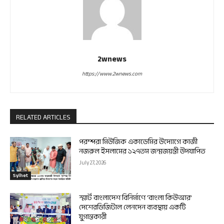
2wnews
https://www.2wnews.com
RELATED ARTICLES
পরম্পরা মিউজিক একাডেমির উদ্যোগে কাজী
নজরুল ইসলামের ১২৭তম জন্মজয়ন্তী উদযাপিত
July 27, 2026
Sylhet
স্মার্ট বাংলাদেশ বিনির্মাণে ‘বাংলা কিউআর’
দেশেরডিজিটাল লেনদেন ব্যবস্থায় একটি
যুগান্তকারী