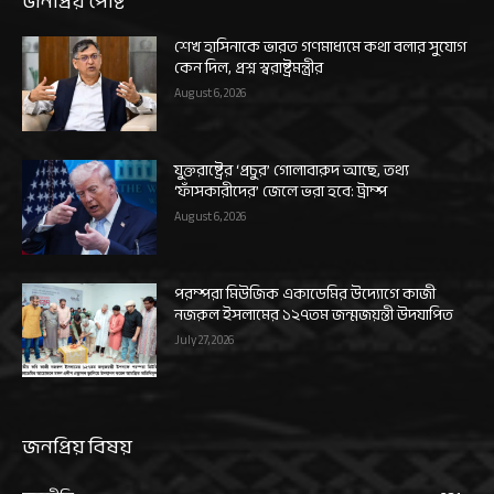
জনপ্রিয় পোষ্ট
শেখ হাসিনাকে ভারত গণমাধ্যমে কথা বলার সুযোগ
কেন দিল, প্রশ্ন স্বরাষ্ট্রমন্ত্রীর
August 6, 2026
যুক্তরাষ্ট্রের ‘প্রচুর’ গোলাবারুদ আছে, তথ্য
‘ফাঁসকারীদের’ জেলে ভরা হবে: ট্রাম্প
August 6, 2026
পরম্পরা মিউজিক একাডেমির উদ্যোগে কাজী
নজরুল ইসলামের ১২৭তম জন্মজয়ন্তী উদযাপিত
July 27, 2026
জনপ্রিয় বিষয়